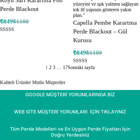
Koyu Sarı Karartma Fon
üzerinden
Perde Blackout
5.00
puan
₺
849
₺
1100
aldı
Capella Pembe Karartma
Orijinal
Şu
fiyat:
andaki
Perde Blackout – Gül
fiyat:
₺1100.
1
müşteri
₺849.
Kurusu
puanına
₺
849
₺
1100
dayanarak 5
Orijinal
Şu
fiyat:
andaki
üzerinden
fiyat:
₺1100.
1
2
3
…
17
Sonraki sayfa
5.00
puan
3
müşteri
₺849.
aldı
puanına
Kaliteli Ürünler Mutlu Müşteriler
dayanarak 5
üzerinden
GOOGLE MÜŞTERİ YORUMLARINDA BİZ
5.00
puan
aldı
WEB SİTE MÜŞTERİ YORUMLARI İÇİN TIKLAYINIZ
Tüm Perde Modelleri ve En Uygun Perde Fiyatları İçin
Doğru Yerdesiniz