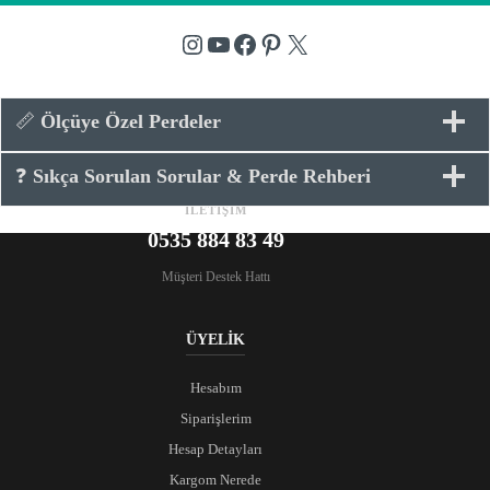
Instagram
YouTube
Facebook
Pinterest
X
📏
Ölçüye Özel Perdeler
❓
Sıkça Sorulan Sorular & Perde Rehberi
İLETİŞİM
0535 884 83 49
Müşteri Destek Hattı
ÜYELİK
Hesabım
Siparişlerim
Hesap Detayları
Kargom Nerede