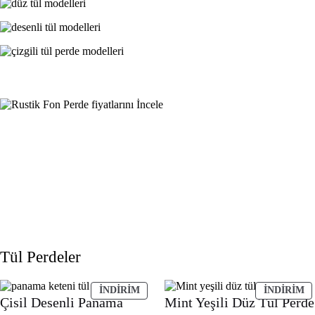
Tül Perdeler
İNDIRIMDEKI
İ
İNDIRIM
İNDIRIM
Çisil Desenli Panama
Mint Yeşili Düz Tül Perde
ÜRÜN
Ü