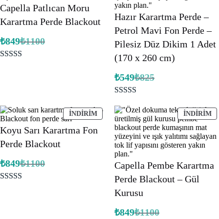
Capella Patlıcan Moru
Hazır Karartma Perde –
Karartma Perde Blackout
Petrol Mavi Fon Perde –
₺
849
₺
1100
Pilesiz Düz Dikim 1 Adet
Orijinal
Şu
fiyat:
andaki
(170 x 260 cm)
fiyat:
₺1100.
1
müşteri
₺849.
₺
549
₺
825
puanına
Orijinal
Şu
fiyat:
andaki
dayanarak 5
fiyat:
₺825.
2
müşteri
üzerinden
₺549.
puanına
İNDIRIMDEKI
İ
5.00
puan
İNDIRIM
İNDIRIM
ÜRÜN
Ü
dayanarak 5
aldı
Koyu Sarı Karartma Fon
üzerinden
Perde Blackout
5.00
puan
₺
849
₺
1100
aldı
Capella Pembe Karartma
Orijinal
Şu
fiyat:
andaki
Perde Blackout – Gül
fiyat:
₺1100.
1
müşteri
₺849.
Kurusu
puanına
₺
849
₺
1100
dayanarak 5
Orijinal
Şu