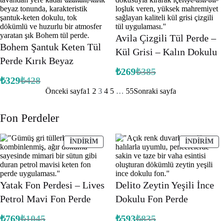
ÜRÜN
Ü
üzerinden
dayanarak 5
5.00
puan
üzerinden
aldı
5.00
puan
Avila Çizgili Tül Perde –
aldı
Bohem Şantuk Keten Tül
Kül Grisi – Kalın Dokulu
Perde Kırık Beyaz
₺
269
₺
385
Orijinal
Şu
₺
329
₺
428
fiyat:
andaki
Orijinal
Şu
fiyat:
Önceki sayfa
1
2
3
4
5
…
55
Sonraki sayfa
fiyat:
andaki
₺385.
fiyat:
₺269.
₺428.
₺329.
Fon Perdeler
İNDIRIMDEKI
İ
İNDIRIM
İNDIRIM
ÜRÜN
Ü
Yatak Fon Perdesi – Lives
Delito Zeytin Yeşili İnce
Petrol Mavi Fon Perde
Dokulu Fon Perde
₺
769
₺
1045
₺
593
₺
835