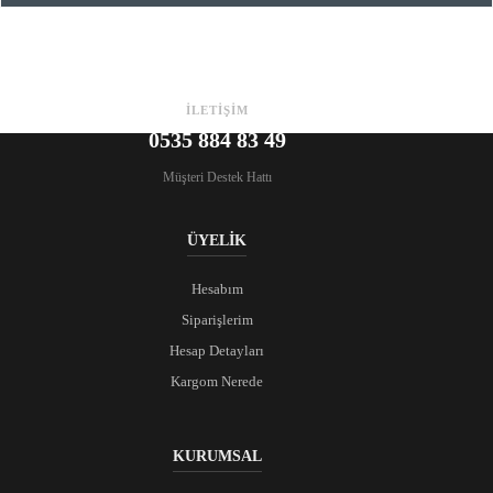
İLETİŞİM
0535 884 83 49
Müşteri Destek Hattı
ÜYELİK
Hesabım
Siparişlerim
Hesap Detayları
Kargom Nerede
KURUMSAL