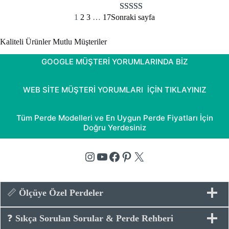
fiyat:
andaki
üzerinden
fiyat:
₺1100.
1
2
3
…
17
Sonraki sayfa
5.00
puan
3
müşteri
₺849.
aldı
puanına
Kaliteli Ürünler Mutlu Müşteriler
dayanarak 5
üzerinden
GOOGLE MÜŞTERİ YORUMLARINDA BİZ
5.00
puan
aldı
WEB SİTE MÜŞTERİ YORUMLARI İÇİN TIKLAYINIZ
Tüm Perde Modelleri ve En Uygun Perde Fiyatları İçin
Doğru Yerdesiniz
Instagram
YouTube
Facebook
Pinterest
X
📏
Ölçüye Özel Perdeler
❓
Sıkça Sorulan Sorular & Perde Rehberi