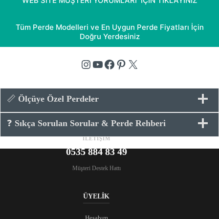
WEB SİTE MÜŞTERİ YORUMLARI İÇİN TIKLAYINIZ
Tüm Perde Modelleri ve En Uygun Perde Fiyatları İçin
Doğru Yerdesiniz
Instagram
YouTube
Facebook
Pinterest
X
📏
Ölçüye Özel Perdeler
❓
Sıkça Sorulan Sorular & Perde Rehberi
İLETİŞİM
0535 884 83 49
Müşteri Destek Hattı
ÜYELİK
Hesabım