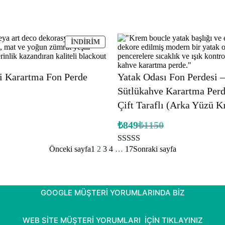
üzerinden
5.00
puan
aldı
İNDIRIMDEKI
İNDIRIM
ÜRÜN
i Karartma Fon Perde
Yatak Odası Fon Perdesi 
Sütlükahve Karartma Perd
Çift Taraflı (Arka Yüzü K
₺
849
₺
1150
Orijinal
Şu
fiyat:
andaki
fiyat:
₺1150.
Önceki sayfa
1
2
3
4
…
17
Sonraki sayfa
6
müşteri
₺849.
puanına
dayanarak 5
üzerinden
GOOGLE MÜŞTERİ YORUMLARINDA BİZ
5.00
puan
aldı
WEB SİTE MÜŞTERİ YORUMLARI İÇİN TIKLAYINIZ