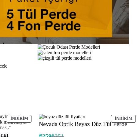
İNDIRIMDEKI
İ
İNDIRIM
İNDIRIM
Nevada Optik Beyaz Düz Tül Perde
ÜRÜN
Ü
engi
₺
259
₺
351