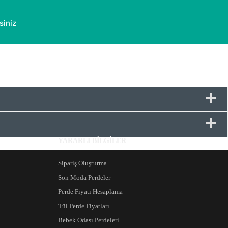
siniz
YARARLI BİLGİLER
Sipariş Oluşturma
Son Moda Perdeler
Perde Fiyatı Hesaplama
Tül Perde Fiyatları
Bebek Odası Perdeleri