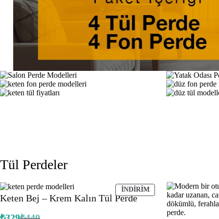
Tül Perdeler
İNDIRIMDEKI
İNDIRIM
Keten Bej – Krem Kalın Tül Perde
ÜRÜN
₺
329
₺
440