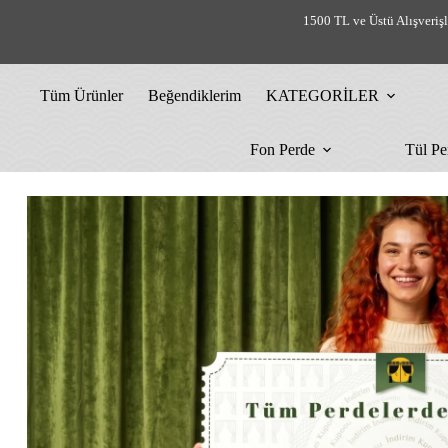
Skip
1500 TL ve Üstü Alışveriş
to
content
Tüm Ürünler
Beğendiklerim
KATEGORİLER
Fon Perde
Tül Pe