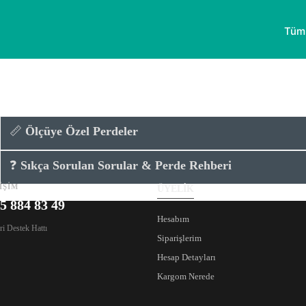
Tüm 
📏
Ölçüye Özel Perdeler
❓
Sıkça Sorulan Sorular & Perde Rehberi
İŞİM
ÜYELİK
5 884 83 49
Hesabım
i Destek Hattı
Siparişlerim
Hesap Detayları
Kargom Nerede