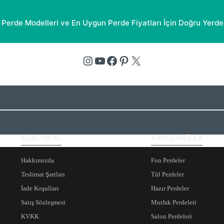
Perde Modelleri ve En Uygun Perde Fiyatları İçin Doğru Yerde
Instagram
YouTube
Facebook
Pinterest
X
KURUMSAL
KATEGORİLER
Hakkımızda
Fon Perdeler
Teslimat Şartları
Tül Perdeler
İade Koşulları
Hazır Perdeler
Satış Sözleşmesi
Mutfak Perdeleri
KVKK
Salon Perdeleri