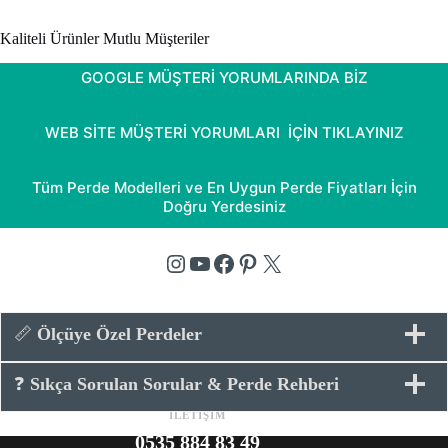
puanına
Kaliteli Ürünler Mutlu Müşteriler
dayanarak 5
üzerinden
GOOGLE MÜŞTERİ YORUMLARINDA BİZ
5.00
puan
aldı
WEB SİTE MÜŞTERİ YORUMLARI İÇİN TIKLAYINIZ
Tüm Perde Modelleri ve En Uygun Perde Fiyatları İçin
Doğru Yerdesiniz
Instagram
YouTube
Facebook
Pinterest
X
📏
Ölçüye Özel Perdeler
❓
Sıkça Sorulan Sorular & Perde Rehberi
İLETİŞİM
0535 884 83 49