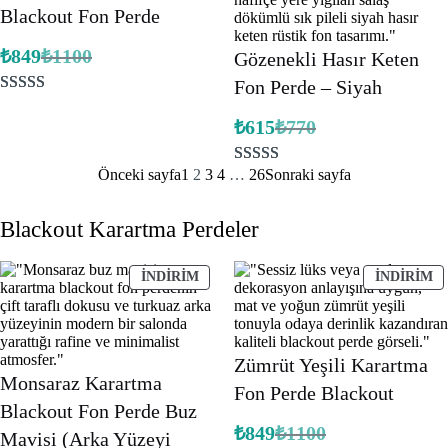
Blackout Fon Perde
üzerinden
aldı
5.00
puan
₺
849
₺
1100
Gözenekli Hasır Keten
Orijinal
Şu
aldı
fiyat:
andaki
Fon Perde – Siyah
fiyat:
₺1100.
2
müşteri
₺849.
₺
615
₺
770
puanına
Orijinal
Şu
fiyat:
andaki
dayanarak 5
fiyat:
₺770.
Önceki sayfa
1
2
3
4
…
26
Sonraki sayfa
1
müşteri
üzerinden
₺615.
puanına
5.00
puan
Blackout Karartma Perdeler
dayanarak 5
aldı
üzerinden
5.00
puan
İNDIRIMDEKI
İ
İNDIRIM
İNDIRIM
ÜRÜN
Ü
aldı
Zümrüt Yeşili Karartma
Monsaraz Karartma
Fon Perde Blackout
Blackout Fon Perde Buz
₺
849
₺
1100
Mavisi (Arka Yüzeyi
Orijinal
Şu