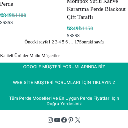
Mompox Sütlü Kahve
Perde
Karartma Perde Blackout
₺
849
₺
1100
Çift Taraflı
Orijinal
Şu
fiyat:
andaki
fiyat:
₺1100.
₺
849
₺
1150
4
müşteri
Orijinal
Şu
₺849.
fiyat:
andaki
puanına
fiyat:
₺1150.
Önceki sayfa
1
2
3
4
5
6
…
17
Sonraki sayfa
5
müşteri
dayanarak 5
₺849.
puanına
üzerinden
Kaliteli Ürünler Mutlu Müşteriler
dayanarak 5
5.00
puan
üzerinden
aldı
GOOGLE MÜŞTERİ YORUMLARINDA BİZ
5.00
puan
aldı
WEB SİTE MÜŞTERİ YORUMLARI İÇİN TIKLAYINIZ
Tüm Perde Modelleri ve En Uygun Perde Fiyatları İçin
Doğru Yerdesiniz
Instagram
YouTube
Facebook
Pinterest
X