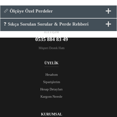
📏
Ölçüye Özel Perdeler
❓
Sıkça Sorulan Sorular & Perde Rehberi
İLETİŞİM
0535 884 83 49
Müşteri Destek Hattı
ÜYELİK
Hesabım
Siparişlerim
Hesap Detayları
Kargom Nerede
KURUMSAL