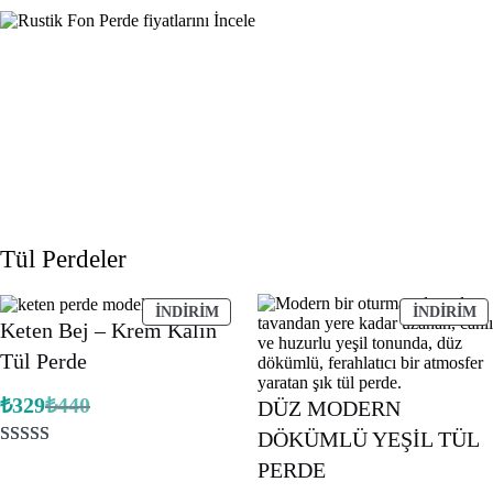
Tül Perdeler
İNDIRIMDEKI
İ
İNDIRIM
İNDIRIM
Keten Bej – Krem Kalın
ÜRÜN
Ü
Tül Perde
₺
329
₺
440
DÜZ MODERN
Orijinal
Şu
fiyat:
andaki
DÖKÜMLÜ YEŞİL TÜL
fiyat:
₺440.
10
müşteri
PERDE
₺329.
puanına