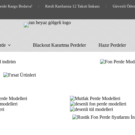
lerde Kargo Bedava!
|
Kredi Kartlarına 12 Taksit İmkanı
|
Güvenli Öde
rde
Blackout Karartma Perdeler
Hazır Perdeler