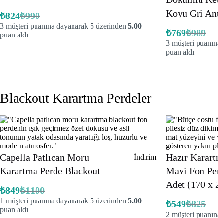
Koyu Gri Ant
₺
824
₺
990
Orijinal
Şu
3
müşteri puanına dayanarak 5 üzerinden
5.00
fiyat:
andaki
₺
769
₺
989
fiyat:
puan aldı
₺990.
Orijinal
Şu
3
müşteri puanın
₺824.
fiyat:
andaki
fiyat:
puan aldı
₺989.
₺769.
Blackout Karartma Perdeler
Capella Patlıcan Moru
Hazır Karart
İndirimdeki
İndirim
ürün
Karartma Perde Blackout
Mavi Fon Per
Adet (170 x 
₺
849
₺
1100
Orijinal
Şu
1
müşteri puanına dayanarak 5 üzerinden
5.00
fiyat:
andaki
₺
549
₺
825
Orijinal
Şu
fiyat:
puan aldı
₺1100.
2
müşteri puanın
fiyat:
andaki
₺849.