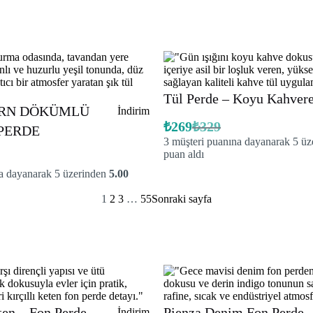
Tül Perde – Koyu Kahver
RN DÖKÜMLÜ
İndirimdeki
İndirim
ürün
₺
269
₺
329
 PERDE
Orijinal
Şu
3
müşteri puanına dayanarak 5 ü
fiyat:
andaki
fiyat:
puan aldı
₺329.
₺269.
a dayanarak 5 üzerinden
5.00
1
2
3
…
55
Sonraki sayfa
en – Fon Perde –
Pienza Denim Fon Perde-
İndirimdeki
İndirim