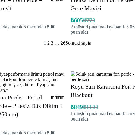
ürün
resit
Gece Mavisi
₺
605
₺
770
Orijinal
Şu
a dayanarak 5 üzerinden
5.00
2
müşteri puanına dayanarak 5 ü
fiyat:
andaki
fiyat:
puan aldı
₺770.
₺605.
1
2
3
…
26
Sonraki sayfa
Koyu Sarı Karartma Fon 
Blackout
ma Perde – Petrol
İndirimdeki
İndirim
ürün
de – Pilesiz Düz Dikim 1
₺
849
₺
1100
Orijinal
Şu
260 cm)
1
müşteri puanına dayanarak 5 ü
fiyat:
andaki
fiyat:
puan aldı
₺1100.
₺849.
a dayanarak 5 üzerinden
5.00