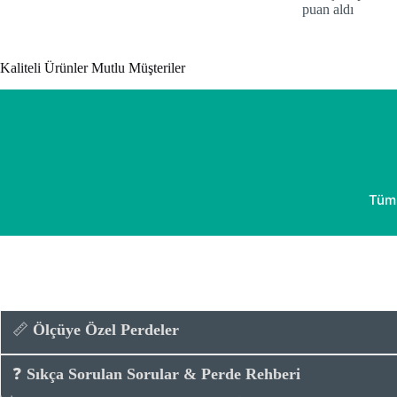
fiyat:
puan aldı
₺825.
₺549.
Kaliteli Ürünler Mutlu Müşteriler
Tüm 
📏
Ölçüye Özel Perdeler
❓
Sıkça Sorulan Sorular & Perde Rehberi