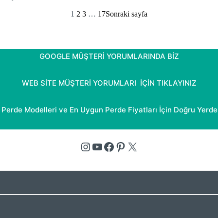
1
2
3
…
17
Sonraki sayfa
GOOGLE MÜŞTERİ YORUMLARINDA BİZ
WEB SİTE MÜŞTERİ YORUMLARI İÇİN TIKLAYINIZ
Perde Modelleri ve En Uygun Perde Fiyatları İçin Doğru Yerde
Instagram
YouTube
Facebook
Pinterest
X