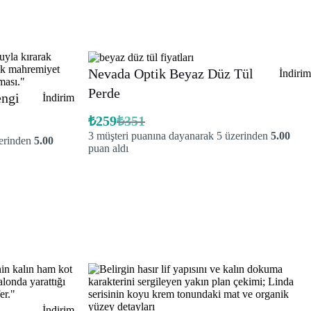
Nevada Optik Beyaz Düz Tül
İndirim
Perde
engi
İndirimdeki
İndirim
ürün
₺
259
₺
351
Orijinal
Şu
3
müşteri puanına dayanarak 5 üzerinden
5.00
fiyat:
andaki
zerinden
5.00
fiyat:
puan aldı
₺351.
₺259.
İndirimdeki
İndirim