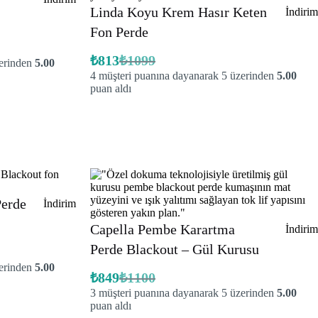
Linda Koyu Krem Hasır Keten
ürün
İndirim
Fon Perde
₺
813
₺
1099
zerinden
5.00
Orijinal
Şu
4
müşteri puanına dayanarak 5 üzerinden
5.00
fiyat:
andaki
fiyat:
puan aldı
₺1099.
₺813.
Perde
İndirimdeki
İndirim
ürün
Capella Pembe Karartma
İndirim
Perde Blackout – Gül Kurusu
zerinden
5.00
₺
849
₺
1100
Orijinal
Şu
3
müşteri puanına dayanarak 5 üzerinden
5.00
fiyat:
andaki
fiyat:
puan aldı
₺1100.
₺849.