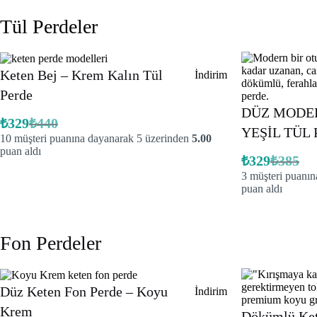
Tül Perdeler
Keten Bej – Krem Kalın Tül
İndirimdeki
İndirim
ürün
Perde
DÜZ MODE
₺
329
₺
440
Orijinal
Şu
YEŞİL TÜL
10
müşteri puanına dayanarak 5 üzerinden
5.00
fiyat:
andaki
fiyat:
puan aldı
₺440.
₺
329
₺
385
₺329.
Orijinal
Şu
3
müşteri puanın
fiyat:
andaki
fiyat:
puan aldı
₺385.
₺329.
Fon Perdeler
Düz Keten Fon Perde – Koyu
İndirimdeki
İndirim
ürün
Krem
Dökümlü Ket