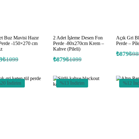
et Buz Mavisi Hazır
2 Adet İşleme Desen Fon
Açık Gri B
Perde -150×270 cm
Perde -80x270cm Krem –
Perde – Pi̇l
iz
Kahve (Pileli)
₺
879
₺
98
Oriji
Şu
9
₺
1099
₺
879
₺
1099
Orijinal
Şu
Orijinal
Şu
fiyat:
anda
fiyat:
andaki
fiyat:
andaki
fiyat:
₺989
fiyat:
fiyat:
₺1099.
₺1099.
₺879
₺769.
₺879.
20 İndirim
%13 İndirim
%12 İnd