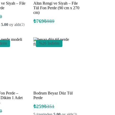
 ve Siyah – File
Altın Rengi ve Siyah – File
rde
Tül Fon Perde (90 cm x 270
cm)
0
nal
₺
769
₺
989
ki
Orijinal
Şu
n
5.00
oy aldı
(2)
fiyat:
andaki
.
fiyat:
.
₺989.
₺769.
irim
%26 İndirim
Fon Perde –
Bodrum Beyaz Düz Tül
z Dikim 1 Adet
Perde
m
₺
259
₺
351
Orijinal
Şu
0
nal
fiyat:
andaki
5 üzerinden
5.00
oy aldı
(3)