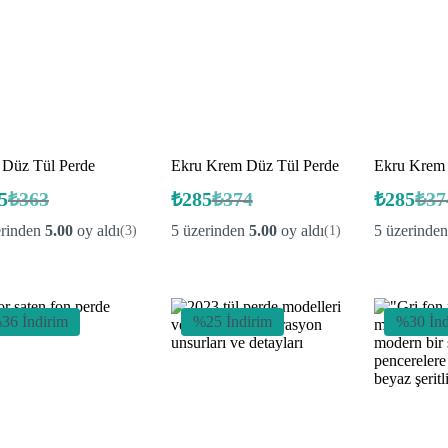
 Düz Tül Perde
Ekru Krem Düz Tül Perde
Ekru Krem 
5
₺
363
₺
285
₺
374
₺
285
₺
37
Orijinal
Şu
Orijinal
Şu
Oriji
Şu
fiyat:
andaki
fiyat:
andaki
fiyat:
anda
erinden
5.00
oy aldı
5 üzerinden
5.00
oy aldı
5 üzerinde
(3)
(1)
fiyat:
fiyat:
fiyat:
₺363.
₺374.
₺374
₺285.
₺285.
₺285
36 İndirim
%25 İndirim
%30 İnd