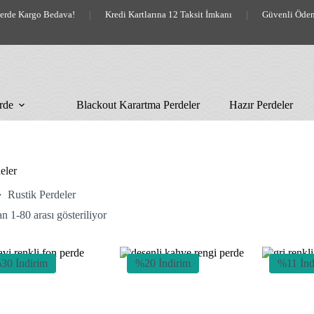
lerde Kargo Bedava!
|
Kredi Kartlarına 12 Taksit İmkanı
|
Güvenli Öde
rde
Blackout Karartma Perdeler
Hazır Perdeler
eler
Rustik Perdeler
En
n 1-80 arası gösteriliyor
yeniye
göre
sıralandı
30 İndirim
%20 İndirim
%11 İnd