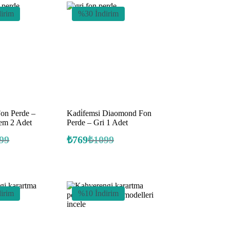
irim
%30 İndirim
on Perde –
Kadi̇femsi Diaomond Fon
em 2 Adet
Perde – Gri 1 Adet
99
₺
769
₺
1099
inal
Orijinal
Şu
:
ki
fiyat:
andaki
:
fiyat:
99.
₺1099.
9.
₺769.
irim
%10 İndirim