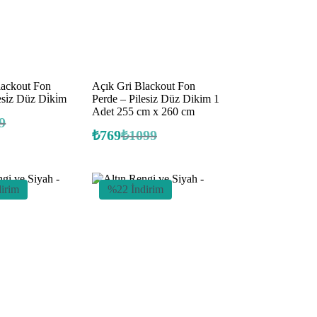
lackout Fon
Açık Gri Blackout Fon
esi̇z Düz Di̇ki̇m
Perde – Pilesiz Düz Dikim 1
Adet 255 cm x 260 cm
9
nal
₺
769
₺
1099
ki
Orijinal
Şu
fiyat:
andaki
.
fiyat:
.
₺1099.
₺769.
irim
%22 İndirim