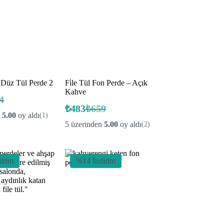
Düz Tül Perde 2
Fi̇le Tül Fon Perde – Açık
Kahve
4
nal
₺
483
₺
659
ki
Orijinal
Şu
n
5.00
oy aldı
(1)
fiyat:
andaki
.
5 üzerinden
5.00
oy aldı
(2)
fiyat:
.
₺659.
₺483.
irim
%14 İndirim