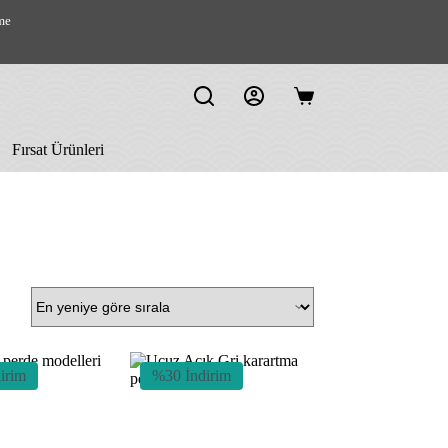
me
Shopping
cart
Fırsat Ürünleri
irim
%30 İndirim