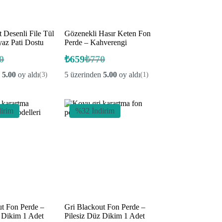
t Desenli File Tül
Gözenekli Hasır Keten Fon
yaz Pati Dostu
Perde – Kahverengi
0
₺
659
₺
770
nal
Orijinal
Şu
ki
fiyat:
andaki
n
5.00
oy aldı
5 üzerinden
5.00
oy aldı
(3)
(1)
fiyat:
.
₺770.
.
₺659.
irim
%32 İndirim
ut Fon Perde –
Gri Blackout Fon Perde –
z Dikim 1 Adet
Pilesiz Düz Dikim 1 Adet