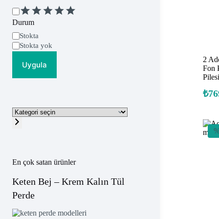
Değerlendirme
Durum
Uygunluk
Stokta
Stokta yok
2 Ad
Uygula
Fon 
Piles
₺
76
Kategori
seçin
%
En çok satan ürünler
Keten Bej – Krem Kalın Tül
Perde