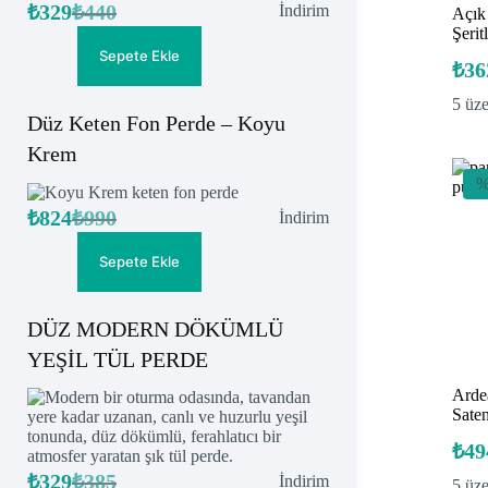
₺
329
₺
440
İndirimdeki
İndirim
Açık
Orijinal
Şu
ürün
Şerit
fiyat:
andaki
fiyat:
₺440.
Sepete Ekle
₺
36
₺329.
5 üz
Düz Keten Fon Perde – Koyu
Krem
%
₺
824
₺
990
İndirimdeki
İndirim
Orijinal
Şu
ürün
fiyat:
andaki
fiyat:
₺990.
Sepete Ekle
₺824.
DÜZ MODERN DÖKÜMLÜ
YEŞİL TÜL PERDE
Arde
Sate
₺
49
₺
329
₺
385
İndirimdeki
İndirim
5 üz
Orijinal
Şu