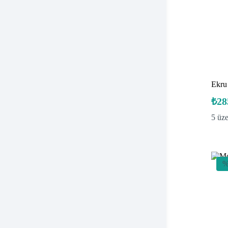
Ekru
₺
28
5 üz
%