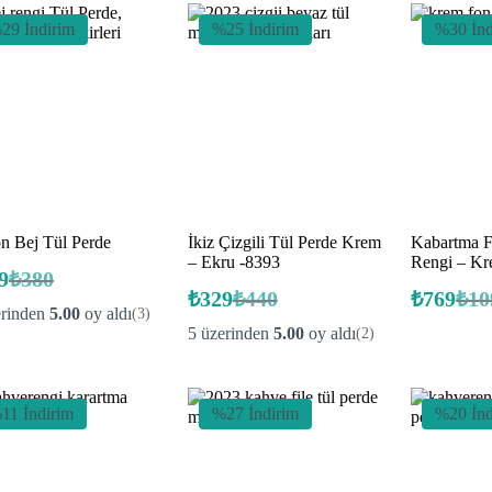
29 İndirim
%25 İndirim
%30 İnd
on Bej Tül Perde
İkiz Çizgili Tül Perde Krem
Kabartma F
– Ekru -8393
Rengi – Kr
9
₺
380
Orijinal
Şu
₺
329
₺
440
₺
769
₺
10
fiyat:
andaki
Orijinal
Şu
Orij
Şu
erinden
5.00
oy aldı
(3)
fiyat:
fiyat:
andaki
fiyat
anda
₺380.
5 üzerinden
5.00
oy aldı
(2)
fiyat:
fiyat
₺269.
₺440.
₺10
₺329.
₺76
11 İndirim
%27 İndirim
%20 İnd