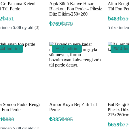
 Gri Panama Keteni
Açık Sütlü Kahve Hazır
Altın Rengi
li Tül Perde
Blackout Fon Perde – Pi̇lesi̇z
Tül Fon Pe
Düz Di̇ki̇m-250×260
2
₺
451
₺
483
₺
55
Orijinal
Şu
Oriji
Şu
₺
769
₺
879
fiyat:
andaki
Orijinal
Şu
fiyat:
anda
erinden
5.00
oy aldı
5 üzerinde
(3)
fiyat:
fiyat:
andaki
fiyat:
₺451.
₺550
fiyat:
₺362.
₺879.
₺483
₺769.
44 İndirim
%22 İndirim
%14 İnd
a Somon Pudra Rengi
Armor Koyu Bej Zırh Tül
Bal Rengi 
n Fon Perde
Perde
Pilesiz Dü
215x260c
4
₺
880
₺
385
₺
495
Orijinal
Şu
Orijinal
Şu
₺
659
₺
77
fiyat:
andaki
fiyat:
andaki
Oriji
Şu
erinden
5.00
oy aldı
(1)