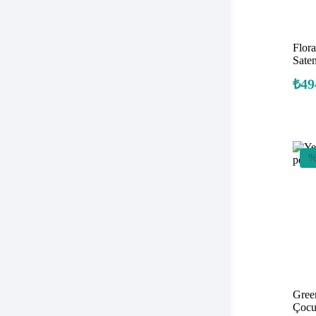
Flor
Sate
₺
49
%
Gree
Çocu