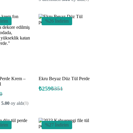
ki
fiyat:
₺351.
.
₺259.
.
irim
%26 İndirim
 Perde Krem –
Ekru Beyaz Düz Tül Perde
1
₺
259
₺
351
Orijinal
Şu
0
nal
fiyat:
andaki
ki
fiyat:
₺351.
n
5.00
oy aldı
(1)
.
₺259.
.
irim
%27 İndirim