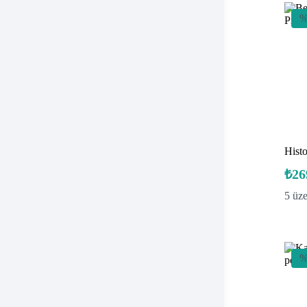
%
Hist
₺
26
5 üz
%