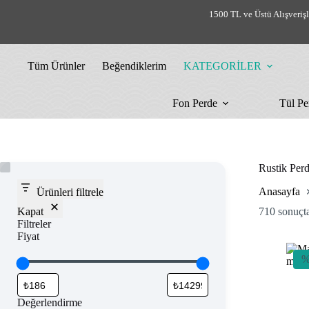
Skip
1500 TL ve Üstü Alışveriş
to
content
Tüm Ürünler
Beğendiklerim
KATEGORİLER
Fon Perde
Tül Pe
Rustik Perd
Anasayfa
Ürünleri filtrele
Kapat
710 sonuçta
Filtreler
Fiyat
%
Değerlendirme