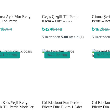
ansa Açık Mor Rengi
Geçiş Çizgili Tül Perde
Girona Şeri
n Fon Perde
Krem – Ekru -3322
Perde – Be
4
₺
769
₺
329
₺
440
₺
462
₺
66
Orijinal
Şu
Orijinal
Şu
Oriji
Şu
fiyat:
andaki
fiyat:
andaki
fiyat:
anda
5 üzerinden
5.00
oy aldı
5 üzerinde
(1)
fiyat:
fiyat:
fiyat:
₺769.
₺440.
₺660
₺494.
₺329.
₺462
21 İndirim
%22 İndirim
%35 İnd
n Kids Yeşil Rengi
Gri Blackout Fon Perde –
Gri Blacko
k Tül Perde Modelleri
Pi̇lesi̇z Düz Di̇ki̇m 1 Adet
Pilesiz Dü