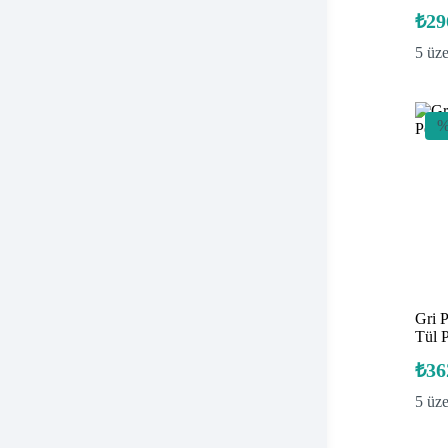
₺
29
5 üz
%
Gri P
Tül 
₺
36
5 üz