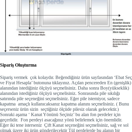
Sipariş Oluşturma
Sipariş vermek çok kolaydır. Beğendiğiniz ürün sayfasından ‘Ebat Seç
ve Fiyat Hesapla’ butonuna tıklayınız. Açılan pencereden En (genişlik)
alanından istediğiniz ölçüyü seçmelisiniz. Daha sonra Boy(yükseklik)
alanından istediğiniz ölçüyü seçmelisiniz. Sonrasında pile sıkılığı
satırında pile seçeneğini seçmelisiniz. Eğer pile istemiyor, sadece
kapatma amaçlı kullanıcaksanız kapatma alanını seçmelisiniz. ( Bunu
seçerseniz ürün sizin seçtiğiniz ölçüde pilesiz olarak gelecektir.)
Sonraki aşama ‘ Kanat Yönünü Seçiniz’ bu alan fon perdeler için
geçerlidir. Fon perdeyi asacağınız yönü belirlemek için önemlidir.
Eğer iki tene isterseniz Çift Kanat seçeneğini seçmelisiniz, sağ ve sol
olmak üzere iki ürün gönderilecektir Tül perdelerde bu alanın bir