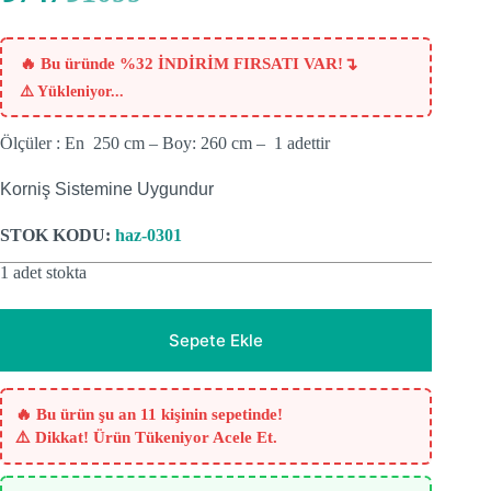
fiyat:
andaki
fiyat:
₺1099.
₺747.
↴
🔥 Bu üründe %32 İNDİRİM FIRSATI VAR!
⚠️
Yükleniyor...
Ölçüler : En 250 cm – Boy: 260 cm – 1 adettir
Korniş Sistemine Uygundur
STOK KODU:
haz-0301
1 adet stokta
Sepete Ekle
🔥 Bu ürün şu an 11 kişinin sepetinde!
⚠️ Dikkat! Ürün Tükeniyor Acele Et.