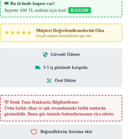
🎟️
Bu üründe kupon var!
Sepette 100 TL indirim için kod:
RAN100
Müşteri Değerlendirmelerini Oku
★★★★★
Gerçek müşteri deneyimlerine göz atın
Güvenli Ödeme
3-5 iş gününde kargoda
Özel Dikim
💡
Renk Tonu Hakkında Bilgilendirme:
Ürün farklı cihaz ve ışık ortamlarında farklı tonlarda
görünebilir. Bunu göz önünde bulundurmanızı rica ederiz.
Beğendiklerim listesine ekle