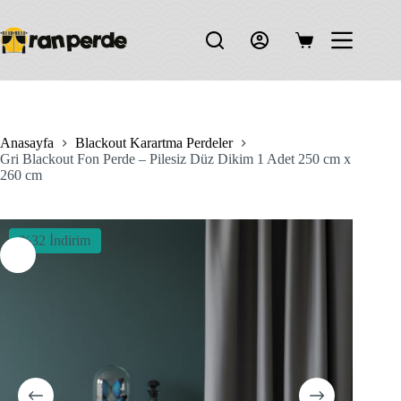
Skip
to
content
Shopping
cart
Anasayfa
Blackout Karartma Perdeler
Gri Blackout Fon Perde – Pilesiz Düz Dikim 1 Adet 250 cm x
260 cm
%32 İndirim