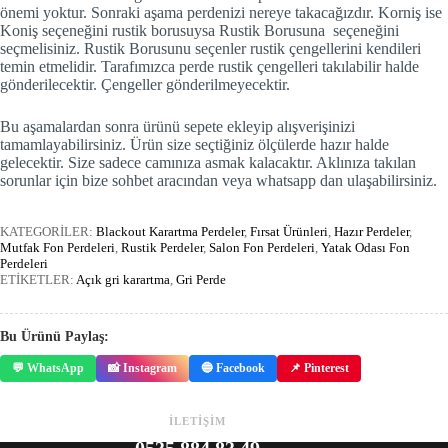
önemi yoktur. Sonraki aşama perdenizi nereye takacağızdır. Korniş ise
Koniş seçeneğini rustik borusuysa Rustik Borusuna seçeneğini
seçmelisiniz. Rustik Borusunu seçenler rustik çengellerini kendileri
temin etmelidir. Tarafımızca perde rustik çengelleri takılabilir halde
gönderilecektir. Çengeller gönderilmeyecektir.
Bu aşamalardan sonra ürünü sepete ekleyip alışverişinizi
tamamlayabilirsiniz. Ürün size seçtiğiniz ölçülerde hazır halde
gelecektir. Size sadece camınıza asmak kalacaktır. Aklınıza takılan
sorunlar için bize sohbet aracından veya whatsapp dan ulaşabilirsiniz.
KATEGORİLER:
Blackout Karartma Perdeler
,
Fırsat Ürünleri
,
Hazır Perdeler
,
Mutfak Fon Perdeleri
,
Rustik Perdeler
,
Salon Fon Perdeleri
,
Yatak Odası Fon
Perdeleri
ETİKETLER:
Açık gri karartma
,
Gri Perde
Bu Ürünü Paylaş:
💬 WhatsApp
📸 Instagram
🔵 Facebook
📌 Pinterest
İLETİŞİM
0535 884 83 49