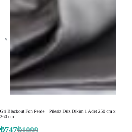
Gri Blackout Fon Perde – Pilesiz Düz Dikim 1 Adet 250 cm x
260 cm
₺
747
₺
1099
Orijinal
Şu