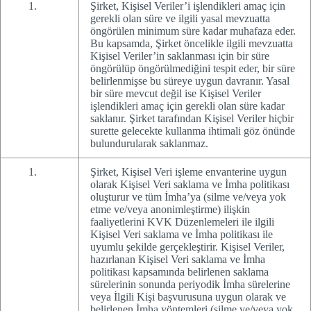
Şirket, Kişisel Veriler’i işlendikleri amaç için
gerekli olan süre ve ilgili yasal mevzuatta
öngörülen minimum süre kadar muhafaza eder.
Bu kapsamda, Şirket öncelikle ilgili mevzuatta
Kişisel Veriler’in saklanması için bir süre
öngörülüp öngörülmediğini tespit eder, bir süre
belirlenmişse bu süreye uygun davranır. Yasal
bir süre mevcut değil ise Kişisel Veriler
işlendikleri amaç için gerekli olan süre kadar
saklanır. Şirket tarafından Kişisel Veriler hiçbir
surette gelecekte kullanma ihtimali göz önünde
bulundurularak saklanmaz.
Şirket, Kişisel Veri işleme envanterine uygun
olarak Kişisel Veri saklama ve İmha politikası
oluşturur ve tüm İmha’ya (silme ve/veya yok
etme ve/veya anonimleştirme) ilişkin
faaliyetlerini KVK Düzenlemeleri ile ilgili
Kişisel Veri saklama ve İmha politikası ile
uyumlu şekilde gerçekleştirir. Kişisel Veriler,
hazırlanan Kişisel Veri saklama ve İmha
politikası kapsamında belirlenen saklama
sürelerinin sonunda periyodik İmha sürelerine
veya İlgili Kişi başvurusuna uygun olarak ve
belirlenen İmha yöntemleri (silme ve/veya yok