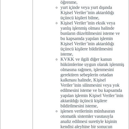
öğrenme,
yurt içinde veya yurt dışında
Kişisel Veriler’inin aktarıldığı
üçüncü kişileri bilme,
Kişisel Veriler’inin eksik veya
yanlış işlenmiş olması halinde
bunların düzeltilmesini isteme ve
bu kapsamda yapılan işlemin
Kişisel Veriler’inin aktarıldığı
üçüncü kişilere bildirilmesini
isteme,
KVKK ve ilgili diğer kanun
hükümlerine uygun olarak işlenmiş
olmasına rağmen, işlenmesini
gerektiren sebeplerin ortadan
kalkması halinde, Kişisel
Veriler’inin silinmesini veya yok
edilmesini isteme ve bu kapsamda
yapılan işlemin Kişisel Veriler’inin
aktarıldığı üçüncü kişilere
bildirilmesini isteme,
işlenen verilerinin münhasıran
otomatik sistemler vasıtasıyla
analiz edilmesi suretiyle kişinin
kendisi aleyhine bir sonucun