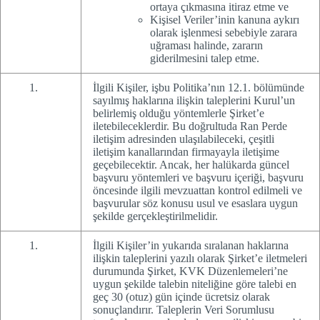
ortaya çıkmasına itiraz etme ve
Kişisel Veriler’inin kanuna aykırı
olarak işlenmesi sebebiyle zarara
uğraması halinde, zararın
giderilmesini talep etme.
İlgili Kişiler, işbu Politika’nın 12.1. bölümünde
sayılmış haklarına ilişkin taleplerini Kurul’un
belirlemiş olduğu yöntemlerle Şirket’e
iletebileceklerdir. Bu doğrultuda Ran Perde
iletişim adresinden ulaşılabileceki, çeşitli
iletişim kanallarından firmayayla iletişime
geçebilecektir. Ancak, her halükarda güncel
başvuru yöntemleri ve başvuru içeriği, başvuru
öncesinde ilgili mevzuattan kontrol edilmeli ve
başvurular söz konusu usul ve esaslara uygun
şekilde gerçekleştirilmelidir.
İlgili Kişiler’in yukarıda sıralanan haklarına
ilişkin taleplerini yazılı olarak Şirket’e iletmeleri
durumunda Şirket, KVK Düzenlemeleri’ne
uygun şekilde talebin niteliğine göre talebi en
geç 30 (otuz) gün içinde ücretsiz olarak
sonuçlandırır. Taleplerin Veri Sorumlusu