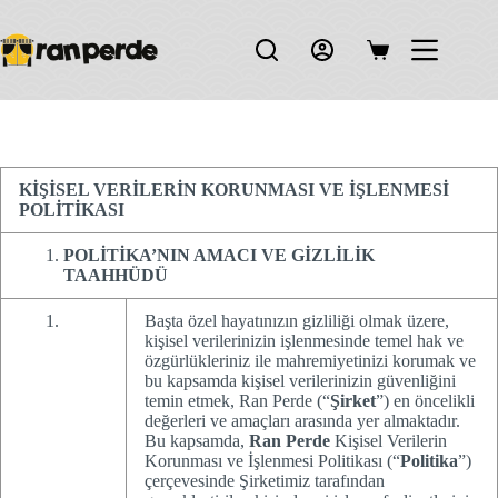
Skip
to
content
Shopping
cart
KİŞİSEL VERİLERİN KORUNMASI VE İŞLENMESİ
POLİTİKASI
POLİTİKA’NIN AMACI VE GİZLİLİK
TAAHHÜDÜ
Başta özel hayatınızın gizliliği olmak üzere,
kişisel verilerinizin işlenmesinde temel hak ve
özgürlükleriniz ile mahremiyetinizi korumak ve
bu kapsamda kişisel verilerinizin güvenliğini
temin etmek, Ran Perde (“
Şirket
”)
en öncelikli
değerleri ve amaçları arasında yer almaktadır.
Bu kapsamda,
Ran Perde
Kişisel Verilerin
Korunması ve İşlenmesi Politikası (“
Politika
”)
çerçevesinde Şirketimiz tarafından