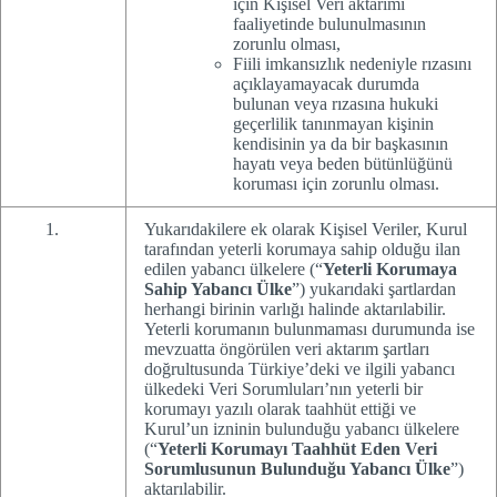
için Kişisel Veri aktarımı
faaliyetinde bulunulmasının
zorunlu olması,
Fiili imkansızlık nedeniyle rızasını
açıklayamayacak durumda
bulunan veya rızasına hukuki
geçerlilik tanınmayan kişinin
kendisinin ya da bir başkasının
hayatı veya beden bütünlüğünü
koruması için zorunlu olması.
Yukarıdakilere ek olarak Kişisel Veriler, Kurul
tarafından yeterli korumaya sahip olduğu ilan
edilen yabancı ülkelere (“
Yeterli Korumaya
Sahip Yabancı Ülke
”) yukarıdaki şartlardan
herhangi birinin varlığı halinde aktarılabilir.
Yeterli korumanın bulunmaması durumunda ise
mevzuatta öngörülen veri aktarım şartları
doğrultusunda Türkiye’deki ve ilgili yabancı
ülkedeki Veri Sorumluları’nın yeterli bir
korumayı yazılı olarak taahhüt ettiği ve
Kurul’un izninin bulunduğu yabancı ülkelere
(“
Yeterli Korumayı Taahhüt Eden Veri
Sorumlusunun Bulunduğu Yabancı Ülke
”)
aktarılabilir.