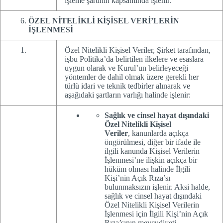
işleme şartının kapsamında işlenir.
ÖZEL NİTELİKLİ KİŞİSEL VERİ’LERİN
İŞLENMESİ
Özel Nitelikli Kişisel Veriler, Şirket tarafından,
işbu Politika’da belirtilen ilkelere ve esaslara
uygun olarak ve Kurul’un belirleyeceği
yöntemler de dahil olmak üzere gerekli her
türlü idari ve teknik tedbirler alınarak ve
aşağıdaki şartların varlığı halinde işlenir:
Sağlık ve cinsel hayat dışındaki
Özel Nitelikli Kişisel
Veriler
,
kanunlarda açıkça
öngörülmesi, diğer bir ifade ile
ilgili kanunda Kişisel Verilerin
İşlenmesi’ne ilişkin açıkça bir
hüküm olması halinde İlgili
Kişi’nin Açık Rıza’sı
bulunmaksızın işlenir. Aksi halde,
sağlık ve cinsel hayat dışındaki
Özel Nitelikli Kişisel Verilerin
İşlenmesi için İlgili Kişi’nin Açık
Rıza’sının mevcudiyeti