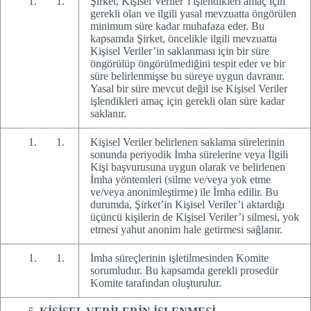
Şirket, Kişisel Veriler’i işlendikleri amaç için
gerekli olan ve ilgili yasal mevzuatta öngörülen
minimum süre kadar muhafaza eder. Bu
kapsamda Şirket, öncelikle ilgili mevzuatta
Kişisel Veriler’in saklanması için bir süre
öngörülüp öngörülmediğini tespit eder ve bir
süre belirlenmişse bu süreye uygun davranır.
Yasal bir süre mevcut değil ise Kişisel Veriler
işlendikleri amaç için gerekli olan süre kadar
saklanır.
Kişisel Veriler belirlenen saklama sürelerinin
sonunda periyodik İmha sürelerine veya İlgili
Kişi başvurusuna uygun olarak ve belirlenen
İmha yöntemleri (silme ve/veya yok etme
ve/veya anonimleştirme) ile İmha edilir. Bu
durumda, Şirket’in Kişisel Veriler’i aktardığı
üçüncü kişilerin de Kişisel Veriler’i silmesi, yok
etmesi yahut anonim hale getirmesi sağlanır.
İmha süreçlerinin işletilmesinden Komite
sorumludur. Bu kapsamda gerekli prosedür
Komite tarafından oluşturulur.