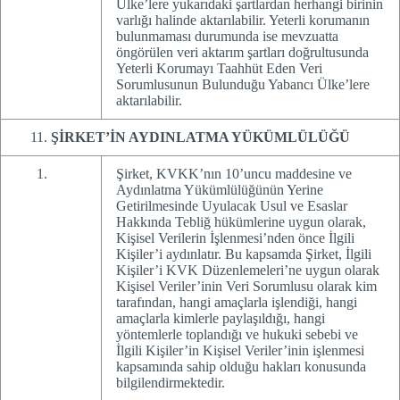
Ülke’lere yukarıdaki şartlardan herhangi birinin
varlığı halinde aktarılabilir. Yeterli korumanın
bulunmaması durumunda ise mevzuatta
öngörülen veri aktarım şartları doğrultusunda
Yeterli Korumayı Taahhüt Eden Veri
Sorumlusunun Bulunduğu Yabancı Ülke’lere
aktarılabilir.
ŞİRKET’İN AYDINLATMA YÜKÜMLÜLÜĞÜ
Şirket, KVKK’nın 10’uncu maddesine ve
Aydınlatma Yükümlülüğünün Yerine
Getirilmesinde Uyulacak Usul ve Esaslar
Hakkında Tebliğ hükümlerine uygun olarak,
Kişisel Verilerin İşlenmesi’nden önce İlgili
Kişiler’i aydınlatır. Bu kapsamda Şirket, İlgili
Kişiler’i KVK Düzenlemeleri’ne uygun olarak
Kişisel Veriler’inin Veri Sorumlusu olarak kim
tarafından, hangi amaçlarla işlendiği, hangi
amaçlarla kimlerle paylaşıldığı, hangi
yöntemlerle toplandığı ve hukuki sebebi ve
İlgili Kişiler’in Kişisel Veriler’inin işlenmesi
kapsamında sahip olduğu hakları konusunda
bilgilendirmektedir.