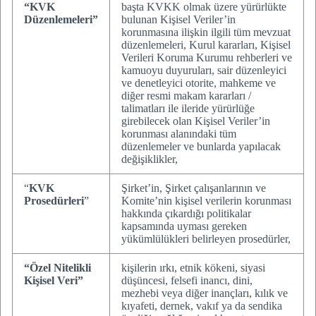
“KVK
başta KVKK olmak üzere yürürlükte
Düzenlemeleri”
bulunan Kişisel Veriler’in
korunmasına ilişkin ilgili tüm mevzuat
düzenlemeleri, Kurul kararları, Kişisel
Verileri Koruma Kurumu rehberleri ve
kamuoyu duyuruları, sair düzenleyici
ve denetleyici otorite, mahkeme ve
diğer resmi makam kararları /
talimatları ile ileride yürürlüğe
girebilecek olan Kişisel Veriler’in
korunması alanındaki tüm
düzenlemeler ve bunlarda yapılacak
değişiklikler,
“
KVK
Şirket’in, Şirket çalışanlarının ve
Prosedürleri
”
Komite’nin kişisel verilerin korunması
hakkında çıkardığı politikalar
kapsamında uyması gereken
yükümlülükleri belirleyen prosedürler,
“Özel Nitelikli
kişilerin ırkı, etnik kökeni, siyasi
Kişisel Veri”
düşüncesi, felsefi inancı, dini,
mezhebi veya diğer inançları, kılık ve
kıyafeti, dernek, vakıf ya da sendika