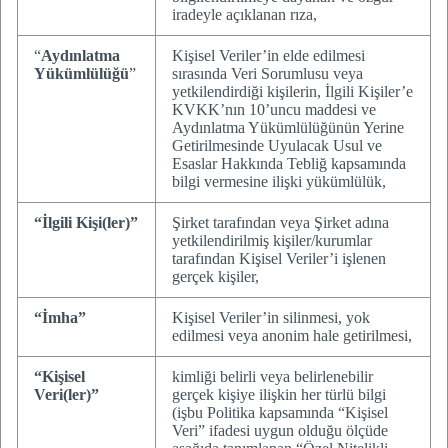
iradeyle açıklanan rıza,
“
Aydınlatma
Kişisel Veriler’in elde edilmesi
Yükümlülüğü
”
sırasında Veri Sorumlusu veya
yetkilendirdiği kişilerin, İlgili Kişiler’e
KVKK’nın 10’uncu maddesi ve
Aydınlatma Yükümlülüğünün Yerine
Getirilmesinde Uyulacak Usul ve
Esaslar Hakkında Tebliğ kapsamında
bilgi vermesine ilişki yükümlülük,
“İlgili Kişi(ler)”
Şirket tarafından veya Şirket adına
yetkilendirilmiş kişiler/kurumlar
tarafından Kişisel Veriler’i işlenen
gerçek kişiler,
“İmha”
Kişisel Veriler’in silinmesi, yok
edilmesi veya anonim hale getirilmesi,
“Kişisel
kimliği belirli veya belirlenebilir
Veri(ler)”
gerçek kişiye ilişkin her türlü bilgi
(işbu Politika kapsamında “Kişisel
Veri” ifadesi uygun olduğu ölçüde