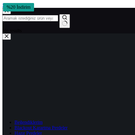
Skip to content
%30 İndirim
%30 İndirim
%47 İndirim
%20 İndirim
No results
Beğendiklerim
Blackout Karartma Perdeler
Hazır Perdeler