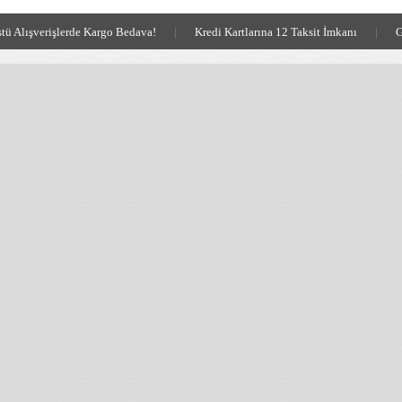
tü Alışverişlerde Kargo Bedava!
|
Kredi Kartlarına 12 Taksit İmkanı
|
G