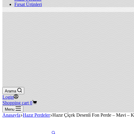
Fırsat Ürünleri
Arama
Login
Shopping cart
0
Menu
Anasayfa
Hazır Perdeler
Hazır Çi̇çek Desenli̇ Fon Perde – Mavi – 
🔍