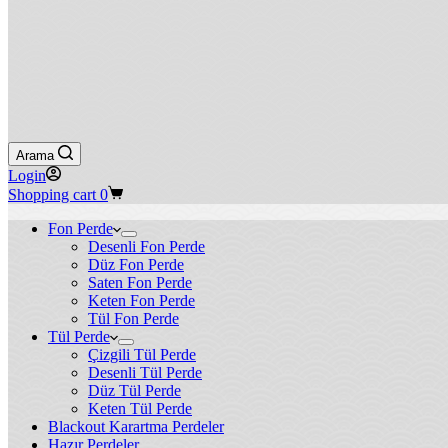
Arama
Login
Shopping cart
0
Fon Perde
Desenli Fon Perde
Düz Fon Perde
Saten Fon Perde
Keten Fon Perde
Tül Fon Perde
Tül Perde
Çizgili Tül Perde
Desenli Tül Perde
Düz Tül Perde
Keten Tül Perde
Blackout Karartma Perdeler
Hazır Perdeler