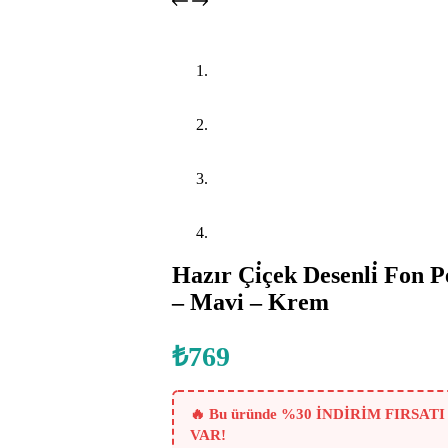
Hazır Çi̇çek Desenli̇ Fon 
– Mavi – Krem
₺
769
🔥 Bu üründe %30 İNDİRİM FIRSATI
VAR!