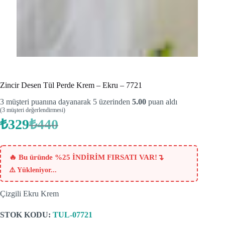
Zincir Desen Tül Perde Krem – Ekru – 7721
3
müşteri puanına dayanarak 5 üzerinden
5.00
puan aldı
(
3
müşteri değerlendirmesi)
₺
329
₺
440
Orijinal
Şu
fiyat:
andaki
fiyat:
₺440.
₺329.
↴
🔥 Bu üründe %25 İNDİRİM FIRSATI VAR!
⚠️
Yükleniyor...
Çizgili Ekru Krem
STOK KODU:
TUL-07721