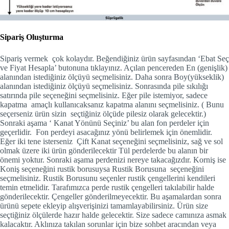
Sipariş Oluşturma
Sipariş vermek çok kolaydır. Beğendiğiniz ürün sayfasından ‘Ebat Seç
ve Fiyat Hesapla’ butonuna tıklayınız. Açılan pencereden En (genişlik)
alanından istediğiniz ölçüyü seçmelisiniz. Daha sonra Boy(yükseklik)
alanından istediğiniz ölçüyü seçmelisiniz. Sonrasında pile sıkılığı
satırında pile seçeneğini seçmelisiniz. Eğer pile istemiyor, sadece
kapatma amaçlı kullanıcaksanız kapatma alanını seçmelisiniz. ( Bunu
seçerseniz ürün sizin seçtiğiniz ölçüde pilesiz olarak gelecektir.)
Sonraki aşama ‘ Kanat Yönünü Seçiniz’ bu alan fon perdeler için
geçerlidir. Fon perdeyi asacağınız yönü belirlemek için önemlidir.
Eğer iki tene isterseniz Çift Kanat seçeneğini seçmelisiniz, sağ ve sol
olmak üzere iki ürün gönderilecektir Tül perdelerde bu alanın bir
önemi yoktur. Sonraki aşama perdenizi nereye takacağızdır. Korniş ise
Koniş seçeneğini rustik borusuysa Rustik Borusuna seçeneğini
seçmelisiniz. Rustik Borusunu seçenler rustik çengellerini kendileri
temin etmelidir. Tarafımızca perde rustik çengelleri takılabilir halde
gönderilecektir. Çengeller gönderilmeyecektir. Bu aşamalardan sonra
ürünü sepete ekleyip alışverişinizi tamamlayabilirsiniz. Ürün size
seçtiğiniz ölçülerde hazır halde gelecektir. Size sadece camınıza asmak
kalacaktır. Aklınıza takılan sorunlar için bize sohbet aracından veya