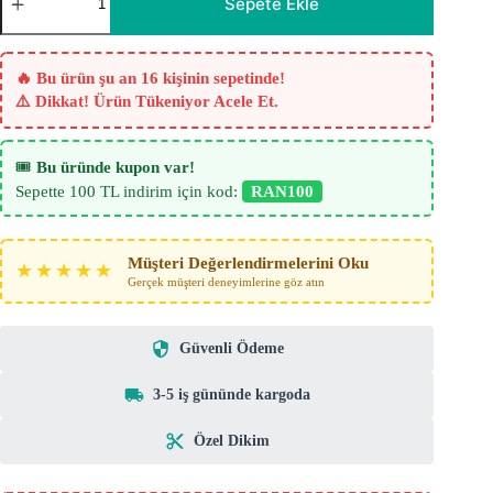
Sepete Ekle
Tül
Perde
Krem
-
🔥 Bu ürün şu an 16 kişinin sepetinde!
Ekru
⚠️ Dikkat! Ürün Tükeniyor Acele Et.
-
7721
adet
🎟️
Bu üründe kupon var!
Sepette 100 TL indirim için kod:
RAN100
Müşteri Değerlendirmelerini Oku
★★★★★
Gerçek müşteri deneyimlerine göz atın
Güvenli Ödeme
3-5 iş gününde kargoda
Özel Dikim