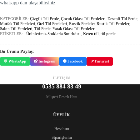
whatsapp dan ulaşabilirsiniz.
KATEGORİLER:
Çizgili Tül Perde
,
Çocuk Odası Tül Perdeleri
,
Desenli Tül Perde
,
Mutfak Tül Perdeleri
,
Otel Tül Perdeleri
,
Rustik Perdeler
,
Rustik Tül Perdeler
,
Salon Tül Perdeleri
,
Tül Perde
,
Yatak Odası Tül Perdeleri
ETİKETLER:
- Ürünlerimiz Stoklarla Sınırlıdır -
,
Keten tül
,
tül perde
Bu Ürünü Paylaş:
💬 WhatsApp
📸 Instagram
🔵 Facebook
📌 Pinterest
İLETİŞİM
0535 884 83 49
Müşteri Destek Hattı
ÜYELİK
Hesabım
Siparişlerim