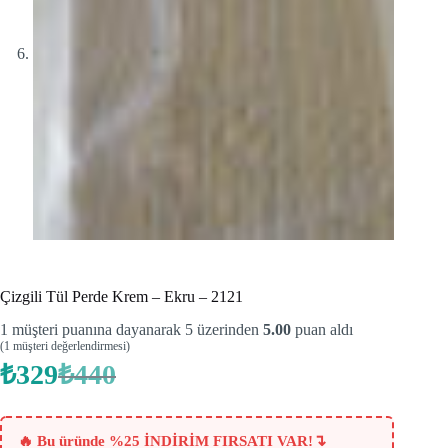
Çizgili Tül Perde Krem – Ekru – 2121
1
müşteri puanına dayanarak 5 üzerinden
5.00
puan aldı
(
1
müşteri değerlendirmesi)
₺
329
₺
440
Orijinal
Şu
fiyat:
andaki
fiyat:
₺440.
₺329.
↴
🔥 Bu üründe %25 İNDİRİM FIRSATI VAR!