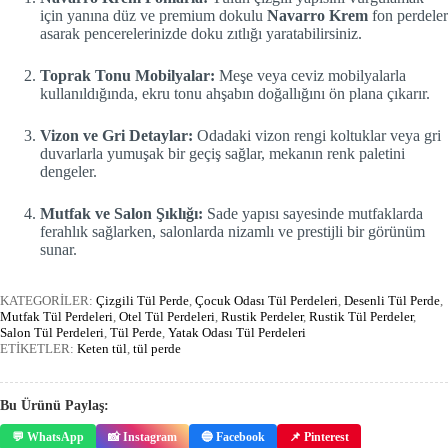
için yanına düz ve premium dokulu
Navarro Krem
fon perdeler
asarak pencerelerinizde doku zıtlığı yaratabilirsiniz.
Toprak Tonu Mobilyalar:
Meşe veya ceviz mobilyalarla
kullanıldığında, ekru tonu ahşabın doğallığını ön plana çıkarır.
Vizon ve Gri Detaylar:
Odadaki vizon rengi koltuklar veya gri
duvarlarla yumuşak bir geçiş sağlar, mekanın renk paletini
dengeler.
Mutfak ve Salon Şıklığı:
Sade yapısı sayesinde mutfaklarda
ferahlık sağlarken, salonlarda nizamlı ve prestijli bir görünüm
sunar.
KATEGORİLER:
Çizgili Tül Perde
,
Çocuk Odası Tül Perdeleri
,
Desenli Tül Perde
,
Mutfak Tül Perdeleri
,
Otel Tül Perdeleri
,
Rustik Perdeler
,
Rustik Tül Perdeler
,
Salon Tül Perdeleri
,
Tül Perde
,
Yatak Odası Tül Perdeleri
ETİKETLER:
Keten tül
,
tül perde
Bu Ürünü Paylaş:
💬 WhatsApp
📸 Instagram
🔵 Facebook
📌 Pinterest