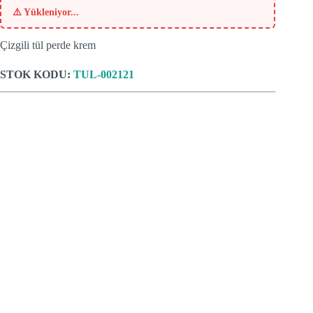
⚠️
Yükleniyor...
Çizgili tül perde krem
STOK KODU:
TUL-002121