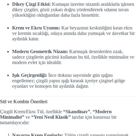
Dikey Çizgi Etkisi:
Kumaşın üzerine nizamlı aralıklarla işlenen
dikey çizgiler, gözü yukarı doğru yönlendirerek odanın tavan
yüksekliğini olduğundan daha fazla hissettirir.
Krem ve Ekru Uyumu:
Kar beyazının keskinliğini kıran ekru
ve kremin sıcaklığı, odaya anında daha yumuşak ve davetkar bir
aydınlık katar.
Modern Geometrik Nizam:
Karmaşık desenlerden uzak,
sadece çizgilerin gücünü kullanan bu tül, özellikle minimalist ve
modern evler için idealdir.
Işık Geçirgenliği:
İnce dokusu sayesinde gün ışığını
engellemez; çizgili yapısı ışığı kırarak içeriye çizgisel gölge
oyunları ve homojen bir aydınlık dağıtır.
Stil ve Kombin Önerileri
Çizgili Krem/Ekru Tül, özellikle
“Skandinav”
,
“Modern
Minimalist”
ve
“Yeni Nesil Klasik”
tarzlar için kusursuz bir
tamamlayıcıdır:
Navarro Krem Fonlarla:
Tülün çizgili yapısını vurgulamak