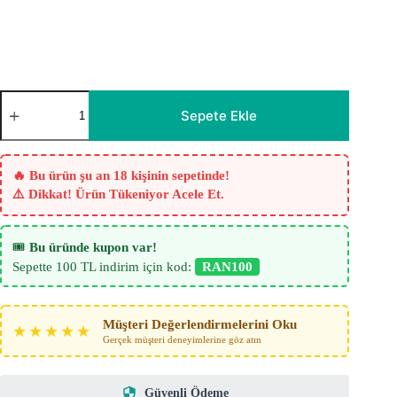
Çizgili
Tül
Sepete Ekle
Perde
Krem
-
Ekru
🔥 Bu ürün şu an 18 kişinin sepetinde!
-
⚠️ Dikkat! Ürün Tükeniyor Acele Et.
2121
adet
🎟️
Bu üründe kupon var!
Sepette 100 TL indirim için kod:
RAN100
Müşteri Değerlendirmelerini Oku
★★★★★
Gerçek müşteri deneyimlerine göz atın
Güvenli Ödeme