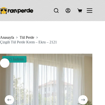
Skip
to
content
Shopping
cart
Anasayfa
Tül Perde
Çizgili Tül Perde Krem – Ekru – 2121
%25 İndirim