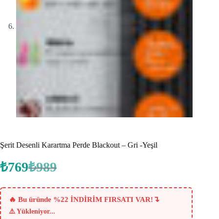
Şerit Desenli Karartma Perde Blackout – Gri -Yeşil
₺
769
₺
989
Orijinal
Şu
fiyat:
andaki
fiyat:
₺989.
₺769.
↴
🔥 Bu üründe %22 İNDİRİM FIRSATI VAR!
⚠️
Yükleniyor...