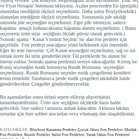
Sipariş vermek çok kolaydır. Beğendiğiniz ürün sayfasından ‘Ebat Seç
ve Fiyat Hesapla’ butonuna tıklayınız. Açılan pencereden En (genişlik)
alanından istediğiniz ölçüyü seçmelisiniz. Daha sonra Boy(yükseklik)
alanından istediğiniz ölçüyü seçmelisiniz. Sonrasında pile sıkılığı
satırında pile seçeneğini seçmelisiniz. Eğer pile istemiyor, sadece
kapatma amaçlı kullanıcaksanız kapatma alanını seçmelisiniz. ( Bunu
seçerseniz ürün sizin seçtiğiniz ölçüde pilesiz olarak gelecektir.)
Sonraki aşama ‘ Kanat Yönünü Seçiniz’ bu alan fon perdeler için
geçerlidir. Fon perdeyi asacağınız yönü belirlemek için önemlidir.
Eğer iki tene isterseniz Çift Kanat seçeneğini seçmelisiniz, sağ ve sol
olmak üzere iki ürün gönderilecektir Tül perdelerde bu alanın bir
önemi yoktur. Sonraki aşama perdenizi nereye takacağızdır. Korniş ise
Koniş seçeneğini rustik borusuysa Rustik Borusuna seçeneğini
seçmelisiniz. Rustik Borusunu seçenler rustik çengellerini kendileri
temin etmelidir. Tarafımızca perde rustik çengelleri takılabilir halde
gönderilecektir. Çengeller gönderilmeyecektir.
Bu aşamalardan sonra ürünü sepete ekleyip alışverişinizi
tamamlayabilirsiniz. Ürün size seçtiğiniz ölçülerde hazır halde
gelecektir. Size sadece camınıza asmak kalacaktır. Aklınıza takılan
sorunlar için bize sohbet aracından veya whatsapp dan ulaşabilirsiniz.
KATEGORİLER:
Blackout Karartma Perdeler
,
Çocuk Odası Fon Perdeleri
,
Mutfak
Fon Perdeleri
,
Rustik Perdeler
,
Salon Fon Perdeleri
,
Yatak Odası Fon Perdeleri