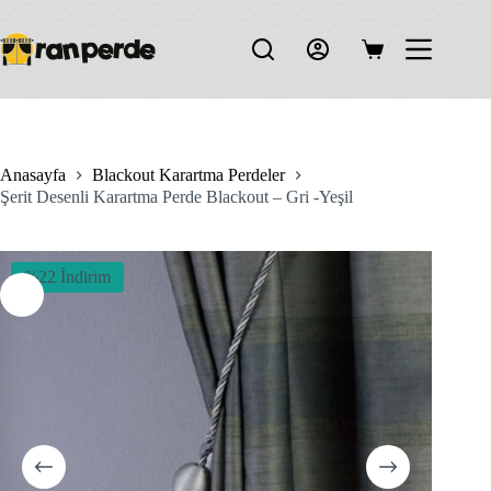
Skip
to
content
Shopping
cart
Anasayfa
Blackout Karartma Perdeler
Şerit Desenli Karartma Perde Blackout – Gri -Yeşil
%22 İndirim