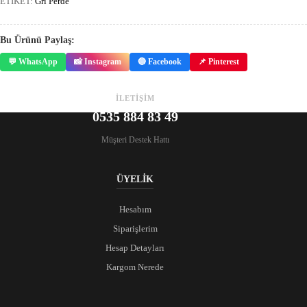
ETİKET:
Gri Perde
Bu Ürünü Paylaş:
💬 WhatsApp
📸 Instagram
🔵 Facebook
📌 Pinterest
İLETİŞİM
0535 884 83 49
Müşteri Destek Hattı
ÜYELİK
Hesabım
Siparişlerim
Hesap Detayları
Kargom Nerede