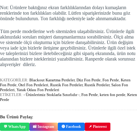
Not: Ürünlere baktığınız ekran farklılıklarından dolayı kumaşların
renklerinde ton farklılıkları olabilir. Lütfen siparişlerinizde bunu göz
önünde bulundurun. Ton farklılığı nedeniyle iade alınmamaktadır.
Tüm perde modellerine web sitemizden ulaşabilirsiniz. Ürünlerle ilgili
aklınızdaki soruları müşteri danışmanlarmıza sorabilirsiniz. Ölçü alma
ve sistemde ölçü oluşturma için bizlere danışabilirsiniz. Ürün değişim
veya iade için bizlerle iletişime geçebilirsiniz. Ürünlerle ilgili özel istek
ve taleplerinizi bizlere iletebileceğiniz gibi sipariş ekranında, ürün notu
alanından bizlere isteklerinizi yazabilirsiniz. Ranperde olarak sorunsuz
alışverişler dileriz.
KATEGORİLER:
Blackout Karartma Perdeler
,
Düz Fon Perde
,
Fon Perde
,
Keten
Fon Perde
,
Otel Fon Perdeleri
,
Rustik Fon Perdeler
,
Rustik Perdeler
,
Salon Fon
Perdeleri
,
Yatak Odası Fon Perdeleri
ETİKETLER:
- Ürünlerimiz Stoklarla Sınırlıdır -
,
Fon Perde
,
keten fon perde
,
Keten
Perde
Bu Ürünü Paylaş:
💬 WhatsApp
📸 Instagram
🔵 Facebook
📌 Pinterest