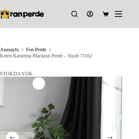
Skip
to
content
Shopping
cart
Anasayfa
Fon Perde
Keten Karartma Blackout Perde – Si̇yah 71162
STOKDA YOK