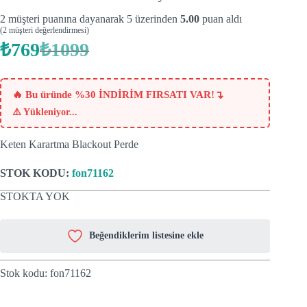
2
müşteri puanına dayanarak 5 üzerinden
5.00
puan aldı
(
2
müşteri değerlendirmesi)
₺
769
₺
1099
Orijinal
Şu
fiyat:
andaki
fiyat:
₺1099.
₺769.
↴
🔥 Bu üründe %30 İNDİRİM FIRSATI VAR!
⚠️
Yükleniyor...
Keten Karartma Blackout Perde
STOK KODU:
fon71162
STOKTA YOK
Beğendiklerim listesine ekle
Stok kodu:
fon71162