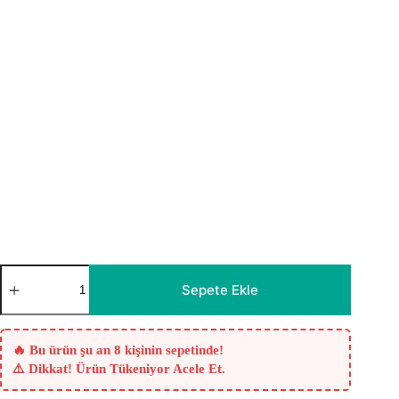
Tilla
Şerit
Sepete Ekle
Desenli
Beyaz
Tül
Perde
🔥 Bu ürün şu an 8 kişinin sepetinde!
adet
⚠️ Dikkat! Ürün Tükeniyor Acele Et.