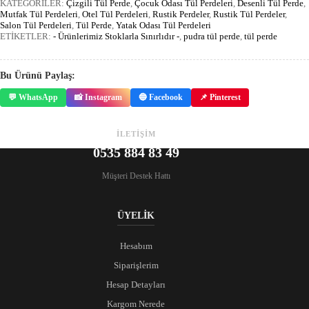
KATEGORİLER:
Çizgili Tül Perde
,
Çocuk Odası Tül Perdeleri
,
Desenli Tül Perde
,
Mutfak Tül Perdeleri
,
Otel Tül Perdeleri
,
Rustik Perdeler
,
Rustik Tül Perdeler
,
Salon Tül Perdeleri
,
Tül Perde
,
Yatak Odası Tül Perdeleri
ETİKETLER:
- Ürünlerimiz Stoklarla Sınırlıdır -
,
pudra tül perde
,
tül perde
Bu Ürünü Paylaş:
💬 WhatsApp
📸 Instagram
🔵 Facebook
📌 Pinterest
İLETİŞİM
0535 884 83 49
Müşteri Destek Hattı
ÜYELİK
Hesabım
Siparişlerim
Hesap Detayları
Kargom Nerede