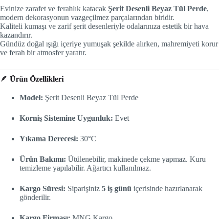
Evinize zarafet ve ferahlık katacak
Şerit Desenli Beyaz Tül Perde
,
modern dekorasyonun vazgeçilmez parçalarından biridir.
Kaliteli kumaşı ve zarif şerit desenleriyle odalarınıza estetik bir hava
kazandırır.
Gündüz doğal ışığı içeriye yumuşak şekilde alırken, mahremiyeti korur
ve ferah bir atmosfer yaratır.
🪶
Ürün Özellikleri
Model:
Şerit Desenli Beyaz Tül Perde
Korniş Sistemine Uygunluk:
Evet
Yıkama Derecesi:
30°C
Ürün Bakımı:
Ütülenebilir, makinede çekme yapmaz. Kuru
temizleme yapılabilir. Ağartıcı kullanılmaz.
Kargo Süresi:
Siparişiniz
5 iş günü
içerisinde hazırlanarak
gönderilir.
Kargo Firması:
MNG Kargo