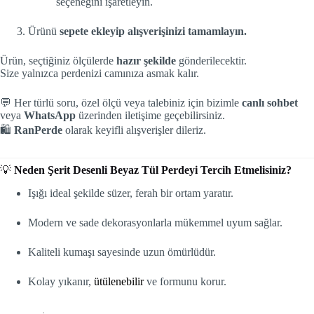
seçeneğini işaretleyin.
Ürünü
sepete ekleyip alışverişinizi tamamlayın.
Ürün, seçtiğiniz ölçülerde
hazır şekilde
gönderilecektir.
Size yalnızca perdenizi camınıza asmak kalır.
💬 Her türlü soru, özel ölçü veya talebiniz için bizimle
canlı sohbet
veya
WhatsApp
üzerinden iletişime geçebilirsiniz.
🛍️
RanPerde
olarak keyifli alışverişler dileriz.
💡
Neden Şerit Desenli Beyaz Tül Perdeyi Tercih Etmelisiniz?
Işığı ideal şekilde süzer, ferah bir ortam yaratır.
Modern ve sade dekorasyonlarla mükemmel uyum sağlar.
Kaliteli kumaşı sayesinde uzun ömürlüdür.
Kolay yıkanır,
ütülenebilir
ve formunu korur.