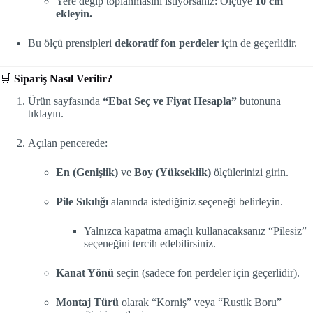
Yere değip toplanmasını istiyorsanız: Ölçüye
10 cm
ekleyin.
Bu ölçü prensipleri
dekoratif fon perdeler
için de geçerlidir.
🛒
Sipariş Nasıl Verilir?
Ürün sayfasında
“Ebat Seç ve Fiyat Hesapla”
butonuna
tıklayın.
Açılan pencerede:
En (Genişlik)
ve
Boy (Yükseklik)
ölçülerinizi girin.
Pile Sıkılığı
alanında istediğiniz seçeneği belirleyin.
Yalnızca kapatma amaçlı kullanacaksanız “Pilesiz”
seçeneğini tercih edebilirsiniz.
Kanat Yönü
seçin (sadece fon perdeler için geçerlidir).
Montaj Türü
olarak “Korniş” veya “Rustik Boru”