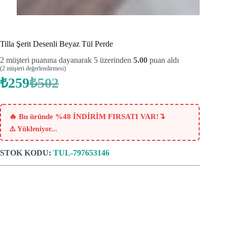
Tilla Şerit Desenli Beyaz Tül Perde
2
müşteri puanına dayanarak 5 üzerinden
5.00
puan aldı
(
2
müşteri değerlendirmesi)
₺
259
₺
502
Orijinal
Şu
fiyat:
andaki
fiyat:
₺502.
₺259.
↴
🔥 Bu üründe %48 İNDİRİM FIRSATI VAR!
⚠️
Yükleniyor...
STOK KODU:
TUL-797653146