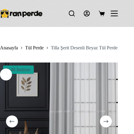
Skip
to
content
Shopping
cart
Anasayfa
Tül Perde
Tilla Şerit Desenli Beyaz Tül Perde
%48 İndirim