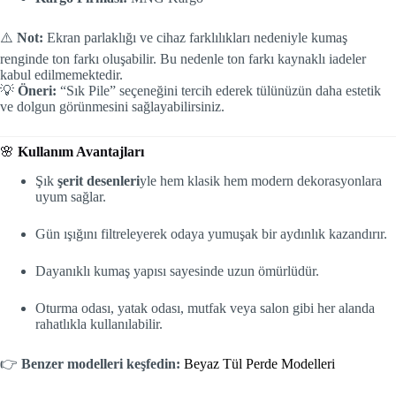
⚠️
Not:
Ekran parlaklığı ve cihaz farklılıkları nedeniyle kumaş
renginde ton farkı oluşabilir. Bu nedenle ton farkı kaynaklı iadeler
kabul edilmemektedir.
💡
Öneri:
“Sık Pile” seçeneğini tercih ederek tülünüzün daha estetik
ve dolgun görünmesini sağlayabilirsiniz.
🌸
Kullanım Avantajları
Şık
şerit desenleri
yle hem klasik hem modern dekorasyonlara
uyum sağlar.
Gün ışığını filtreleyerek odaya yumuşak bir aydınlık kazandırır.
Dayanıklı kumaş yapısı sayesinde uzun ömürlüdür.
Oturma odası, yatak odası, mutfak veya salon gibi her alanda
rahatlıkla kullanılabilir.
👉
Benzer modelleri keşfedin:
Beyaz Tül Perde Modelleri