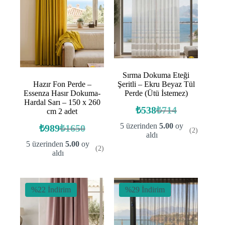
Sırma Dokuma Eteği
Hazır Fon Perde –
Şeritli – Ekru Beyaz Tül
Essenza Hasır Dokuma-
Perde (Ütü İstemez)
Hardal Sarı – 150 x 260
₺
538
₺
714
cm 2 adet
Orijinal
Şu
fiyat:
andaki
5 üzerinden
5.00
oy
₺
989
₺
1650
(2)
Orijinal
Şu
fiyat:
₺714.
aldı
fiyat:
andaki
₺538.
5 üzerinden
5.00
oy
(2)
fiyat:
₺1650.
aldı
₺989.
%22 İndirim
%29 İndirim