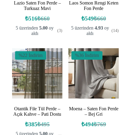
Lazio Saten Fon Perde –
Laos Somon Rengi Keten
Turkuaz Mavi
Fon Perde
₺
516
₺
660
₺
549
₺
660
Orijinal
Şu
Orijinal
Şu
fiyat:
andaki
fiyat:
andaki
5 üzerinden
5.00
oy
5 üzerinden
4.93
oy
(3)
(14)
fiyat:
fiyat:
₺660.
₺660.
aldı
aldı
₺516.
₺549.
%22 İndirim
%36 İndirim
Otantik File Tül Perde –
Moena – Saten Fon Perde
Açık Kahve – Pati Dostu
– Bej Gri
₺
385
₺
495
₺
494
₺
769
Orijinal
Şu
Orijinal
Şu
fiyat:
andaki
fiyat:
andaki
5 üzerinden
5.00
oy