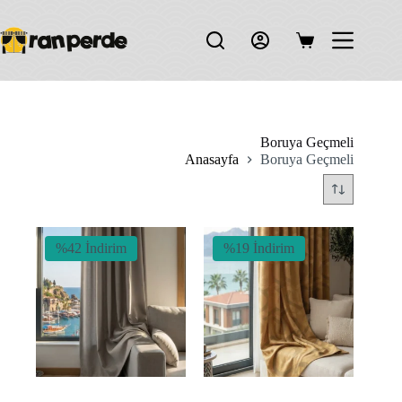
Skip
to
content
Shopping
cart
Boruya Geçmeli
Anasayfa
Boruya Geçmeli
%42 İndirim
%19 İndirim