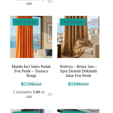
(1)
fiyat:
fiyat:
₺495.
₺769.
aldı
₺385.
₺494.
%15 İndirim
%40 İndirim
Manila İnci Saten Parlak
Bolivya – Bronz Sarı –
Fon Perde – Turuncu
Spor Desenli Dökümlü
Rengi
Jakar Fon Perde
₺
559
₺
660
₺
599
₺
999
Orijinal
Şu
Orijinal
Şu
fiyat:
andaki
fiyat:
andaki
5 üzerinden
5.00
oy
(1)
fiyat:
fiyat:
₺660.
₺999.
aldı
₺559.
₺599.