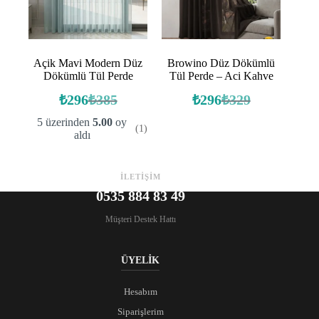
Açik Mavi Modern Düz
Browino Düz Dökümlü
Dökümlü Tül Perde
Tül Perde – Aci Kahve
₺
296
₺
385
₺
296
₺
329
Orijinal
Şu
Orijinal
Şu
fiyat:
andaki
fiyat:
andaki
5 üzerinden
5.00
oy
(1)
fiyat:
fiyat:
₺385.
₺329.
aldı
₺296.
₺296.
İLETİŞİM
0535 884 83 49
Müşteri Destek Hattı
ÜYELİK
Hesabım
Siparişlerim