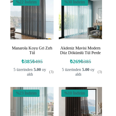
%22 İndirim
%30 İndirim
Manarola Koyu Gri Zırh
Akdeniz Mavisi Modern
Tül
Düz Dökümlü Tül Perde
₺
385
₺
495
₺
269
₺
385
Orijinal
Şu
Orijinal
Şu
fiyat:
andaki
fiyat:
andaki
5 üzerinden
5.00
oy
5 üzerinden
5.00
oy
(3)
(3)
fiyat:
fiyat:
₺495.
₺385.
aldı
aldı
₺385.
₺269.
%23 İndirim
%10 İndirim