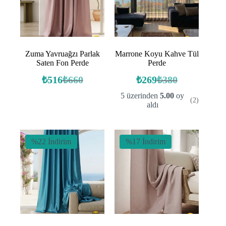
Zuma Yavruağzı Parlak
Marrone Koyu Kahve Tül
Saten Fon Perde
Perde
₺
516
₺
660
₺
269
₺
380
Orijinal
Şu
Orijinal
Şu
fiyat:
andaki
fiyat:
andaki
5 üzerinden
5.00
oy
(2)
fiyat:
fiyat:
₺660.
₺380.
aldı
₺516.
₺269.
%22 İndirim
%17 İndirim