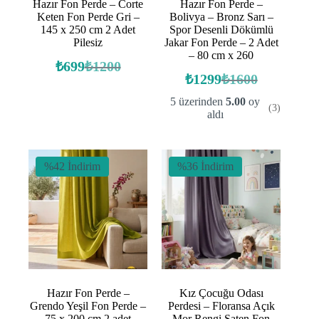
Hazır Fon Perde – Corte
Hazır Fon Perde –
Keten Fon Perde Gri –
Bolivya – Bronz Sarı –
145 x 250 cm 2 Adet
Spor Desenli Dökümlü
Pilesiz
Jakar Fon Perde – 2 Adet
– 80 cm x 260
₺
699
₺
1200
Orijinal
Şu
₺
1299
₺
1600
fiyat:
andaki
Orijinal
Şu
fiyat:
fiyat:
andaki
₺1200.
5 üzerinden
5.00
oy
(3)
fiyat:
₺699.
₺1600.
aldı
₺1299.
%42 İndirim
%36 İndirim
Hazır Fon Perde –
Kız Çocuğu Odası
Grendo Yeşil Fon Perde –
Perdesi – Floransa Açık
75 x 200 cm 2 adet
Mor Rengi Saten Fon