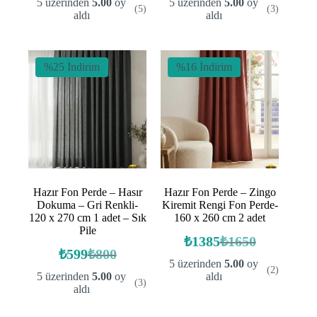
5 üzerinden
5.00
oy
5 üzerinden
5.00
oy
(5)
(3)
fiyat:
fiyat:
₺660.
₺385.
aldı
aldı
₺559.
₺269.
%25 İndirim
%16 İndirim
Hazır Fon Perde – Hasır
Hazır Fon Perde – Zingo
Dokuma – Gri Renkli-
Kiremit Rengi Fon Perde-
120 x 270 cm 1 adet – Sık
160 x 260 cm 2 adet
Pile
₺
1385
₺
1650
Orijinal
Şu
₺
599
₺
800
Orijinal
Şu
fiyat:
andaki
5 üzerinden
5.00
oy
(2)
fiyat:
andaki
fiyat:
₺1650.
5 üzerinden
5.00
oy
aldı
(3)
fiyat:
₺800.
₺1385.
aldı
₺599.