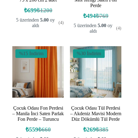
Perde
₺
699
₺
1200
Orijinal
Şu
₺
494
₺
769
fiyat:
andaki
Orijinal
Şu
5 üzerinden
5.00
oy
(4)
fiyat:
fiyat:
andaki
₺1200.
aldı
5 üzerinden
5.00
oy
(4)
fiyat:
₺699.
₺769.
aldı
₺494.
%15 İndirim
%30 İndirim
Çocuk Odası Fon Perdesi
Çocuk Odası Tül Perdesi
– Manila İnci Saten Parlak
– Akdeniz Mavisi Modern
Fon Perde – Turuncu
Düz Dökümlü Tül Perde
₺
559
₺
660
₺
269
₺
385
Orijinal
Şu
Orijinal
Şu
fiyat:
andaki
fiyat:
andaki