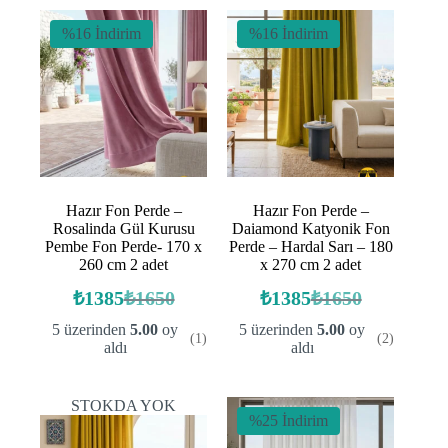
%16 İndirim
%16 İndirim
Hazır Fon Perde –
Hazır Fon Perde –
Rosalinda Gül Kurusu
Daiamond Katyonik Fon
Pembe Fon Perde- 170 x
Perde – Hardal Sarı – 180
260 cm 2 adet
x 270 cm 2 adet
₺
1385
₺
1650
₺
1385
₺
1650
Orijinal
Şu
Orijinal
Şu
fiyat:
andaki
fiyat:
andaki
5 üzerinden
5.00
oy
5 üzerinden
5.00
oy
(1)
(2)
fiyat:
fiyat:
₺1650.
₺1650.
aldı
aldı
₺1385.
₺1385.
STOKDA YOK
%25 İndirim