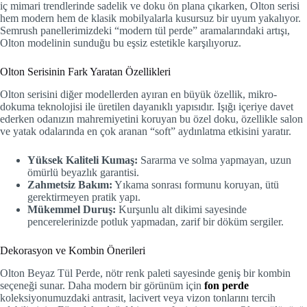
iç mimari trendlerinde sadelik ve doku ön plana çıkarken, Olton serisi
hem modern hem de klasik mobilyalarla kusursuz bir uyum yakalıyor.
Semrush panellerimizdeki “modern tül perde” aramalarındaki artışı,
Olton modelinin sunduğu bu eşsiz estetikle karşılıyoruz.
Olton Serisinin Fark Yaratan Özellikleri
Olton serisini diğer modellerden ayıran en büyük özellik, mikro-
dokuma teknolojisi ile üretilen dayanıklı yapısıdır. Işığı içeriye davet
ederken odanızın mahremiyetini koruyan bu özel doku, özellikle salon
ve yatak odalarında en çok aranan “soft” aydınlatma etkisini yaratır.
Yüksek Kaliteli Kumaş:
Sararma ve solma yapmayan, uzun
ömürlü beyazlık garantisi.
Zahmetsiz Bakım:
Yıkama sonrası formunu koruyan, ütü
gerektirmeyen pratik yapı.
Mükemmel Duruş:
Kurşunlu alt dikimi sayesinde
pencerelerinizde potluk yapmadan, zarif bir döküm sergiler.
Dekorasyon ve Kombin Önerileri
Olton Beyaz Tül Perde, nötr renk paleti sayesinde geniş bir kombin
seçeneği sunar. Daha modern bir görünüm için
fon perde
koleksiyonumuzdaki antrasit, lacivert veya vizon tonlarını tercih