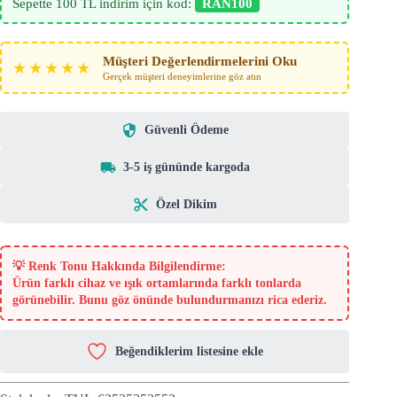
Sepette 100 TL indirim için kod:
RAN100
Müşteri Değerlendirmelerini Oku
★★★★★
Gerçek müşteri deneyimlerine göz atın
Güvenli Ödeme
3-5 iş gününde kargoda
Özel Dikim
💡
Renk Tonu Hakkında Bilgilendirme:
Ürün farklı cihaz ve ışık ortamlarında farklı tonlarda
görünebilir. Bunu göz önünde bulundurmanızı rica ederiz.
Beğendiklerim listesine ekle