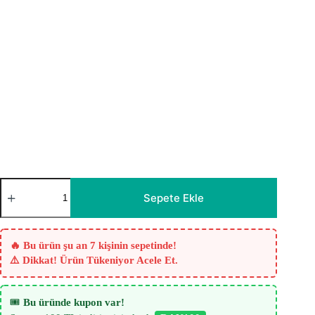
Olton
Beyaz
Sepete Ekle
Tül
Perde
-
Kar
🔥 Bu ürün şu an 7 kişinin sepetinde!
Beyazı
⚠️ Dikkat! Ürün Tükeniyor Acele Et.
adet
🎟️
Bu üründe kupon var!