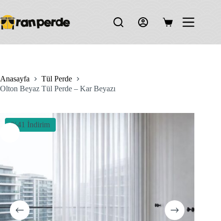
Skip
to
content
Shopping
cart
Anasayfa
Tül Perde
Olton Beyaz Tül Perde – Kar Beyazı
%41 İndirim