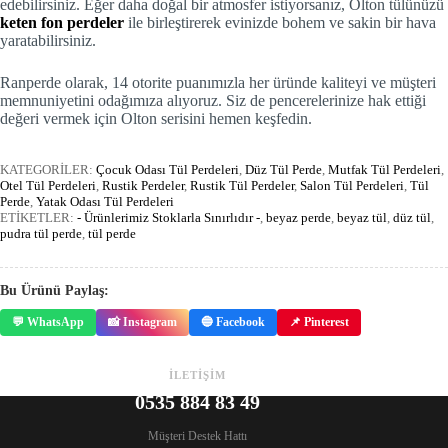
edebilirsiniz. Eğer daha doğal bir atmosfer istiyorsanız, Olton tülünüzü
keten fon perdeler
ile birleştirerek evinizde bohem ve sakin bir hava
yaratabilirsiniz.
Ranperde olarak, 14 otorite puanımızla her üründe kaliteyi ve müşteri
memnuniyetini odağımıza alıyoruz. Siz de pencerelerinize hak ettiği
değeri vermek için Olton serisini hemen keşfedin.
KATEGORİLER:
Çocuk Odası Tül Perdeleri
,
Düz Tül Perde
,
Mutfak Tül Perdeleri
,
Otel Tül Perdeleri
,
Rustik Perdeler
,
Rustik Tül Perdeler
,
Salon Tül Perdeleri
,
Tül
Perde
,
Yatak Odası Tül Perdeleri
ETİKETLER:
- Ürünlerimiz Stoklarla Sınırlıdır -
,
beyaz perde
,
beyaz tül
,
düz tül
,
pudra tül perde
,
tül perde
Bu Ürünü Paylaş:
💬 WhatsApp
📸 Instagram
🔵 Facebook
📌 Pinterest
İLETİŞİM
0535 884 83 49
Müşteri Destek Hattı