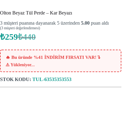
Olton Beyaz Tül Perde – Kar Beyazı
3
müşteri puanına dayanarak 5 üzerinden
5.00
puan aldı
(
3
müşteri değerlendirmesi)
₺
259
₺
440
Orijinal
Şu
fiyat:
andaki
fiyat:
₺440.
₺259.
↴
🔥 Bu üründe %41 İNDİRİM FIRSATI VAR!
⚠️
Yükleniyor...
STOK KODU:
TUL-63535353553