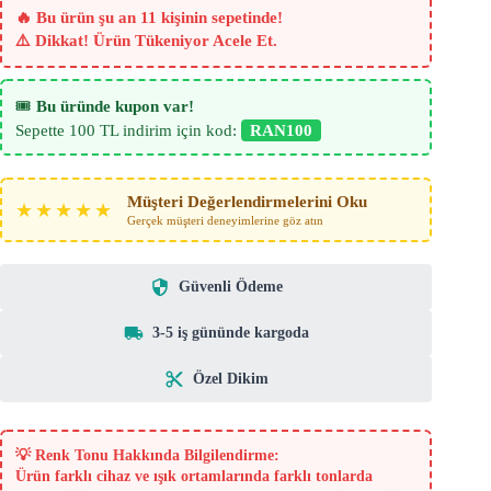
adet
🔥 Bu ürün şu an 11 kişinin sepetinde!
⚠️ Dikkat! Ürün Tükeniyor Acele Et.
🎟️
Bu üründe kupon var!
Sepette 100 TL indirim için kod:
RAN100
Müşteri Değerlendirmelerini Oku
★★★★★
Gerçek müşteri deneyimlerine göz atın
Güvenli Ödeme
3-5 iş gününde kargoda
Özel Dikim
💡
Renk Tonu Hakkında Bilgilendirme:
Ürün farklı cihaz ve ışık ortamlarında farklı tonlarda