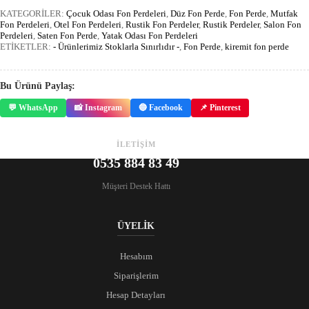
KATEGORİLER:
Çocuk Odası Fon Perdeleri
,
Düz Fon Perde
,
Fon Perde
,
Mutfak
Fon Perdeleri
,
Otel Fon Perdeleri
,
Rustik Fon Perdeler
,
Rustik Perdeler
,
Salon Fon
Perdeleri
,
Saten Fon Perde
,
Yatak Odası Fon Perdeleri
ETİKETLER:
- Ürünlerimiz Stoklarla Sınırlıdır -
,
Fon Perde
,
kiremit fon perde
Bu Ürünü Paylaş:
💬 WhatsApp
📸 Instagram
🔵 Facebook
📌 Pinterest
İLETİŞİM
0535 884 83 49
Müşteri Destek Hattı
ÜYELİK
Hesabım
Siparişlerim
Hesap Detayları