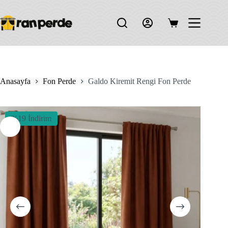
Skip
to
content
Shopping
cart
Anasayfa
Fon Perde
Galdo Kiremit Rengi Fon Perde
%19 İndirim