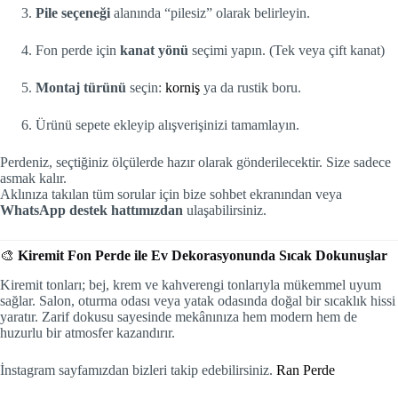
Pile seçeneği
alanında “pilesiz” olarak belirleyin.
Fon perde için
kanat yönü
seçimi yapın. (Tek veya çift kanat)
Montaj türünü
seçin:
korniş
ya da rustik boru.
Ürünü sepete ekleyip alışverişinizi tamamlayın.
Perdeniz, seçtiğiniz ölçülerde hazır olarak gönderilecektir. Size sadece
asmak kalır.
Aklınıza takılan tüm sorular için bize sohbet ekranından veya
WhatsApp destek hattımızdan
ulaşabilirsiniz.
🎨
Kiremit Fon Perde ile Ev Dekorasyonunda Sıcak Dokunuşlar
Kiremit tonları; bej, krem ve kahverengi tonlarıyla mükemmel uyum
sağlar. Salon, oturma odası veya yatak odasında doğal bir sıcaklık hissi
yaratır. Zarif dokusu sayesinde mekânınıza hem modern hem de
huzurlu bir atmosfer kazandırır.
İnstagram sayfamızdan bizleri takip edebilirsiniz.
Ran Perde