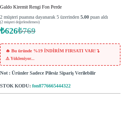
Galdo Kiremit Rengi Fon Perde
2
müşteri puanına dayanarak 5 üzerinden
5.00
puan aldı
(
2
müşteri değerlendirmesi)
₺
626
₺
769
Orijinal
Şu
fiyat:
andaki
fiyat:
₺769.
₺626.
↴
🔥 Bu üründe %19 İNDİRİM FIRSATI VAR!
⚠️
Yükleniyor...
Not : Ürünler Sadece Pilesiz Sipariş Verilebilir
STOK KODU:
fon8776665444322