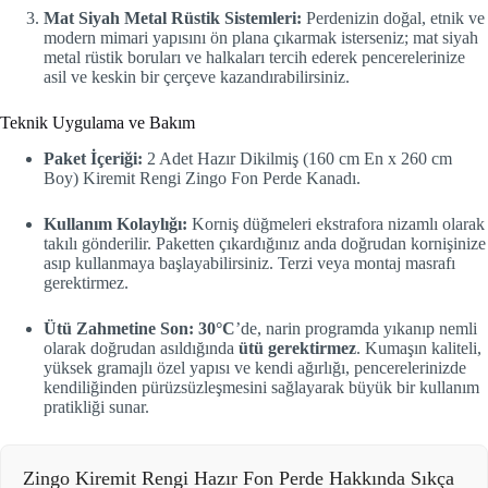
Mat Siyah Metal Rüstik Sistemleri:
Perdenizin doğal, etnik ve
modern mimari yapısını ön plana çıkarmak isterseniz; mat siyah
metal rüstik boruları ve halkaları tercih ederek pencerelerinize
asil ve keskin bir çerçeve kazandırabilirsiniz.
Teknik Uygulama ve Bakım
Paket İçeriği:
2 Adet Hazır Dikilmiş (160 cm En x 260 cm
Boy) Kiremit Rengi Zingo Fon Perde Kanadı.
Kullanım Kolaylığı:
Korniş düğmeleri ekstrafora nizamlı olarak
takılı gönderilir. Paketten çıkardığınız anda doğrudan kornişinize
asıp kullanmaya başlayabilirsiniz. Terzi veya montaj masrafı
gerektirmez.
Ütü Zahmetine Son:
30°C
’de, narin programda yıkanıp nemli
olarak doğrudan asıldığında
ütü gerektirmez
. Kumaşın kaliteli,
yüksek gramajlı özel yapısı ve kendi ağırlığı, pencerelerinizde
kendiliğinden pürüzsüzleşmesini sağlayarak büyük bir kullanım
pratikliği sunar.
Zingo Kiremit Rengi Hazır Fon Perde Hakkında Sıkça