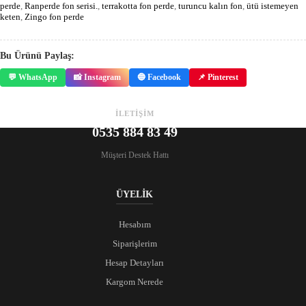
perde
,
Ranperde fon serisi.
,
terrakotta fon perde
,
turuncu kalın fon
,
ütü istemeyen
keten
,
Zingo fon perde
Bu Ürünü Paylaş:
💬 WhatsApp
📸 Instagram
🔵 Facebook
📌 Pinterest
İLETİŞİM
0535 884 83 49
Müşteri Destek Hattı
ÜYELİK
Hesabım
Siparişlerim
Hesap Detayları
Kargom Nerede