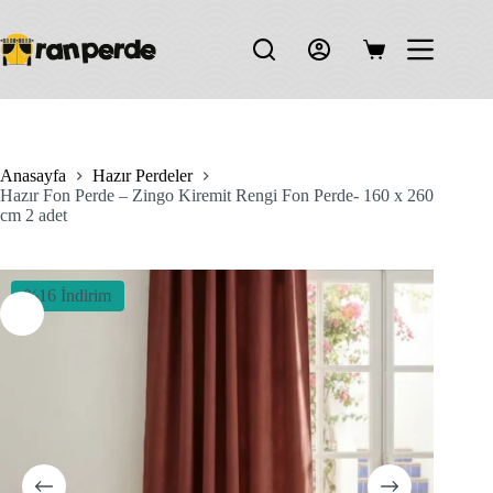
Skip
to
content
Shopping
cart
Anasayfa
Hazır Perdeler
Hazır Fon Perde – Zingo Kiremit Rengi Fon Perde- 160 x 260
cm 2 adet
%16 İndirim