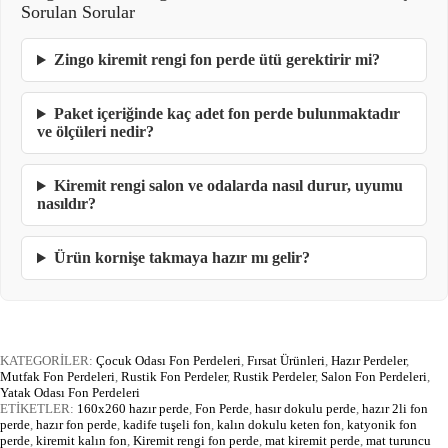
Sorulan Sorular
Zingo kiremit rengi fon perde ütü gerektirir mi?
Paket içeriğinde kaç adet fon perde bulunmaktadır
ve ölçüleri nedir?
Kiremit rengi salon ve odalarda nasıl durur, uyumu
nasıldır?
Ürün kornişe takmaya hazır mı gelir?
KATEGORİLER:
Çocuk Odası Fon Perdeleri
,
Fırsat Ürünleri
,
Hazır Perdeler
,
Mutfak Fon Perdeleri
,
Rustik Fon Perdeler
,
Rustik Perdeler
,
Salon Fon Perdeleri
,
Yatak Odası Fon Perdeleri
ETİKETLER:
160x260 hazır perde
,
Fon Perde
,
hasır dokulu perde
,
hazır 2li fon
perde
,
hazır fon perde
,
kadife tuşeli fon
,
kalın dokulu keten fon
,
katyonik fon
perde
,
kiremit kalın fon
,
Kiremit rengi fon perde
,
mat kiremit perde
,
mat turuncu