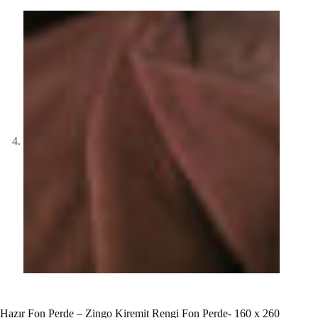
Hazır Fon Perde – Zingo Kiremit Rengi Fon Perde- 160 x 260