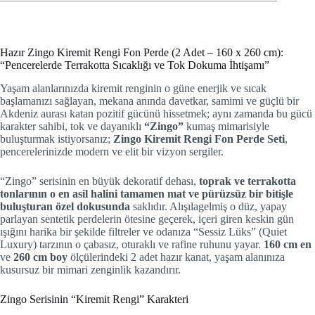
Hazır Zingo Kiremit Rengi Fon Perde (2 Adet – 160 x 260 cm):
“Pencerelerde Terrakotta Sıcaklığı ve Tok Dokuma İhtişamı”
Yaşam alanlarınızda kiremit renginin o güne enerjik ve sıcak
başlamanızı sağlayan, mekana anında davetkar, samimi ve güçlü bir
Akdeniz aurası katan pozitif gücünü hissetmek; aynı zamanda bu gücü
karakter sahibi, tok ve dayanıklı
“Zingo”
kumaş mimarisiyle
buluşturmak istiyorsanız;
Zingo Kiremit Rengi Fon Perde Seti
,
pencerelerinizde modern ve elit bir vizyon sergiler.
“Zingo” serisinin en büyük dekoratif dehası,
toprak ve terrakotta
tonlarının o en asil halini tamamen mat ve pürüzsüz bir bitişle
buluşturan özel dokusunda
saklıdır. Alışılagelmiş o düz, yapay
parlayan sentetik perdelerin ötesine geçerek, içeri giren keskin gün
ışığını harika bir şekilde filtreler ve odanıza “Sessiz Lüks” (Quiet
Luxury) tarzının o çabasız, oturaklı ve rafine ruhunu yayar.
160 cm en
ve
260 cm boy
ölçülerindeki 2 adet hazır kanat, yaşam alanınıza
kusursuz bir mimari zenginlik kazandırır.
Zingo Serisinin “Kiremit Rengi” Karakteri