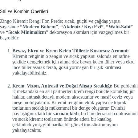
Stil ve Kombin Önerileri
Zingo Kiremit Rengi Fon Perde; sıcak, güçlü ve çağdaş yapısı
sayesinde
“Modern Bohem”
,
“Akdeniz / Kıyı Evi”
,
“Wabi-Sabi”
ve
“Sıcak Minimalizm”
dekorasyon akımları için vazgeçilmez bir
başroldür:
Beyaz, Ekru ve Krem Keten Tüllerle Kusursuz Armoni:
Kiremit renginin o zengin ve sıcak yapısını salonda en rafine
şekilde dengelemek için altına düz beyaz keten tüller veya ekru
ince tüller asarak ferah, gözü yormayan bir ışık kırılması
yakalayabilirsiniz.
Krem, Vizon, Antrasit ve Doğal Ahşap Sıcaklığı:
Bu perdenin
iç mekandaki en asil partnerleri krem rengi boucle koltuklar, jüt
halılar, antrasit detaylı modern aksesuarlar ve masif ceviz veya
meşe mobilyalardır. Kiremit renginin etnik yapısı ile toprak
tonlarının sıcaklığı mükemmel bir denge oluşturur. Evinizi
paylaştığınız tatlı bir
sarman kedi
, bu ham terrakotta dokusunun
ve sıcak kiremit tonlarının önünde adeta bir katalog
çekimindeymiş gibi harika bir görsel ton-sür-ton uyum
yakalayacaktır.