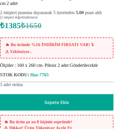
cm 2 adet
2
müşteri puanına dayanarak 5 üzerinden
5.00
puan aldı
(
2
müşteri değerlendirmesi)
₺
1385
₺
1650
Orijinal
Şu
fiyat:
andaki
fiyat:
₺1650.
₺1385.
↴
🔥 Bu üründe %16 İNDİRİM FIRSATI VAR!
⚠️
Yükleniyor...
Ölçüler : 160 x 260 cm- Pilesiz 2 adet Gönderilecektir
STOK KODU:
Haz-7765
1 adet stokta
Sepete Ekle
🔥 Bu ürün şu an 8 kişinin sepetinde!
⚠️ Dikkat! Ürün Tükeniyor Acele Et.