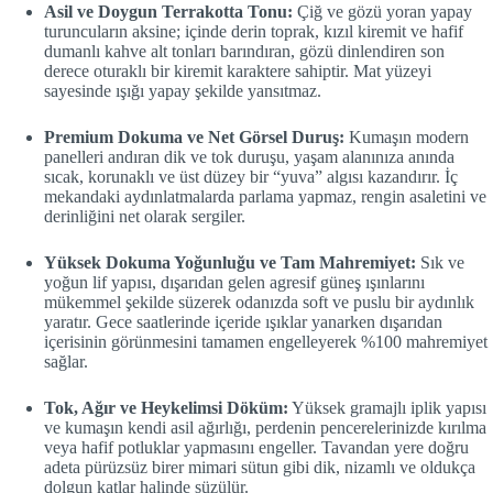
Asil ve Doygun Terrakotta Tonu:
Çiğ ve gözü yoran yapay
turuncuların aksine; içinde derin toprak, kızıl kiremit ve hafif
dumanlı kahve alt tonları barındıran, gözü dinlendiren son
derece oturaklı bir kiremit karaktere sahiptir. Mat yüzeyi
sayesinde ışığı yapay şekilde yansıtmaz.
Premium Dokuma ve Net Görsel Duruş:
Kumaşın modern
panelleri andıran dik ve tok duruşu, yaşam alanınıza anında
sıcak, korunaklı ve üst düzey bir “yuva” algısı kazandırır. İç
mekandaki aydınlatmalarda parlama yapmaz, rengin asaletini ve
derinliğini net olarak sergiler.
Yüksek Dokuma Yoğunluğu ve Tam Mahremiyet:
Sık ve
yoğun lif yapısı, dışarıdan gelen agresif güneş ışınlarını
mükemmel şekilde süzerek odanızda soft ve puslu bir aydınlık
yaratır. Gece saatlerinde içeride ışıklar yanarken dışarıdan
içerisinin görünmesini tamamen engelleyerek %100 mahremiyet
sağlar.
Tok, Ağır ve Heykelimsi Döküm:
Yüksek gramajlı iplik yapısı
ve kumaşın kendi asil ağırlığı, perdenin pencerelerinizde kırılma
veya hafif potluklar yapmasını engeller. Tavandan yere doğru
adeta pürüzsüz birer mimari sütun gibi dik, nizamlı ve oldukça
dolgun katlar halinde süzülür.