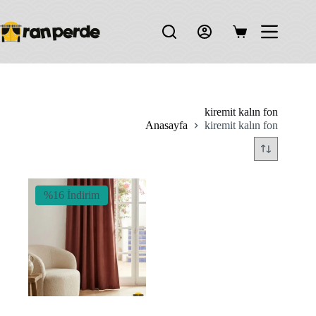
Skip
to
content
Shopping
cart
kiremit kalın fon
Anasayfa
kiremit kalın fon
%16 İndirim