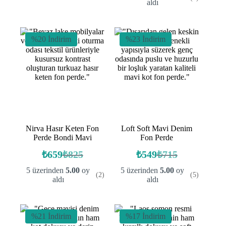
₺659.
₺1430.
aldı
₺879.
%20 İndirim
%23 İndirim
Nirva Hasır Keten Fon
Loft Soft Mavi Denim
Perde Bondi Mavi
Fon Perde
₺
659
₺
825
₺
549
₺
715
Orijinal
Şu
Orijinal
Şu
fiyat:
andaki
fiyat:
andaki
5 üzerinden
5.00
oy
5 üzerinden
5.00
oy
(2)
(5)
fiyat:
fiyat:
₺825.
₺715.
aldı
aldı
₺659.
₺549.
%21 İndirim
%17 İndirim