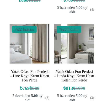
₺
868
₺
1210
₺
769
₺
1099
Orijinal
Şu
Orijinal
Şu
fiyat:
andaki
fiyat:
andaki
5 üzerinden
5.00
oy
(4)
fiyat:
fiyat:
₺1210.
₺1099.
aldı
₺868.
₺769.
%22 İndirim
%26 İndirim
Yatak Odası Fon Perdesi
Yatak Odası Fon Perdesi
– Line Koyu Krem Keten
– Linda Koyu Krem Hasır
Fon Perde
Keten Fon Perde
₺
769
₺
989
₺
813
₺
1099
Orijinal
Şu
Orijinal
Şu
fiyat:
andaki
fiyat:
andaki
5 üzerinden
5.00
oy
5 üzerinden
5.00
oy
(3)
(3)
fiyat:
fiyat:
₺989.
₺1099.
aldı
aldı
₺769.
₺813.