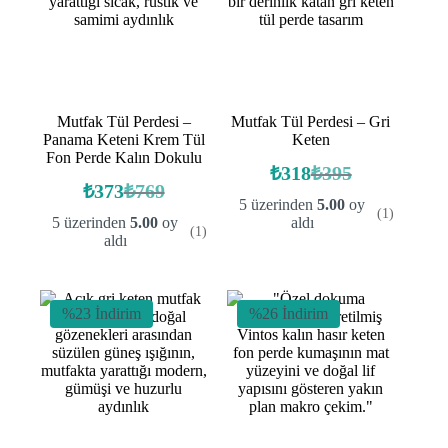
Mutfak Tül Perdesi –
Mutfak Tül Perdesi – Gri
Panama Keteni Krem Tül
Keten
Fon Perde Kalın Dokulu
₺
318
₺
395
Orijinal
Şu
₺
373
₺
769
Orijinal
Şu
fiyat:
andaki
5 üzerinden
5.00
oy
(1)
fiyat:
andaki
fiyat:
₺395.
5 üzerinden
5.00
oy
aldı
(1)
fiyat:
₺769.
₺318.
aldı
₺373.
%23 İndirim
%26 İndirim