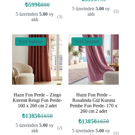
Orijinal
Şu
₺
599
₺
800
Orijinal
Şu
fiyat:
andaki
5 üzerinden
5.00
oy
(5)
fiyat:
andaki
fiyat:
₺750.
5 üzerinden
5.00
oy
aldı
(3)
fiyat:
₺800.
₺599.
aldı
₺599.
%16 İndirim
%16 İndirim
Hazır Fon Perde – Zingo
Hazır Fon Perde –
Kiremit Rengi Fon Perde-
Rosalinda Gül Kurusu
160 x 260 cm 2 adet
Pembe Fon Perde- 170 x
260 cm 2 adet
₺
1385
₺
1650
Orijinal
Şu
₺
1385
₺
1650
fiyat:
andaki
Orijinal
Şu
5 üzerinden
5.00
oy
(2)
fiyat:
fiyat:
andaki
₺1650.
aldı
5 üzerinden
5.00
oy
(1)
fiyat:
₺1385.
₺1650.