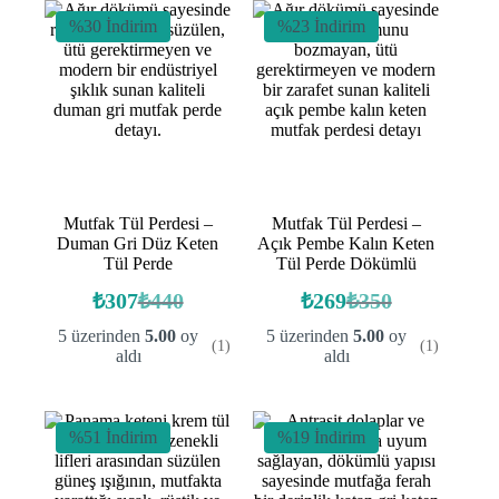
%30 İndirim
%23 İndirim
Mutfak Tül Perdesi –
Mutfak Tül Perdesi –
Duman Gri Düz Keten
Açık Pembe Kalın Keten
Tül Perde
Tül Perde Dökümlü
₺
307
₺
440
₺
269
₺
350
Orijinal
Şu
Orijinal
Şu
fiyat:
andaki
fiyat:
andaki
5 üzerinden
5.00
oy
5 üzerinden
5.00
oy
(1)
(1)
fiyat:
fiyat:
₺440.
₺350.
aldı
aldı
₺307.
₺269.
%51 İndirim
%19 İndirim