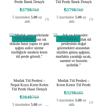
Perde İlmek Detaylı
Tül Perde İlmek Detaylı
₺
379
₺
769
₺
379
₺
769
Orijinal
Şu
Orijinal
Şu
fiyat:
andaki
fiyat:
andaki
5 üzerinden
5.00
oy
5 üzerinden
5.00
oy
(3)
(3)
fiyat:
fiyat:
₺769.
₺769.
aldı
aldı
₺379.
₺379.
%50 İndirim
%17 İndirim
Mutfak Tül Perdesi –
Mutfak Tül Perdesi –
Nepal Koyu Krem Keten
Krem Keten Tül Perde
Tül Perde Hasır Detaylı
₺
319
₺
385
Orijinal
Şu
₺
384
₺
769
Orijinal
Şu
fiyat:
andaki
5 üzerinden
5.00
oy
(2)
fiyat:
andaki
fiyat:
₺385.
5 üzerinden
5.00
oy
aldı