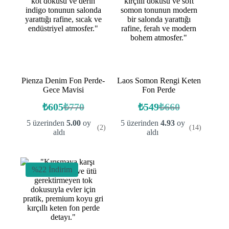
Pienza Denim Fon Perde-
Laos Somon Rengi Keten
Gece Mavisi
Fon Perde
₺
605
₺
770
₺
549
₺
660
Orijinal
Şu
Orijinal
Şu
fiyat:
andaki
fiyat:
andaki
5 üzerinden
5.00
oy
5 üzerinden
4.93
oy
(2)
(14)
fiyat:
fiyat:
₺770.
₺660.
aldı
aldı
₺605.
₺549.
%22 İndirim