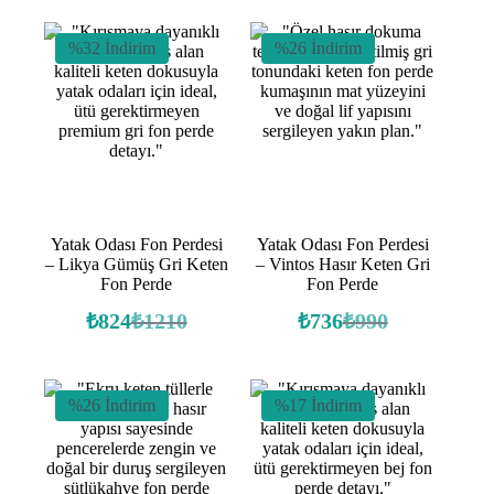
%32 İndirim
%26 İndirim
Yatak Odası Fon Perdesi
Yatak Odası Fon Perdesi
– Likya Gümüş Gri Keten
– Vintos Hasır Keten Gri
Fon Perde
Fon Perde
₺
824
₺
1210
₺
736
₺
990
Orijinal
Şu
Orijinal
Şu
fiyat:
andaki
fiyat:
andaki
fiyat:
fiyat:
₺1210.
₺990.
₺824.
₺736.
%26 İndirim
%17 İndirim