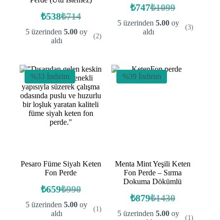
₺
747
₺
1099
Orijinal
Şu
₺
538
₺
714
Orijinal
Şu
fiyat:
andaki
5 üzerinden
5.00
oy
(3)
fiyat:
andaki
fiyat:
₺1099.
5 üzerinden
5.00
oy
aldı
(2)
fiyat:
₺714.
₺747.
aldı
₺538.
%33 İndirim
%39 İndirim
Pesaro Füme Siyah Keten
Menta Mint Yeşili Keten
Fon Perde
Fon Perde – Sırma
Dokuma Dökümlü
₺
659
₺
990
Orijinal
Şu
₺
879
₺
1430
fiyat:
andaki
Orijinal
Şu
5 üzerinden
5.00
oy
(1)
fiyat:
fiyat:
andaki
₺990.
aldı
5 üzerinden
5.00
oy
(1)
fiyat: