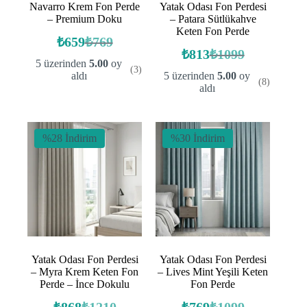
Navarro Krem Fon Perde
Yatak Odası Fon Perdesi
– Premium Doku
– Patara Sütlükahve
Keten Fon Perde
₺
659
₺
769
Orijinal
Şu
₺
813
₺
1099
fiyat:
andaki
Orijinal
Şu
5 üzerinden
5.00
oy
(3)
fiyat:
fiyat:
andaki
₺769.
aldı
5 üzerinden
5.00
oy
(8)
fiyat:
₺659.
₺1099.
aldı
₺813.
%28 İndirim
%30 İndirim
Yatak Odası Fon Perdesi
Yatak Odası Fon Perdesi
– Myra Krem Keten Fon
– Lives Mint Yeşili Keten
Perde – İnce Dokulu
Fon Perde