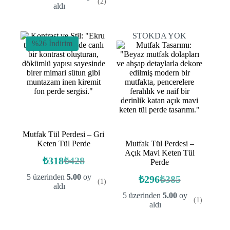
(2)
fiyat:
₺769.
₺319.
aldı
₺384.
STOKDA YOK
%26 İndirim
Mutfak Tül Perdesi – Gri
Keten Tül Perde
Mutfak Tül Perdesi –
Açık Mavi Keten Tül
₺
318
₺
428
Perde
Orijinal
Şu
fiyat:
andaki
5 üzerinden
5.00
oy
₺
296
₺
385
(1)
fiyat:
Orijinal
Şu
₺428.
aldı
fiyat:
andaki
₺318.
5 üzerinden
5.00
oy
(1)
fiyat:
₺385.
aldı
₺296.