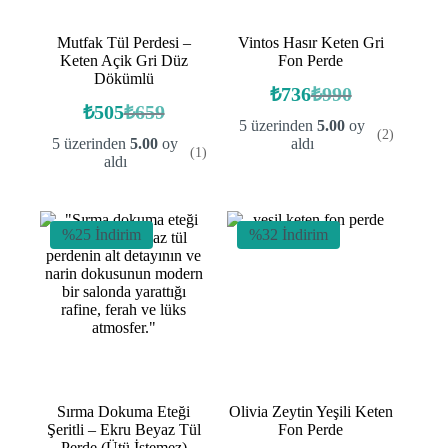
Mutfak Tül Perdesi –
Vintos Hasır Keten Gri
Keten Açik Gri Düz
Fon Perde
Dökümlü
₺
736
₺
990
Orijinal
Şu
₺
505
₺
659
Orijinal
Şu
fiyat:
andaki
5 üzerinden
5.00
oy
(2)
fiyat:
andaki
fiyat:
₺990.
5 üzerinden
5.00
oy
aldı
(1)
fiyat:
₺659.
₺736.
aldı
₺505.
%25 İndirim
%32 İndirim
Sırma Dokuma Eteği
Olivia Zeytin Yeşili Keten
Şeritli – Ekru Beyaz Tül
Fon Perde
Perde (Ütü İstemez)