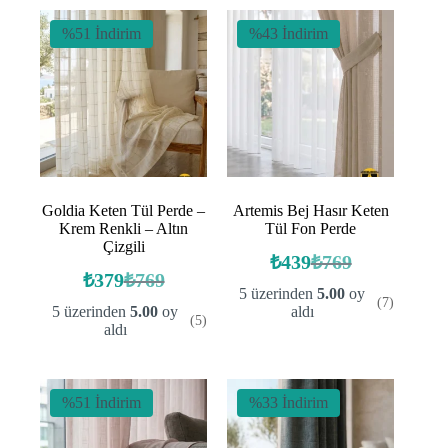
%51 İndirim
%43 İndirim
Goldia Keten Tül Perde –
Artemis Bej Hasır Keten
Krem Renkli – Altın
Tül Fon Perde
Çizgili
₺
439
₺
769
Orijinal
Şu
₺
379
₺
769
Orijinal
Şu
fiyat:
andaki
5 üzerinden
5.00
oy
(7)
fiyat:
andaki
fiyat:
₺769.
5 üzerinden
5.00
oy
aldı
(5)
fiyat:
₺769.
₺439.
aldı
₺379.
%51 İndirim
%33 İndirim