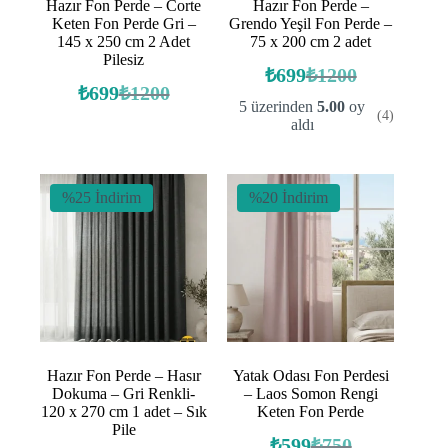
Hazır Fon Perde – Corte
Hazır Fon Perde –
Keten Fon Perde Gri –
Grendo Yeşil Fon Perde –
145 x 250 cm 2 Adet
75 x 200 cm 2 adet
Pilesiz
₺
699
₺
1200
Orijinal
Şu
₺
699
₺
1200
Orijinal
Şu
fiyat:
andaki
5 üzerinden
5.00
oy
(4)
fiyat:
andaki
fiyat:
₺1200.
aldı
fiyat:
₺1200.
₺699.
₺699.
%25 İndirim
%20 İndirim
Hazır Fon Perde – Hasır
Yatak Odası Fon Perdesi
Dokuma – Gri Renkli-
– Laos Somon Rengi
120 x 270 cm 1 adet – Sık
Keten Fon Perde
Pile
₺
599
₺
750