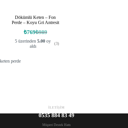
Dökümlü Keten – Fon
Perde – Koyu Gri Antresit
₺
769
₺
989
Orijinal
Şu
fiyat:
andaki
5 üzerinden
5.00
oy
(3)
fiyat:
₺989.
aldı
₺769.
keten perde
İLETİŞİM
0535 884 83 49
Müşteri Destek Hattı