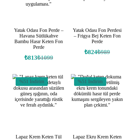
Yatak Odası Fon Perde –
Yatak Odası Fon Perdesi
Havana Sütlükahve
– Frigya Bej Keten Fon
Bambu Hasır Keten Fon
Perde
Perde
₺
824
₺
989
Orijinal
Şu
₺
813
₺
1099
Orijinal
Şu
fiyat:
andaki
fiyat:
andaki
fiyat:
₺989.
fiyat:
₺1099.
₺824.
₺813.
%51 İndirim
%51 İndirim
Lapaz Krem Keten Tül
Lapaz Ekru Krem Keten