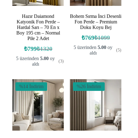
Hazır Daiamond
Bohem Sırma İnci Desenli
Katyonik Fon Perde –
Fon Perde – Premium
Hardal Sarı – 70 En x
Doku Koyu Bej
Boy 195 cm – Normal
₺
769
₺
1099
Pile 2 Adet
Orijinal
Şu
fiyat:
andaki
5 üzerinden
5.00
oy
₺
799
₺
1320
(5)
Orijinal
Şu
fiyat:
₺1099.
aldı
fiyat:
andaki
₺769.
5 üzerinden
5.00
oy
(3)
fiyat:
₺1320.
aldı
₺799.
%14 İndirim
%26 İndirim