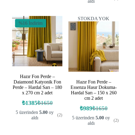
aldı
₺1385.
STOKDA YOK
%16 İndirim
Hazır Fon Perde –
Daiamond Katyonik Fon
Hazır Fon Perde –
Perde – Hardal Sarı – 180
Essenza Hasır Dokuma-
x 270 cm 2 adet
Hardal Sarı – 150 x 260
cm 2 adet
₺
1385
₺
1650
Orijinal
Şu
₺
989
₺
1650
fiyat:
andaki
Orijinal
Şu
5 üzerinden
5.00
oy
(2)
fiyat:
fiyat:
andaki
₺1650.
aldı
5 üzerinden
5.00
oy
(2)
fiyat:
₺1385.
₺1650.
aldı
₺989.