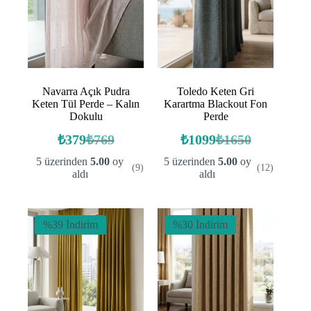
Navarra Açık Pudra
Toledo Keten Gri
Keten Tül Perde – Kalın
Karartma Blackout Fon
Dokulu
Perde
₺
379
₺
769
₺
1099
₺
1650
Orijinal
Şu
Orijinal
Şu
fiyat:
andaki
fiyat:
andaki
5 üzerinden
5.00
oy
5 üzerinden
5.00
oy
(9)
(12)
fiyat:
fiyat:
₺769.
₺1650.
aldı
aldı
₺379.
₺1099.
%39 İndirim
%30 İndirim