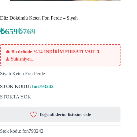
Düz Dökümlü Keten Fon Perde – Si̇yah
₺
659
₺
769
Orijinal
Şu
fiyat:
andaki
fiyat:
₺769.
₺659.
↴
🔥 Bu üründe %14 İNDİRİM FIRSATI VAR!
⚠️
Yükleniyor...
Siyah Keten Fon Perde
STOK KODU:
fon793242
STOKTA YOK
Beğendiklerim listesine ekle
Stok kodu:
fon793242