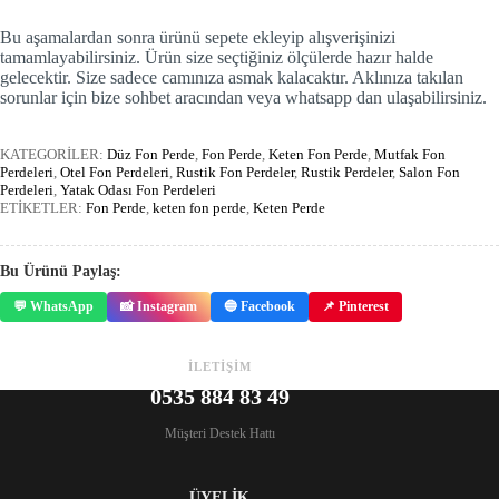
Bu aşamalardan sonra ürünü sepete ekleyip alışverişinizi
tamamlayabilirsiniz. Ürün size seçtiğiniz ölçülerde hazır halde
gelecektir. Size sadece camınıza asmak kalacaktır. Aklınıza takılan
sorunlar için bize sohbet aracından veya whatsapp dan ulaşabilirsiniz.
KATEGORİLER:
Düz Fon Perde
,
Fon Perde
,
Keten Fon Perde
,
Mutfak Fon
Perdeleri
,
Otel Fon Perdeleri
,
Rustik Fon Perdeler
,
Rustik Perdeler
,
Salon Fon
Perdeleri
,
Yatak Odası Fon Perdeleri
ETİKETLER:
Fon Perde
,
keten fon perde
,
Keten Perde
Bu Ürünü Paylaş:
💬 WhatsApp
📸 Instagram
🔵 Facebook
📌 Pinterest
İLETİŞİM
0535 884 83 49
Müşteri Destek Hattı
ÜYELİK