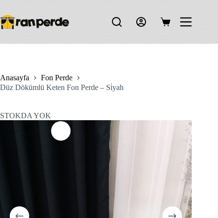
Skip
to
content
Shopping
cart
Anasayfa
Fon Perde
Düz Dökümlü Keten Fon Perde – Si̇yah
STOKDA YOK