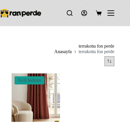
Skip
to
content
Shopping
cart
terrakotta fon perde
Anasayfa
terrakotta fon perde
%16 İndirim