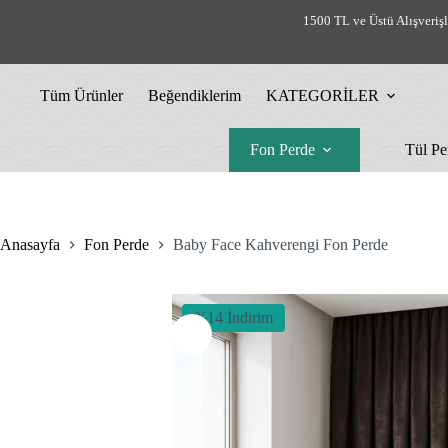
Skip
1500 TL ve Üstü Alışveriş
to
content
Tüm Ürünler
Beğendiklerim
KATEGORİLER
Fon Perde
Tül Pe
Anasayfa
Fon Perde
Baby Face Kahverengi Fon Perde
%14 İndirim