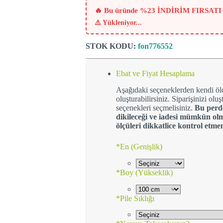
₺505.
🔥 Bu üründe %23 İNDİRİM FIRSATI
⚠️
Yükleniyor...
STOK KODU:
fon776552
Ebat ve Fiyat Hesaplama
Aşağıdaki seçeneklerden kendi öl
oluşturabilirsiniz. Siparişinizi ol
seçenekleri seçmelisiniz.
Bu perde
dikileceği ve iadesi mümkün olm
ölçüleri dikkatlice kontrol etme
*
En (Genişlik)
*
Boy (Yükseklik)
*
Pile Sıklığı