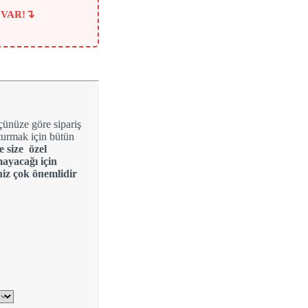
↴
 VAR!
çünüze göre sipariş
uşturmak için bütün
 size özel
ayacağı için
niz çok önemlidir