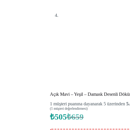
Açık Mavi – Yeşil – Damask Desenli Dökü
1
müşteri puanına dayanarak 5 üzerinden
5
(
1
müşteri değerlendirmesi)
₺
505
₺
659
Orijinal
Şu
fiyat:
andaki
fiyat:
₺659.