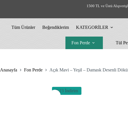
Skip
1500 TL ve Üstü Alışveriş
to
content
Tüm Ürünler
Beğendiklerim
KATEGORİLER
Fon Perde
Tül Pe
Anasayfa
Fon Perde
Açık Mavi – Yeşil – Damask Desenli Dök
%23 İndirim