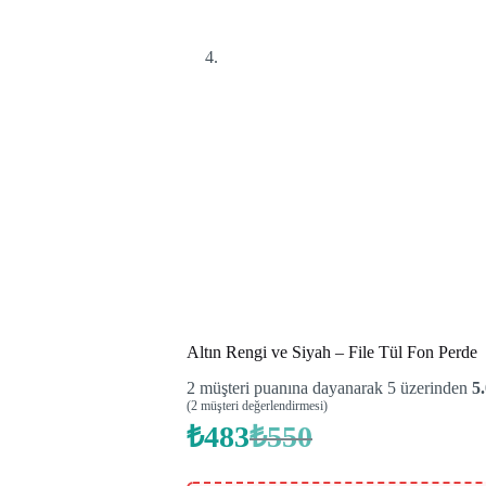
Altın Rengi ve Siyah – File Tül Fon Perde
2
müşteri puanına dayanarak 5 üzerinden
5
(
2
müşteri değerlendirmesi)
₺
483
₺
550
Orijinal
Şu
fiyat:
andaki
fiyat:
₺550.