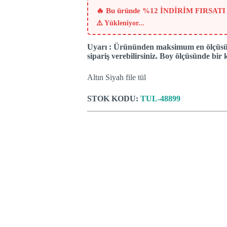
₺483.
🔥 Bu üründe %12 İNDİRİM FIRSATI
⚠️
Yükleniyor...
Uyarı : Ürününden maksimum en ölçüsü o
sipariş verebilirsiniz. Boy ölçüsünde bir k
Altın Siyah file tül
STOK KODU:
TUL-48899