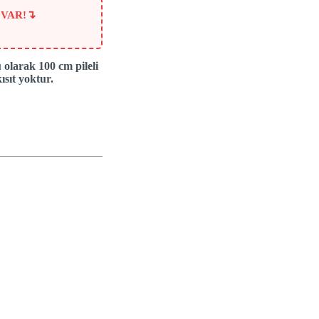
↴
 VAR!
larak 100 cm pileli
ısıt yoktur.