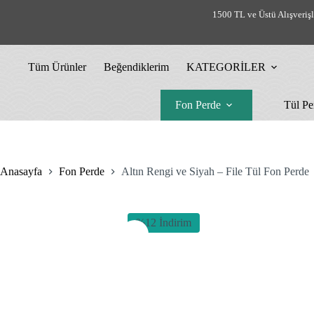
Skip
1500 TL ve Üstü Alışveriş
to
content
Tüm Ürünler
Beğendiklerim
KATEGORİLER
Fon Perde
Tül Pe
Anasayfa
Fon Perde
Altın Rengi ve Siyah – File Tül Fon Perde
%12 İndirim