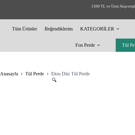
Skip
1500 TL ve Üstü Alışveriş
%21 İndirim
%7 İndirim
%18 İndirim
%10 İndirim
%10 İndirim
to
content
Tüm Ürünler
Beğendiklerim
KATEGORİLER
Fon Perde
Tül Pe
Anasayfa
Tül Perde
Ekru Düz Tül Perde
🔍