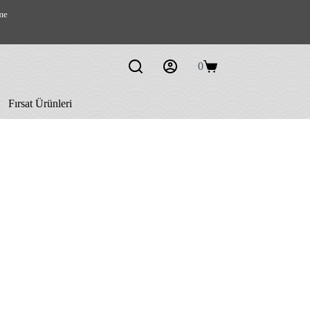
me
0
Shopping
cart
Fırsat Ürünleri