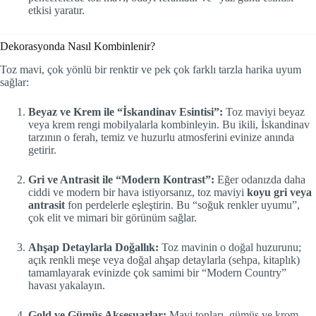
etkisi yaratır.
Dekorasyonda Nasıl Kombinlenir?
Toz mavi, çok yönlü bir renktir ve pek çok farklı tarzla harika uyum
sağlar:
Beyaz ve Krem ile “İskandinav Esintisi”:
Toz maviyi beyaz
veya krem rengi mobilyalarla kombinleyin. Bu ikili, İskandinav
tarzının o ferah, temiz ve huzurlu atmosferini evinize anında
getirir.
Gri ve Antrasit ile “Modern Kontrast”:
Eğer odanızda daha
ciddi ve modern bir hava istiyorsanız, toz maviyi
koyu gri veya
antrasit
fon perdelerle eşleştirin. Bu “soğuk renkler uyumu”,
çok elit ve mimari bir görünüm sağlar.
Ahşap Detaylarla Doğallık:
Toz mavinin o doğal huzurunu;
açık renkli meşe veya doğal ahşap detaylarla (sehpa, kitaplık)
tamamlayarak evinizde çok samimi bir “Modern Country”
havası yakalayın.
Gold ve Gümüş Aksesuarlar:
Mavi tonları, gümüş ve krom