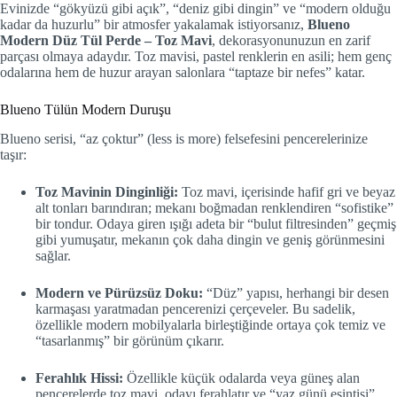
Evinizde “gökyüzü gibi açık”, “deniz gibi dingin” ve “modern olduğu
kadar da huzurlu” bir atmosfer yakalamak istiyorsanız,
Blueno
Modern Düz Tül Perde – Toz Mavi
, dekorasyonunuzun en zarif
parçası olmaya adaydır. Toz mavisi, pastel renklerin en asili; hem genç
odalarına hem de huzur arayan salonlara “taptaze bir nefes” katar.
Blueno Tülün Modern Duruşu
Blueno serisi, “az çoktur” (less is more) felsefesini pencerelerinize
taşır:
Toz Mavinin Dinginliği:
Toz mavi, içerisinde hafif gri ve beyaz
alt tonları barındıran; mekanı boğmadan renklendiren “sofistike”
bir tondur. Odaya giren ışığı adeta bir “bulut filtresinden” geçmiş
gibi yumuşatır, mekanın çok daha dingin ve geniş görünmesini
sağlar.
Modern ve Pürüzsüz Doku:
“Düz” yapısı, herhangi bir desen
karmaşası yaratmadan pencerenizi çerçeveler. Bu sadelik,
özellikle modern mobilyalarla birleştiğinde ortaya çok temiz ve
“tasarlanmış” bir görünüm çıkarır.
Ferahlık Hissi:
Özellikle küçük odalarda veya güneş alan
pencerelerde toz mavi, odayı ferahlatır ve “yaz günü esintisi”