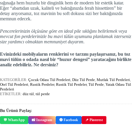
sığınağa hem huzurlu bir dinginlik hem de modern bir estetik katar.
Eğer “abartıdan uzak, kaliteli ve baktığınızda ferah hissettiren” bir
detay arıyorsanız, toz mavinin bu soft dokusu sizi her baktığınızda
memnun edecek.
Pencerelerinizin ölçüsüne göre en ideal pile sıklığını belirlemek veya
mevcut fon perdelerinizle bu mavi tülün uyumunu planlamak isterseniz
size yardımcı olmaktan memnuniyet duyarım.
Evinizdeki mobilyaların renklerini ve tarzını paylaşırsanız, bu toz
mavi tülün o odada nasıl bir “huzur dengesi” yaratacağını birlikte
analiz edebiliriz. Ne dersiniz?
KATEGORİLER:
Çocuk Odası Tül Perdeleri
,
Düz Tül Perde
,
Mutfak Tül Perdeleri
,
Otel Tül Perdeleri
,
Rustik Perdeler
,
Rustik Tül Perdeler
,
Tül Perde
,
Yatak Odası Tül
Perdeleri
ETİKETLER:
düz tül
,
tül perde
Bu Ürünü Paylaş:
💬 WhatsApp
📸 Instagram
🔵 Facebook
📌 Pinterest