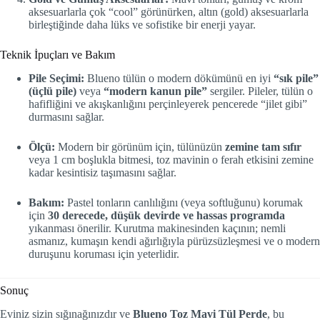
aksesuarlarla çok “cool” görünürken, altın (gold) aksesuarlarla
birleştiğinde daha lüks ve sofistike bir enerji yayar.
Teknik İpuçları ve Bakım
Pile Seçimi:
Blueno tülün o modern dökümünü en iyi
“sık pile”
(üçlü pile)
veya
“modern kanun pile”
sergiler. Pileler, tülün o
hafifliğini ve akışkanlığını perçinleyerek pencerede “jilet gibi”
durmasını sağlar.
Ölçü:
Modern bir görünüm için, tülünüzün
zemine tam sıfır
veya 1 cm boşlukla bitmesi, toz mavinin o ferah etkisini zemine
kadar kesintisiz taşımasını sağlar.
Bakım:
Pastel tonların canlılığını (veya softluğunu) korumak
için
30 derecede, düşük devirde ve hassas programda
yıkanması önerilir. Kurutma makinesinden kaçının; nemli
asmanız, kumaşın kendi ağırlığıyla pürüzsüzleşmesi ve o modern
duruşunu koruması için yeterlidir.
Sonuç
Eviniz sizin sığınağınızdır ve
Blueno Toz Mavi Tül Perde
, bu