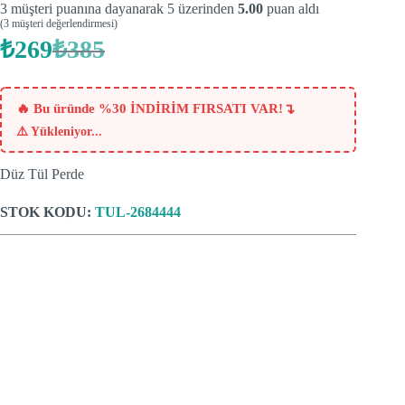
3
müşteri puanına dayanarak 5 üzerinden
5.00
puan aldı
(
3
müşteri değerlendirmesi)
₺
269
₺
385
Orijinal
Şu
fiyat:
andaki
fiyat:
₺385.
₺269.
↴
🔥 Bu üründe %30 İNDİRİM FIRSATI VAR!
⚠️
Yükleniyor...
Düz Tül Perde
STOK KODU:
TUL-2684444