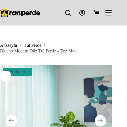
Skip
to
content
Shopping
cart
Anasayfa
Tül Perde
Blueno Modern Düz Tül Perde – Toz Mavi
%30 İndirim