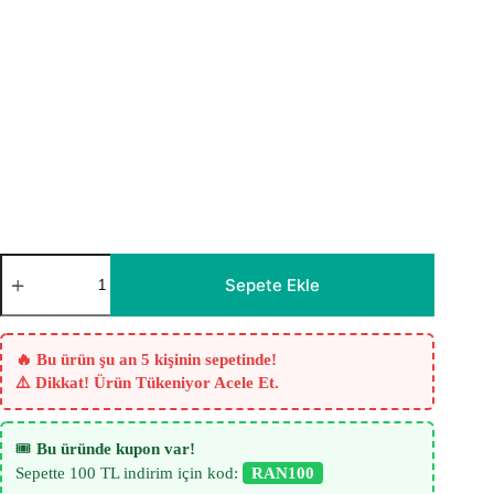
Blueno
Modern
Sepete Ekle
Düz
Tül
Perde
–
🔥 Bu ürün şu an 5 kişinin sepetinde!
Toz
⚠️ Dikkat! Ürün Tükeniyor Acele Et.
Mavi
adet
🎟️
Bu üründe kupon var!
Sepette 100 TL indirim için kod:
RAN100