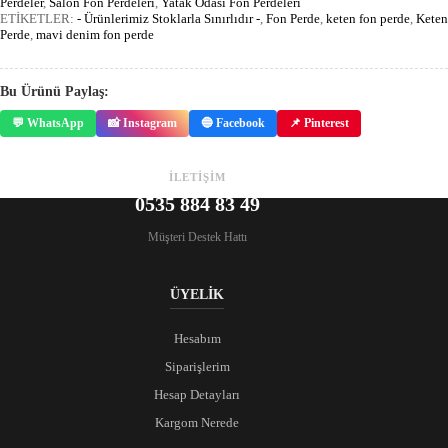
Perdeler
,
Salon Fon Perdeleri
,
Yatak Odası Fon Perdeleri
ETİKETLER:
- Ürünlerimiz Stoklarla Sınırlıdır -
,
Fon Perde
,
keten fon perde
,
Keten
Perde
,
mavi denim fon perde
Bu Ürünü Paylaş:
💬 WhatsApp
📸 Instagram
🔵 Facebook
📌 Pinterest
İLETİŞİM
0535 884 83 49
Müşteri Destek Hattı
ÜYELİK
Hesabım
Siparişlerim
Hesap Detayları
Kargom Nerede