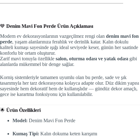
💙
Denim Mavi Fon Perde Ürün Açıklaması
Modern ev dekorasyonlarının vazgeçilmez rengi olan
denim mavi fon
perde
, yaşam alanlarınıza ferahlık ve derinlik katar. Kalın dokulu
kaliteli kumaşı sayesinde ışığı ideal seviyede keser, günün her saatinde
konforlu bir ortam oluşturur.
Zarif mavi tonuyla özellikle
salon, oturma odası ve yatak odası
gibi
alanlarda mükemmel bir denge sağlar.
Korniş sistemleriyle tamamen uyumlu olan bu perde, sade ve şık
tasarımıyla her tarz dekorasyona kolayca adapte olur. Düz dikim yapısı
sayesinde hem dekoratif hem de kullanışlıdır — gündüz dekor amaçlı,
gece ise karartma fonksiyonu için kullanılabilir.
🌟
Ürün Özellikleri
Model:
Denim Mavi Fon Perde
Kumaş Tipi:
Kalın dokuma keten karışımı