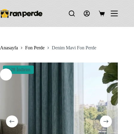
Skip
to
content
Shopping
cart
Anasayfa
Fon Perde
Denim Mavi Fon Perde
%28 İndirim