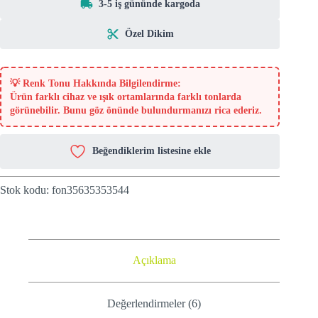
3-5 iş gününde kargoda
Özel Dikim
💡
Renk Tonu Hakkında Bilgilendirme:
Ürün farklı cihaz ve ışık ortamlarında farklı tonlarda
görünebilir. Bunu göz önünde bulundurmanızı rica ederiz.
Beğendiklerim listesine ekle
Stok kodu:
fon35635353544
Açıklama
Değerlendirmeler (6)