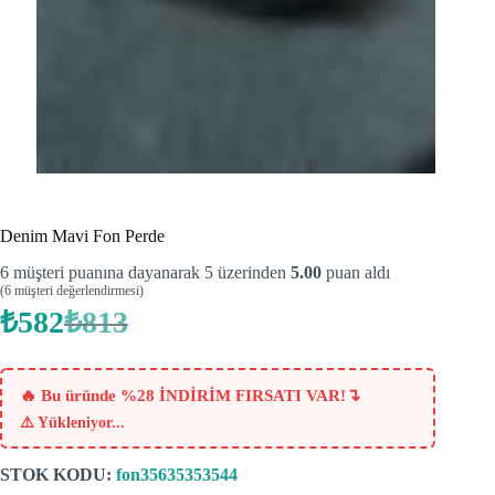
Denim Mavi Fon Perde
6
müşteri puanına dayanarak 5 üzerinden
5.00
puan aldı
(
6
müşteri değerlendirmesi)
₺
582
₺
813
Orijinal
Şu
fiyat:
andaki
fiyat:
₺813.
₺582.
↴
🔥 Bu üründe %28 İNDİRİM FIRSATI VAR!
⚠️
Yükleniyor...
STOK KODU:
fon35635353544