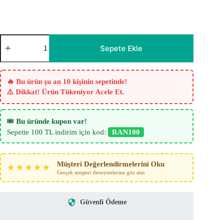
Denim
Mavi
Sepete Ekle
Fon
Perde
adet
🔥 Bu ürün şu an 10 kişinin sepetinde!
⚠️ Dikkat! Ürün Tükeniyor Acele Et.
🎟️
Bu üründe kupon var!
Sepette 100 TL indirim için kod:
RAN100
Müşteri Değerlendirmelerini Oku
★★★★★
Gerçek müşteri deneyimlerine göz atın
Güvenli Ödeme