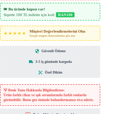
adet
🎟️
Bu üründe kupon var!
Sepette 100 TL indirim için kod:
RAN100
Müşteri Değerlendirmelerini Oku
★★★★★
Gerçek müşteri deneyimlerine göz atın
Güvenli Ödeme
3-5 iş gününde kargoda
Özel Dikim
💡
Renk Tonu Hakkında Bilgilendirme:
Ürün farklı cihaz ve ışık ortamlarında farklı tonlarda
görünebilir. Bunu göz önünde bulundurmanızı rica ederiz.