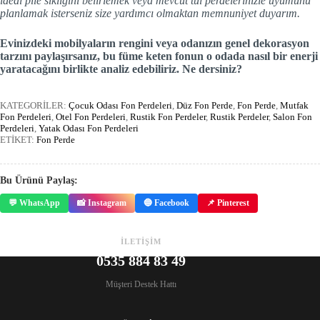
ideal pile sıklığını belirlemek veya mevcut tül perdelerinizle uyumunu
planlamak isterseniz size yardımcı olmaktan memnuniyet duyarım.
Evinizdeki mobilyaların rengini veya odanızın genel dekorasyon
tarzını paylaşırsanız, bu füme keten fonun o odada nasıl bir enerji
yaratacağını birlikte analiz edebiliriz. Ne dersiniz?
KATEGORİLER:
Çocuk Odası Fon Perdeleri
,
Düz Fon Perde
,
Fon Perde
,
Mutfak
Fon Perdeleri
,
Otel Fon Perdeleri
,
Rustik Fon Perdeler
,
Rustik Perdeler
,
Salon Fon
Perdeleri
,
Yatak Odası Fon Perdeleri
ETİKET:
Fon Perde
Bu Ürünü Paylaş:
💬 WhatsApp
📸 Instagram
🔵 Facebook
📌 Pinterest
İLETİŞİM
0535 884 83 49
Müşteri Destek Hattı