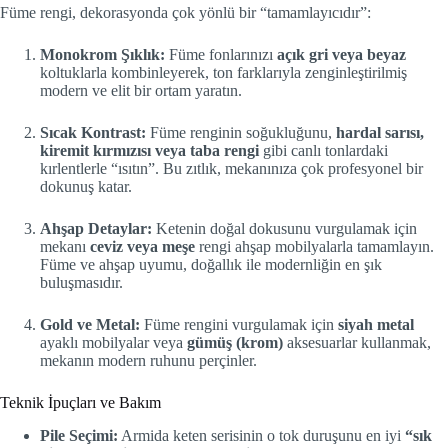
Füme rengi, dekorasyonda çok yönlü bir “tamamlayıcıdır”:
Monokrom Şıklık:
Füme fonlarınızı
açık gri veya beyaz
koltuklarla kombinleyerek, ton farklarıyla zenginleştirilmiş
modern ve elit bir ortam yaratın.
Sıcak Kontrast:
Füme renginin soğukluğunu,
hardal sarısı,
kiremit kırmızısı veya taba rengi
gibi canlı tonlardaki
kırlentlerle “ısıtın”. Bu zıtlık, mekanınıza çok profesyonel bir
dokunuş katar.
Ahşap Detaylar:
Ketenin doğal dokusunu vurgulamak için
mekanı
ceviz veya meşe
rengi ahşap mobilyalarla tamamlayın.
Füme ve ahşap uyumu, doğallık ile modernliğin en şık
buluşmasıdır.
Gold ve Metal:
Füme rengini vurgulamak için
siyah metal
ayaklı mobilyalar veya
gümüş (krom)
aksesuarlar kullanmak,
mekanın modern ruhunu perçinler.
Teknik İpuçları ve Bakım
Pile Seçimi:
Armida keten serisinin o tok duruşunu en iyi
“sık