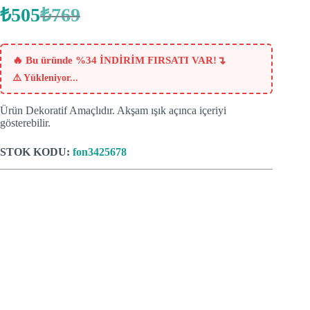
₺
505
₺
769
Orijinal
Şu
fiyat:
andaki
fiyat:
₺769.
₺505.
↴
🔥 Bu üründe %34 İNDİRİM FIRSATI VAR!
⚠️
Yükleniyor...
Ürün Dekoratif Amaçlıdır. Akşam ışık açınca içeriyi
gösterebilir.
STOK KODU:
fon3425678