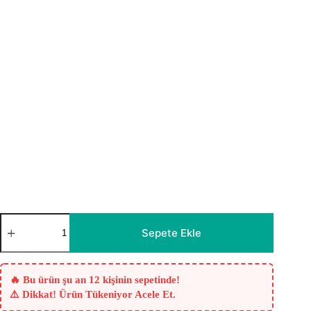
Armida
Düz
Sepete Ekle
Keten
Fon
Perde
–
🔥 Bu ürün şu an 12 kişinin sepetinde!
Füme
⚠️ Dikkat! Ürün Tükeniyor Acele Et.
Rengi