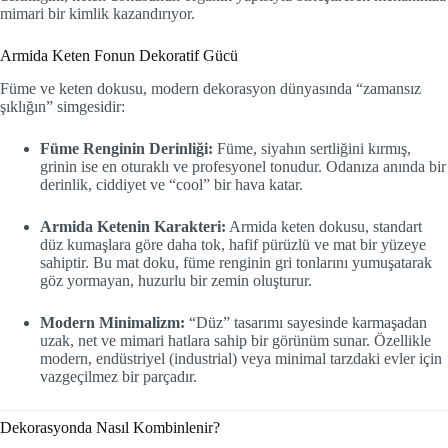
mimari bir kimlik kazandırıyor.
Armida Keten Fonun Dekoratif Gücü
Füme ve keten dokusu, modern dekorasyon dünyasında “zamansız
şıklığın” simgesidir:
Füme Renginin Derinliği:
Füme, siyahın sertliğini kırmış,
grinin ise en oturaklı ve profesyonel tonudur. Odanıza anında bir
derinlik, ciddiyet ve “cool” bir hava katar.
Armida Ketenin Karakteri:
Armida keten dokusu, standart
düz kumaşlara göre daha tok, hafif pürüzlü ve mat bir yüzeye
sahiptir. Bu mat doku, füme renginin gri tonlarını yumuşatarak
göz yormayan, huzurlu bir zemin oluşturur.
Modern Minimalizm:
“Düz” tasarımı sayesinde karmaşadan
uzak, net ve mimari hatlara sahip bir görünüm sunar. Özellikle
modern, endüstriyel (industrial) veya minimal tarzdaki evler için
vazgeçilmez bir parçadır.
Dekorasyonda Nasıl Kombinlenir?