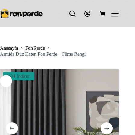
Skip
to
content
Shopping
cart
Anasayfa
Fon Perde
Armida Düz Keten Fon Perde – Füme Rengi
%34 İndirim