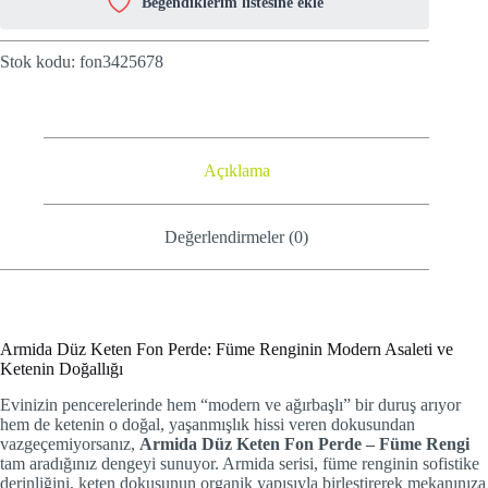
Beğendiklerim listesine ekle
Stok kodu:
fon3425678
Açıklama
Değerlendirmeler (0)
Armida Düz Keten Fon Perde: Füme Renginin Modern Asaleti ve
Ketenin Doğallığı
Evinizin pencerelerinde hem “modern ve ağırbaşlı” bir duruş arıyor
hem de ketenin o doğal, yaşanmışlık hissi veren dokusundan
vazgeçemiyorsanız,
Armida Düz Keten Fon Perde – Füme Rengi
tam aradığınız dengeyi sunuyor. Armida serisi, füme renginin sofistike
derinliğini, keten dokusunun organik yapısıyla birleştirerek mekanınıza