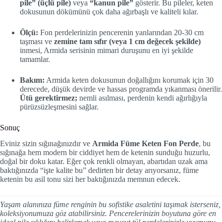
pile” (üçlü pile)
veya
“kanun pile”
gösterir. Bu pileler, keten
dokusunun dökümünü çok daha ağırbaşlı ve kaliteli kılar.
Ölçü:
Fon perdelerinizin pencerenin yanlarından 20-30 cm
taşması ve
zemine tam sıfır (veya 1 cm değecek şekilde)
inmesi, Armida serisinin mimari duruşunu en iyi şekilde
tamamlar.
Bakım:
Armida keten dokusunun doğallığını korumak için 30
derecede, düşük devirde ve hassas programda yıkanması önerilir.
Ütü gerektirmez;
nemli asılması, perdenin kendi ağırlığıyla
pürüzsüzleşmesini sağlar.
Sonuç
Eviniz sizin sığınağınızdır ve
Armida Füme Keten Fon Perde
, bu
sığınağa hem modern bir ciddiyet hem de ketenin sunduğu huzurlu,
doğal bir doku katar. Eğer çok renkli olmayan, abartıdan uzak ama
baktığınızda “işte kalite bu” dedirten bir detay arıyorsanız, füme
ketenin bu asil tonu sizi her baktığınızda memnun edecek.
Yaşam alanınıza füme renginin bu sofistike asaletini taşımak isterseniz,
koleksiyonumuza göz atabilirsiniz. Pencerelerinizin boyutuna göre en