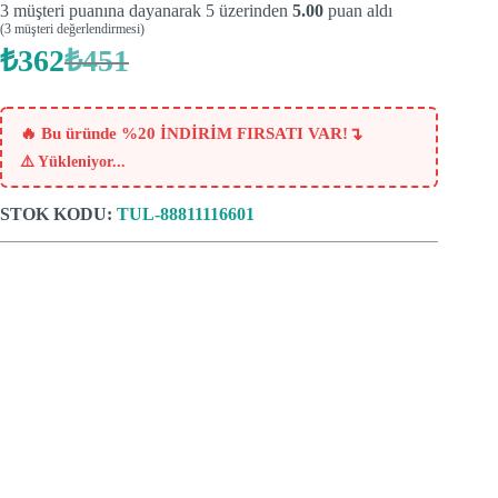
3
müşteri puanına dayanarak 5 üzerinden
5.00
puan aldı
(
3
müşteri değerlendirmesi)
₺
362
₺
451
Orijinal
Şu
fiyat:
andaki
fiyat:
₺451.
₺362.
↴
🔥 Bu üründe %20 İNDİRİM FIRSATI VAR!
⚠️
Yükleniyor...
STOK KODU:
TUL-88811116601