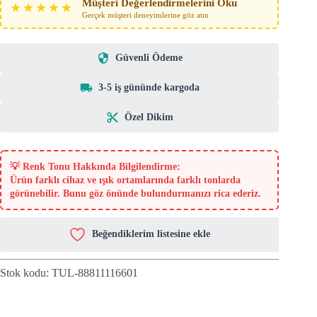
Müşteri Değerlendirmelerini Oku
★★★★★
Gerçek müşteri deneyimlerine göz atın
Güvenli Ödeme
3-5 iş gününde kargoda
Özel Dikim
💡
Renk Tonu Hakkında Bilgilendirme:
Ürün farklı cihaz ve ışık ortamlarında farklı tonlarda
görünebilir. Bunu göz önünde bulundurmanızı rica ederiz.
Beğendiklerim listesine ekle
Stok kodu:
TUL-88811116601