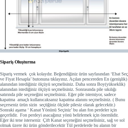
Sipariş Oluşturma
Sipariş vermek çok kolaydır. Beğendiğiniz ürün sayfasından ‘Ebat Seç
ve Fiyat Hesapla’ butonuna tıklayınız. Açılan pencereden En (genişlik)
alanından istediğiniz ölçüyü seçmelisiniz. Daha sonra Boy(yükseklik)
alanından istediğiniz ölçüyü seçmelisiniz. Sonrasında pile sıkılığı
satırında pile seçeneğini seçmelisiniz. Eğer pile istemiyor, sadece
kapatma amaçlı kullanıcaksanız kapatma alanını seçmelisiniz. ( Bunu
seçerseniz ürün sizin seçtiğiniz ölçüde pilesiz olarak gelecektir.)
Sonraki aşama ‘ Kanat Yönünü Seçiniz’ bu alan fon perdeler için
geçerlidir. Fon perdeyi asacağınız yönü belirlemek için önemlidir.
Eğer iki tene isterseniz Çift Kanat seçeneğini seçmelisiniz, sağ ve sol
olmak üzere iki ürün gönderilecektir Tül perdelerde bu alanın bir