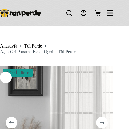
Skip
to
content
Shopping
cart
Anasayfa
Tül Perde
Açık Gri Panama Keteni Şeritli Tül Perde
%20 İndirim