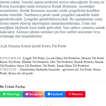
önemi yoktur. Sonraki aşama perdenizi nereye takacağızdır. Korniş ise
Koniş seçeneğini rustik borusuysa Rustik Borusuna seçeneğini
seçmelisiniz. Rustik Borusunu seçenler rustik çengellerini kendileri
temin etmelidir. Tarafımızca perde rustik çengelleri takılabilir halde
gönderilecektir. Çengeller gönderilmeyecektir. Bu aşamalardan sonra
ürünü sepete ekleyip alışverişinizi tamamlayabilirsiniz. Ürün size
seçtiğiniz ölçülerde hazır halde gelecektir. Size sadece camınıza asmak
kalacaktır. Aklınıza takılan sorunlar için bize sohbet aracından veya
whatsapp dan ulaşabilirsiniz.
Açık Panama Keteni Şeritli Keten Tül Perde
KATEGORİLER:
Çizgili Tül Perde
,
Çocuk Odası Tül Perdeleri
,
Desenli Tül Perde
,
Keten Tül Perde
,
Mutfak Tül Perdeleri
,
Otel Tül Perdeleri
,
Rustik Perdeler
,
Rustik
Tül Perdeler
,
Salon Tül Perdeleri
,
Tül Perde
,
Yatak Odası Tül Perdeleri
ETİKETLER:
- Ürünlerimiz Stoklarla Sınırlıdır -
,
gri keten tül
,
Gri Perde
,
Keten
Perde
,
Keten tül
,
tül perde
Bu Ürünü Paylaş:
💬 WhatsApp
📸 Instagram
🔵 Facebook
📌 Pinterest