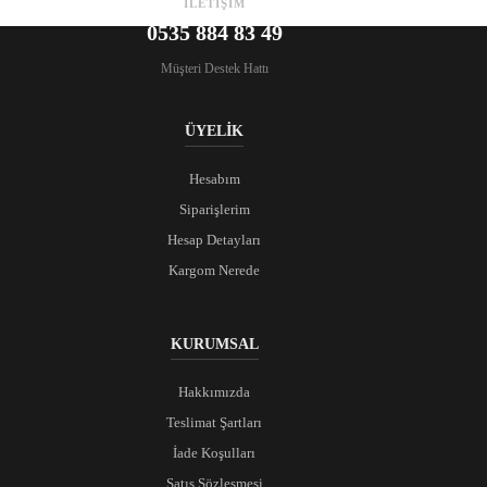
İLETİŞİM
0535 884 83 49
Müşteri Destek Hattı
ÜYELİK
Hesabım
Siparişlerim
Hesap Detayları
Kargom Nerede
KURUMSAL
Hakkımızda
Teslimat Şartları
İade Koşulları
Satış Sözleşmesi