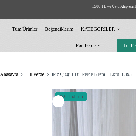
Skip
1500 TL ve Üstü Alışveriş
to
content
Tüm Ürünler
Beğendiklerim
KATEGORİLER
Fon Perde
Tül Pe
Anasayfa
Tül Perde
İkiz Çizgili Tül Perde Krem – Ekru -8393
%25 İndirim