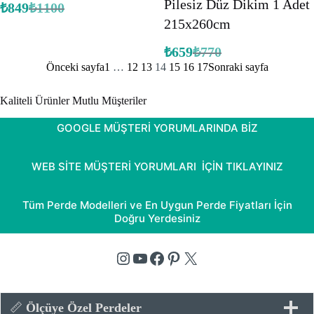
Pilesiz Düz Dikim 1 Adet
₺
849
₺
1100
Orijinal
Şu
215x260cm
fiyat:
andaki
fiyat:
₺1100.
₺849.
₺
659
₺
770
Orijinal
Şu
Önceki sayfa
1
…
12
13
14
15
16
17
Sonraki sayfa
fiyat:
andaki
fiyat:
₺770.
₺659.
Kaliteli Ürünler Mutlu Müşteriler
GOOGLE MÜŞTERİ YORUMLARINDA BİZ
WEB SİTE MÜŞTERİ YORUMLARI İÇİN TIKLAYINIZ
Tüm Perde Modelleri ve En Uygun Perde Fiyatları İçin
Doğru Yerdesiniz
Instagram
YouTube
Facebook
Pinterest
X
📏
Ölçüye Özel Perdeler