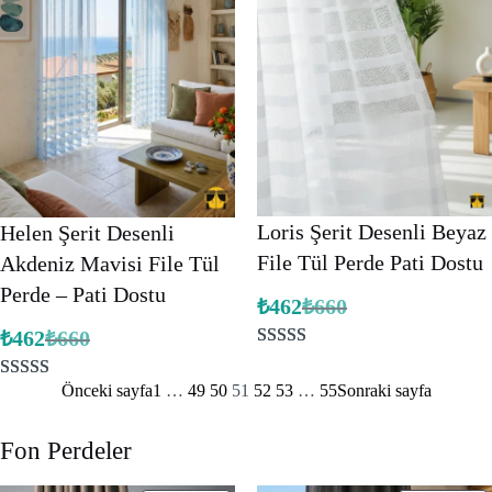
Loris Şerit Desenli Beyaz
Helen Şerit Desenli
File Tül Perde Pati Dostu
Akdeniz Mavisi File Tül
Perde – Pati Dostu
₺
462
₺
660
Orijinal
Şu
fiyat:
andaki
₺
462
₺
660
Orijinal
Şu
fiyat:
₺660.
5
müşteri
fiyat:
andaki
₺462.
fiyat:
₺660.
puanına
Önceki sayfa
1
…
49
50
51
52
53
…
55
Sonraki sayfa
1
müşteri
₺462.
dayanarak 5
puanına
üzerinden
Fon Perdeler
dayanarak 5
5.00
puan
üzerinden