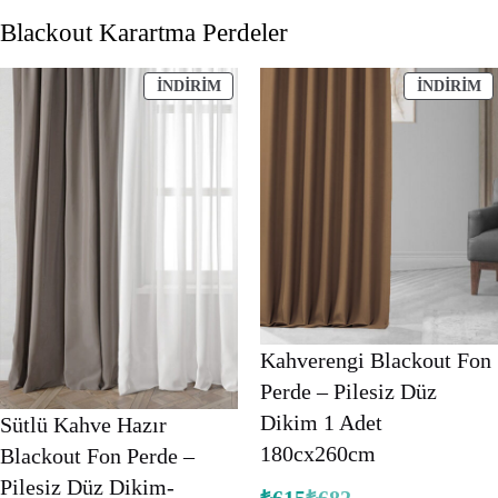
puanına
puanına
Blackout Karartma Perdeler
dayanarak 5
dayanarak 5
üzerinden
üzerinden
5.00
puan
5.00
puan
İNDIRIMDEKI
İ
İNDIRIM
İNDIRIM
ÜRÜN
Ü
aldı
aldı
Kahverengi Blackout Fon
Perde – Pilesiz Düz
Dikim 1 Adet
Sütlü Kahve Hazır
180cx260cm
Blackout Fon Perde –
Pilesiz Düz Dikim-