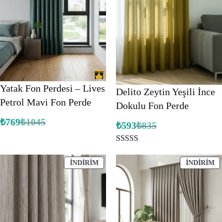
Yatak Fon Perdesi – Lives
Delito Zeytin Yeşili İnce
Petrol Mavi Fon Perde
Dokulu Fon Perde
₺
769
₺
1045
₺
593
₺
835
Orijinal
Şu
Orijinal
Şu
fiyat:
andaki
fiyat:
andaki
fiyat:
₺1045.
fiyat:
₺835.
₺769.
3
müşteri
₺593.
puanına
İNDIRIMDEKI
İ
İNDIRIM
İNDIRIM
ÜRÜN
Ü
dayanarak 5
üzerinden
5.00
puan
aldı