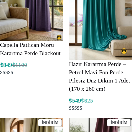
Capella Patlıcan Moru
Karartma Perde Blackout
Hazır Karartma Perde –
₺
849
₺
1100
Orijinal
Şu
fiyat:
andaki
Petrol Mavi Fon Perde –
fiyat:
₺1100.
1
müşteri
Pilesiz Düz Dikim 1 Adet
₺849.
puanına
(170 x 260 cm)
dayanarak 5
₺
549
₺
825
üzerinden
Orijinal
Şu
fiyat:
andaki
5.00
puan
fiyat:
₺825.
2
müşteri
aldı
₺549.
puanına
İNDIRIMDEKI
İ
İNDIRIM
İNDIRIM
ÜRÜN
Ü
dayanarak 5