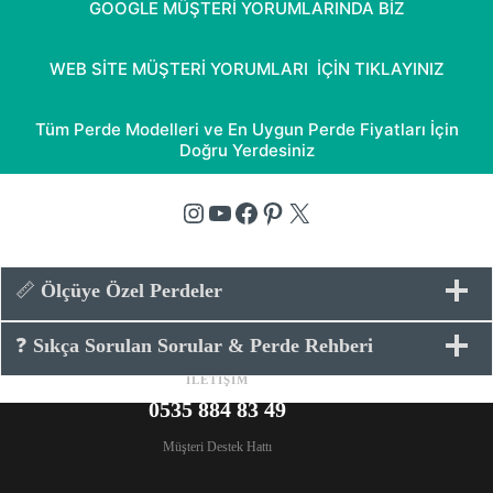
aldı
GOOGLE MÜŞTERİ YORUMLARINDA BİZ
5.00
puan
aldı
WEB SİTE MÜŞTERİ YORUMLARI İÇİN TIKLAYINIZ
Tüm Perde Modelleri ve En Uygun Perde Fiyatları İçin
Doğru Yerdesiniz
Instagram
YouTube
Facebook
Pinterest
X
📏
Ölçüye Özel Perdeler
❓
Sıkça Sorulan Sorular & Perde Rehberi
İLETİŞİM
0535 884 83 49
Müşteri Destek Hattı