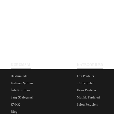
KURUMSAL
KATEGORİLER
Hakkımızda
Fon Perdeler
Teslimat Şartları
Tül Perdeler
İade Koşulları
Hazır Perdeler
Satış Sözleşmesi
Mutfak Perdeleri
KVKK
Salon Perdeleri
Blog