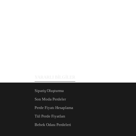
YARARLI BİLGİLER
Sipariş Oluşturma
Son Moda Perdeler
Perde Fiyatı Hesaplama
Tül Perde Fiyatları
Bebek Odası Perdeleri