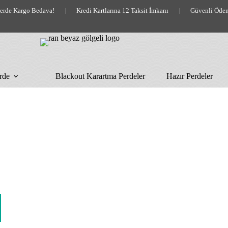
lerde Kargo Bedava!
|
Kredi Kartlarına 12 Taksit İmkanı
|
Güvenli Öde
rde
Blackout Karartma Perdeler
Hazır Perdeler