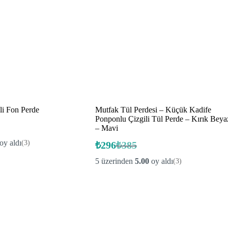
Çizgili Fon Perde
Mutfak Tül Perdesi – Küçük Kadife
Ponponlu Çizgili Tül Perde – Kırık Beya
– Mavi
oy aldı
(3)
₺
296
₺
385
Orijinal
Şu
fiyat:
andaki
5 üzerinden
5.00
oy aldı
(3)
fiyat:
₺385.
₺296.