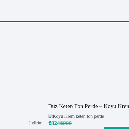
Düz Keten Fon Perde – Koyu Kre
₺
824
₺
990
İndirimdeki
İndirim
Orijinal
Şu
ürün