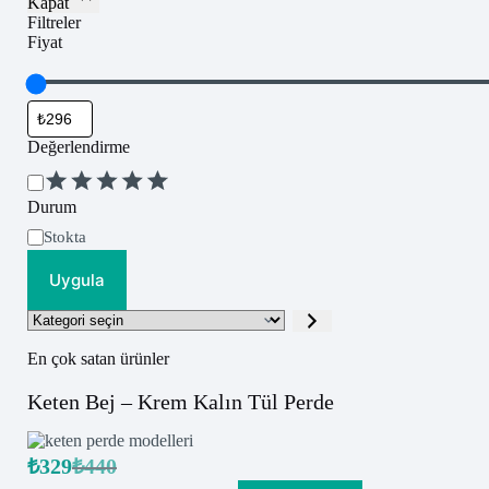
Kapat
Filtreler
Fiyat
Değerlendirme
Değerlendirme
Durum
Uygunluk
Stokta
Uygula
Kategori
seçin
En çok satan ürünler
Keten Bej – Krem Kalın Tül Perde
₺
329
₺
440
Orijinal
Şu