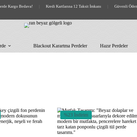
lerde Kargo Bedava!
|
Kredi Kartlarına 12 Taksit İmkanı
|
Güvenli Öde
rde
Blackout Karartma Perdeler
Hazır Perdeler
%23 İndirim