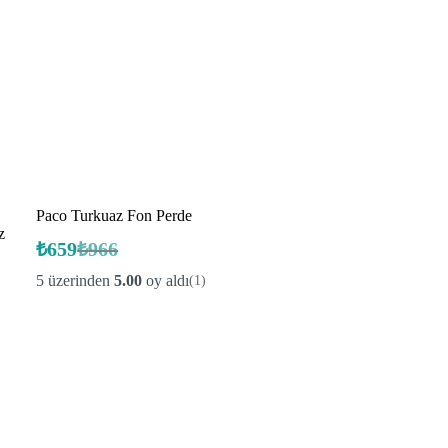
Paco Turkuaz Fon Perde
z
₺
659
₺
966
Orijinal
Şu
fiyat:
andaki
5 üzerinden
5.00
oy aldı
(1)
fiyat:
₺966.
₺659.