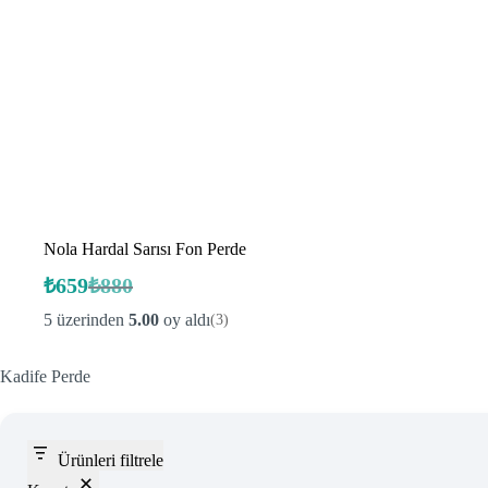
Nola Hardal Sarısı Fon Perde
₺
659
₺
880
Orijinal
Şu
fiyat:
andaki
5 üzerinden
5.00
oy aldı
(3)
fiyat:
₺880.
₺659.
Kadife Perde
Ürünleri filtrele