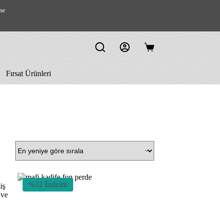
me
Shopping
cart
Fırsat Ürünleri
%32 İndirim