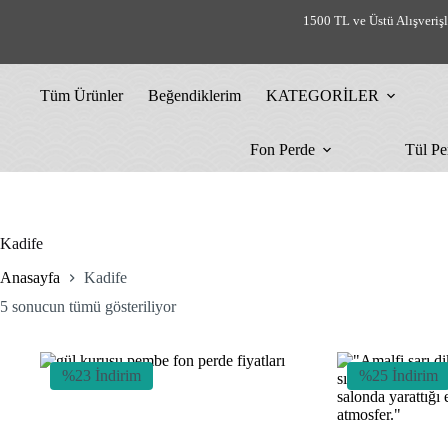
Skip
1500 TL ve Üstü Alışveriş
to
content
Tüm Ürünler
Beğendiklerim
KATEGORİLER
Fon Perde
Tül Pe
Kadife
Anasayfa
Kadife
En
5 sonucun tümü gösteriliyor
yeniye
göre
sıralandı
%23 İndirim
%25 İndirim