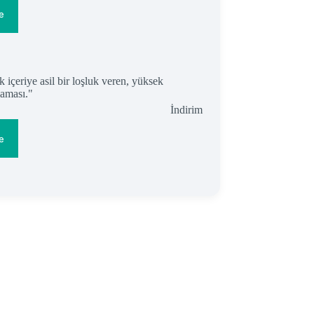
e
İndirimdeki
İndirim
ürün
e