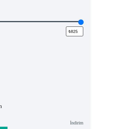
m
İndirimdeki
İndirim
ürün