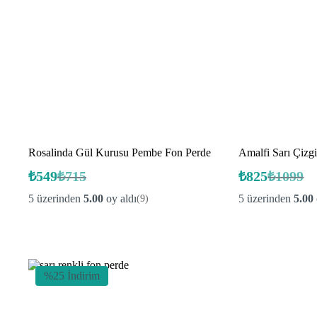
Rosalinda Gül Kurusu Pembe Fon Perde
Amalfi Sarı 
₺
549
₺
715
₺
825
₺
1099
Orijinal
Şu
Orijinal
Şu
fiyat:
andaki
fiyat:
andaki
5 üzerinden
5.00
oy aldı
5 üzerinden
5.00
(9)
fiyat:
fiyat:
₺715.
₺1099.
₺549.
₺825.
%25 İndirim