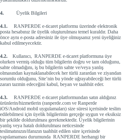
4.
Üyelik Bilgileri
4.1.
RANPERDE e-ticaret platformu üzerinde elektronik
posta hesabınız ile üyelik oluşturulması temel kuraldır. Daha
önce aynı e-posta adresiniz ile üye olmuşsanız yeni üyeliğiniz
kabul edilmeyecektir.
4.2.
Kullanıcı, RANPERDE e-ticaret platformuna üye
olurken vermiş olduğu tüm bilgilerin doğru ve tam olduğunu,
sahte olmadığını, iş bu bilgilerin sahte ve/veya yanlış
olmasından kaynaklanabilecek her türlü zarardan ve ziyandan
sorumlu olduğunu, Site’nin bu yönde uğrayabileceği her türlü
zararı tazmin edeceğini kabul, beyan ve taahhüt eder.
4.3.
RANPERDE e-ticaret platformundan satın aldığınız
ürünlerin/hizmetlerin (ranperde.com ve Ranperde
iOS/Android mobil uygulamaları) size süresi içerisinde teslim
edilebilmesi için üyelik bilgilerinin gerçeğe uygun ve eksiksiz
bir şekilde doldurulması gerekmektedir. Üyelik bilgilerinin
yanlış veya hatalı doldurulması neticesinde
teslimatınızın/ifanızın taahhüt edilen süre içerisinde
yapılamaması durumunda RANPERDE herhangi bir