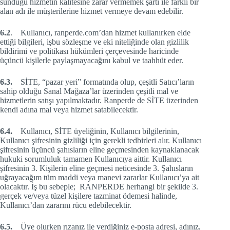
sunduğu hizmetin kalitesine zarar vermemek şartı ile farklı bir
alan adı ile müşterilerine hizmet vermeye devam edebilir.
6.2
. Kullanıcı, ranperde.com’dan hizmet kullanırken elde
ettiği bilgileri, işbu sözleşme ve eki niteliğinde olan gizlilik
bildirimi ve politikası hükümleri çerçevesinde haricinde
üçüncü kişilerle paylaşmayacağını kabul ve taahhüt eder.
6.3.
SİTE, “pazar yeri” formatında olup, çeşitli Satıcı’ların
sahip olduğu Sanal Mağaza’lar üzerinden çeşitli mal ve
hizmetlerin satışı yapılmaktadır. Ranperde de SİTE üzerinden
kendi adına mal veya hizmet satabilecektir.
6.4.
Kullanıcı, SİTE üyeliğinin, Kullanıcı bilgilerinin,
Kullanıcı şifresinin gizliliği için gerekli tedbirleri alır. Kullanıcı
şifresinin üçüncü şahısların eline geçmesinden kaynaklanacak
hukuki sorumluluk tamamen Kullanıcıya aittir. Kullanıcı
şifresinin 3. Kişilerin eline geçmesi neticesinde 3. Şahısların
uğrayacağım tüm maddi veya manevi zararlar Kullanıcı’ya ait
olacaktır. İş bu sebeple; RANPERDE herhangi bir şekilde 3.
gerçek ve/veya tüzel kişilere tazminat ödemesi halinde,
Kullanıcı’dan zararını rücu edebilecektir.
6.5.
Üye olurken rızanız ile verdiğiniz e-posta adresi, adınız,