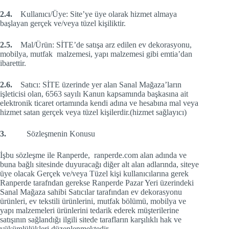
2.4.
Kullanıcı/Üye: Site’ye üye olarak hizmet almaya
başlayan gerçek ve/veya tüzel kişiliktir.
2.5.
Mal/Ürün: SİTE’de satışa arz edilen ev dekorasyonu,
mobilya, mutfak malzemesi, yapı malzemesi gibi emtia’dan
ibarettir.
2.6.
Satıcı: SİTE üzerinde yer alan Sanal Mağaza’ların
işleticisi olan, 6563 sayılı Kanun kapsamında başkasına ait
elektronik ticaret ortamında kendi adına ve hesabına mal veya
hizmet satan gerçek veya tüzel kişilerdir.(hizmet sağlayıcı)
3.
Sözleşmenin Konusu
İşbu sözleşme ile Ranperde, ranperde.com alan adında ve
buna bağlı sitesinde duyuracağı diğer alt alan adlarında, siteye
üye olacak Gerçek ve/veya Tüzel kişi kullanıcılarına gerek
Ranperde tarafndan gerekse Ranperde Pazar Yeri üzerindeki
Sanal Mağaza sahibi Satıcılar tarafından ev dekorasyonu
ürünleri, ev tekstili ürünlerini, mutfak bölümü, mobilya ve
yapı malzemeleri ürünlerini tedarik ederek müşterilerine
satışının sağlandığı ilgili sitede tarafların karşılıklı hak ve
yükümlülükleri düzenlenmektedir.