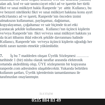
alan adı, kod ve sair tanıtıcı/ayırt edici ad ve işaretin her türlü
fikri ve sınai mülkiyet hakkı Ranperde ‘ye aittir. Kullanıcı, bu
ve benzeri nitelikteki fikri ve sınai mülkiyet hakkına konu ayırt
edici/tanıtıcı ad ve işareti, Ranperde’nin önceden iznini
almaksızın kullanamaz, paylaşamaz, dağıtamaz,
kopyalayamaz, çoğaltamaz ve sair biçimde ticari etki
yaratacak şekilde kullanamaz. Kullanıcı’nın üçüncü kişilerin
ve/veya Ranperde’nin fikri ve/veya sınai mülkiyet hakkını ya
da ticari itibarını ihlal edecek şekilde davranması halinde
Kullanıcı, Ranperde’nin ve/veya üçüncü kişilerin uğradığı her
türlü zararı tazmin etmekle yükümlüdür.
7.
İş bu 7 maddeden oluşan Üyelik Sözleşmesi ……….
tarihinde 1 (bir) nüsha olarak taraflar arasında elektronik
ortamda akdedilmiş olup, ÜYE sözleşmenin bir kopyasına
ranperde.com adresinden ulaşabilecektir. Yukarıda belirtilen
kullanım şartları, Üyelik işlemlerinin tamamlanması ile
tarafınızdan onaylanmıştır.
İLETİŞİM
0535 884 83 49