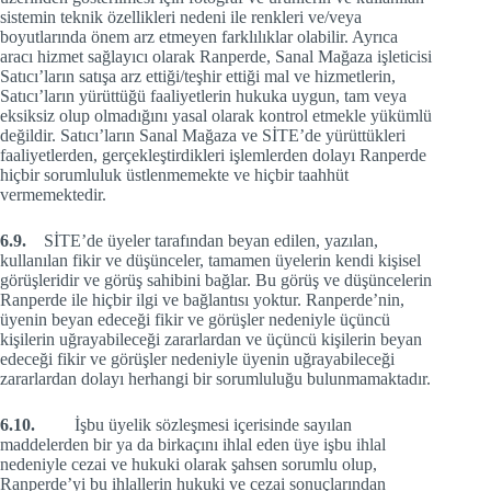
sistemin teknik özellikleri nedeni ile renkleri ve/veya
boyutlarında önem arz etmeyen farklılıklar olabilir. Ayrıca
aracı hizmet sağlayıcı olarak Ranperde, Sanal Mağaza işleticisi
Satıcı’ların satışa arz ettiği/teşhir ettiği mal ve hizmetlerin,
Satıcı’ların yürüttüğü faaliyetlerin hukuka uygun, tam veya
eksiksiz olup olmadığını yasal olarak kontrol etmekle yükümlü
değildir. Satıcı’ların Sanal Mağaza ve SİTE’de yürüttükleri
faaliyetlerden, gerçekleştirdikleri işlemlerden dolayı Ranperde
hiçbir sorumluluk üstlenmemekte ve hiçbir taahhüt
vermemektedir.
6.9.
SİTE’de üyeler tarafından beyan edilen, yazılan,
kullanılan fikir ve düşünceler, tamamen üyelerin kendi kişisel
görüşleridir ve görüş sahibini bağlar. Bu görüş ve düşüncelerin
Ranperde ile hiçbir ilgi ve bağlantısı yoktur. Ranperde’nin,
üyenin beyan edeceği fikir ve görüşler nedeniyle üçüncü
kişilerin uğrayabileceği zararlardan ve üçüncü kişilerin beyan
edeceği fikir ve görüşler nedeniyle üyenin uğrayabileceği
zararlardan dolayı herhangi bir sorumluluğu bulunmamaktadır.
6.10.
İşbu üyelik sözleşmesi içerisinde sayılan
maddelerden bir ya da birkaçını ihlal eden üye işbu ihlal
nedeniyle cezai ve hukuki olarak şahsen sorumlu olup,
Ranperde’yi bu ihlallerin hukuki ve cezai sonuçlarından