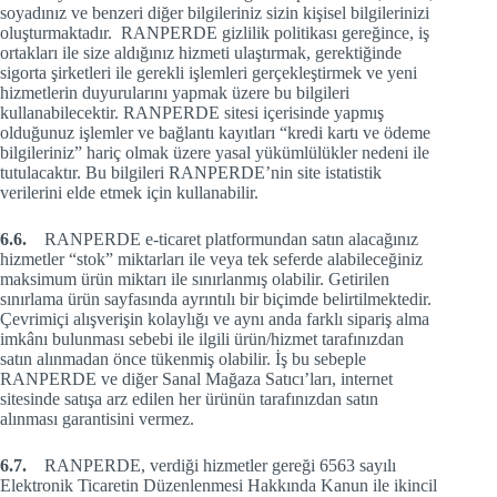
soyadınız ve benzeri diğer bilgileriniz sizin kişisel bilgilerinizi
oluşturmaktadır. RANPERDE gizlilik politikası gereğince, iş
ortakları ile size aldığınız hizmeti ulaştırmak, gerektiğinde
sigorta şirketleri ile gerekli işlemleri gerçekleştirmek ve yeni
hizmetlerin duyurularını yapmak üzere bu bilgileri
kullanabilecektir. RANPERDE sitesi içerisinde yapmış
olduğunuz işlemler ve bağlantı kayıtları “kredi kartı ve ödeme
bilgileriniz” hariç olmak üzere yasal yükümlülükler nedeni ile
tutulacaktır. Bu bilgileri RANPERDE’nin site istatistik
verilerini elde etmek için kullanabilir.
6.6.
RANPERDE e-ticaret platformundan satın alacağınız
hizmetler “stok” miktarları ile veya tek seferde alabileceğiniz
maksimum ürün miktarı ile sınırlanmış olabilir. Getirilen
sınırlama ürün sayfasında ayrıntılı bir biçimde belirtilmektedir.
Çevrimiçi alışverişin kolaylığı ve aynı anda farklı sipariş alma
imkânı bulunması sebebi ile ilgili ürün/hizmet tarafınızdan
satın alınmadan önce tükenmiş olabilir. İş bu sebeple
RANPERDE ve diğer Sanal Mağaza Satıcı’ları, internet
sitesinde satışa arz edilen her ürünün tarafınızdan satın
alınması garantisini vermez.
6.7.
RANPERDE, verdiği hizmetler gereği 6563 sayılı
Elektronik Ticaretin Düzenlenmesi Hakkında Kanun ile ikincil