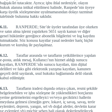
bağışık/âri tutacaktır. Ayrıca; işbu ihlal nedeniyle, olayın
hukuk alanına intikal ettirilmesi halinde, Ranpede’nin üyeye
karşı üyelik sözleşmesine uyulmamasından dolayı tazminat
talebinde bulunma hakkı saklıdır.
6.11.
RANPERDE; Site’de üyeler tarafından üye olurken
ve satın alma işlemi yapılırken 5651 sayılı kanun ve diğer
genel hükümler gereğince abonelik bilgilerini ve log kaydını
tutmaktadır. Söz konusu kayıtlar yasal nedenler hariç hiçbir
kurum ve kuruluş ile paylaşılmaz.
6.12.
Taraflar arasında ve tarafların yetkililerince yapılan
e-posta, anlık mesaj, Kullanıcı’nın hizmet aldığı sunucu
kayıtları, RANPERDE’nİn sunucu kayıtları, tüm dijital
delilleri ve faks gibi elektronik yazışma kayıtları, kanunen
geçerli delil sayılarak, usul hukuku bağlamında delil olarak
kabul edilmiştir.
6.13.
Tarafların iradesi dışında ortaya çıkan, resmi şekilde
belgelenebilen ve işbu sözleşme ile yüklendikleri borçlarını
yerine getirmelerini engelleyici ve/veya geciktirici hallerin
meydana gelmesi (örneğin grev, lokavt, iç savaş, savaş, terör
eylemleri, deprem, yangın, sel vb doğal afetler, devletin karar
ve eylemleri vb) mücbir sebep hali olarak değerlendirilecek