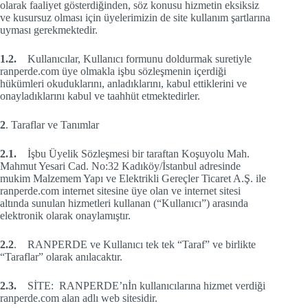
olarak faaliyet gösterdiğinden, söz konusu hizmetin eksiksiz
ve kusursuz olması için üyelerimizin de site kullanım şartlarına
uyması gerekmektedir.
1.2.
Kullanıcılar, Kullanıcı formunu doldurmak suretiyle
ranperde.com üye olmakla işbu sözleşmenin içerdiği
hükümleri okuduklarını, anladıklarını, kabul ettiklerini ve
onayladıklarını kabul ve taahhüt etmektedirler.
2
. Taraflar ve Tanımlar
2.1.
İşbu Üyelik Sözleşmesi bir taraftan Koşuyolu Mah.
Mahmut Yesari Cad. No:32 Kadıköy/İstanbul adresinde
mukim Malzemem Yapı ve Elektrikli Gereçler Ticaret A.Ş. ile
ranperde.com internet sitesine üye olan ve internet sitesi
altında sunulan hizmetleri kullanan (“Kullanıcı”) arasında
elektronik olarak onaylamıştır.
2.2
. RANPERDE ve Kullanıcı tek tek “Taraf” ve birlikte
“Taraflar” olarak anılacaktır.
2.3.
SİTE: RANPERDE’nİn kullanıcılarına hizmet verdiği
ranperde.com alan adlı web sitesidir.