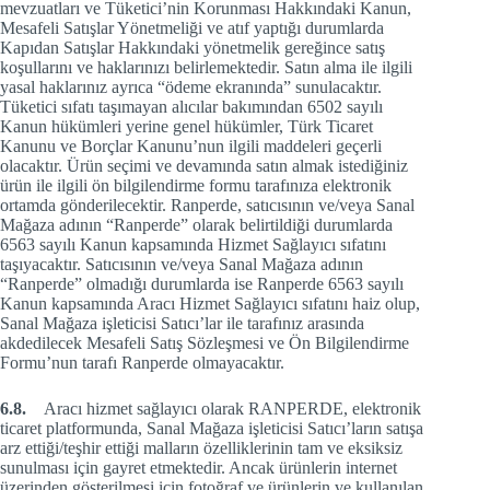
mevzuatları ve Tüketici’nin Korunması Hakkındaki Kanun,
Mesafeli Satışlar Yönetmeliği ve atıf yaptığı durumlarda
Kapıdan Satışlar Hakkındaki yönetmelik gereğince satış
koşullarını ve haklarınızı belirlemektedir. Satın alma ile ilgili
yasal haklarınız ayrıca “ödeme ekranında” sunulacaktır.
Tüketici sıfatı taşımayan alıcılar bakımından 6502 sayılı
Kanun hükümleri yerine genel hükümler, Türk Ticaret
Kanunu ve Borçlar Kanunu’nun ilgili maddeleri geçerli
olacaktır. Ürün seçimi ve devamında satın almak istediğiniz
ürün ile ilgili ön bilgilendirme formu tarafınıza elektronik
ortamda gönderilecektir. Ranperde, satıcısının ve/veya Sanal
Mağaza adının “Ranperde” olarak belirtildiği durumlarda
6563 sayılı Kanun kapsamında Hizmet Sağlayıcı sıfatını
taşıyacaktır. Satıcısının ve/veya Sanal Mağaza adının
“Ranperde” olmadığı durumlarda ise Ranperde 6563 sayılı
Kanun kapsamında Aracı Hizmet Sağlayıcı sıfatını haiz olup,
Sanal Mağaza işleticisi Satıcı’lar ile tarafınız arasında
akdedilecek Mesafeli Satış Sözleşmesi ve Ön Bilgilendirme
Formu’nun tarafı Ranperde olmayacaktır.
6.8.
Aracı hizmet sağlayıcı olarak RANPERDE, elektronik
ticaret platformunda, Sanal Mağaza işleticisi Satıcı’ların satışa
arz ettiği/teşhir ettiği malların özelliklerinin tam ve eksiksiz
sunulması için gayret etmektedir. Ancak ürünlerin internet
üzerinden gösterilmesi için fotoğraf ve ürünlerin ve kullanılan