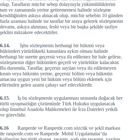
olup, Tarafların mücbir sebep dolayısıyla yükümlülüklerini
tam ve zamanında yerine getirememesi halinde sözleşme
kendiliğinden askıya alınacak olup, mücbir sebebin 10 günden
fazla uzaması halinde ise taraflar bir araya gelerek sözleşmenin
devamı, askıya alınması, feshi veya bir başka şekilde tasfiye
şeklini müzakere edecektirler.
6.14.
İşbu sözleşmenin herhangi bir hükmü veya
hükümleri yürürlükteki kanunlara aykırı olması halinde
herhangi bir surette geçersiz veya ifa edilemez bir hale gelirse,
sözleşmenin diğer hükümleri geçerli ve yürürlükte kalacaktır.
Bu durumda, Taraflar, geçersiz sayılan veya ifa edilemeyen
kısım veya hükmün yerine, geçersiz bölüm veya hükmün
amacına uygun yeni bir hüküm veya bölüm eklemek için
ellerinden gelen azami çabayı sarf edeceklerdir.
6.15
. İş bu sözleşmenin uygulanması sırasında doğacak her
türlü uyuşmazlığın çözümünde Türk Hukuku uygulanacak
olup İstanbul Anadolu Mahkemeleri ile İcra Daireleri yetkili
ve görevlidir.
6.16
Ranperde ve Ranperde.com sözcük ve şekil markası
ile ranperde.com ve Ranperde Mobil Uygulamalar’da
kullanılan her türlü slogan, tasarım, web site tasarımı, yazılım,