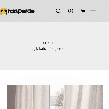
Skip
to
content
Shopping
cart
ETIKET
açık kahve fon perde