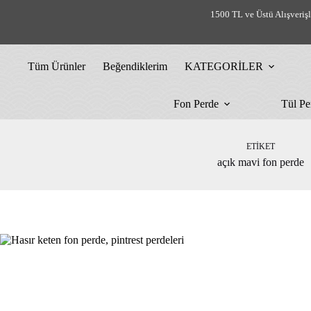
Skip
1500 TL ve Üstü Alışveriş
to
content
Tüm Ürünler
Beğendiklerim
KATEGORİLER
Fon Perde
Tül Pe
ETIKET
açık mavi fon perde