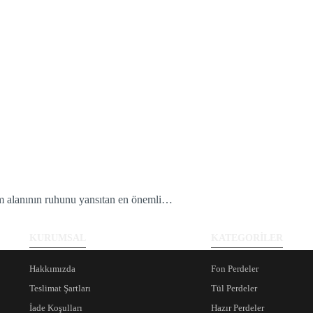
m alanının ruhunu yansıtan en önemli…
KURUMSAL
KATEGORİLER
Hakkımızda
Fon Perdeler
Teslimat Şartları
Tül Perdeler
İade Koşulları
Hazır Perdeler