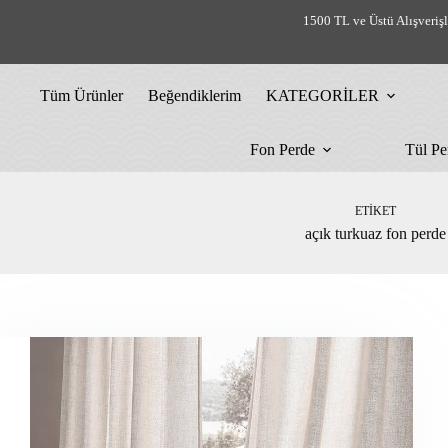
Skip
1500 TL ve Üstü Alışveriş
to
content
Tüm Ürünler
Beğendiklerim
KATEGORİLER
Fon Perde
Tül Pe
ETIKET
açık turkuaz fon perde