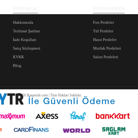
KURUMSAL
KATEGORİLER
Hakkımızda
Fon Perdeler
Teslimat Şartları
Tül Perdeler
İade Koşulları
Hazır Perdeler
Satış Sözleşmesi
Mutfak Perdeleri
KVKK
Salon Perdeleri
Blog
© 2026 Ranperde.com | Tüm Hakları Saklıdır.