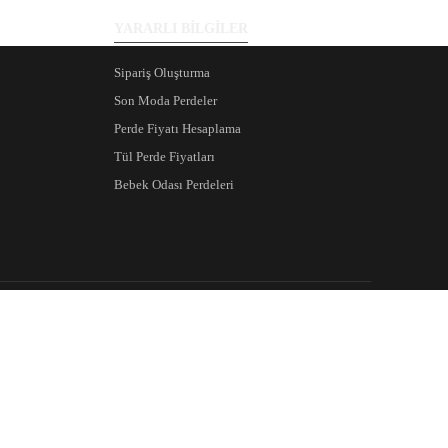
YARARLI BİLGİLER
Sipariş Oluşturma
Son Moda Perdeler
Perde Fiyatı Hesaplama
Tül Perde Fiyatları
Bebek Odası Perdeleri