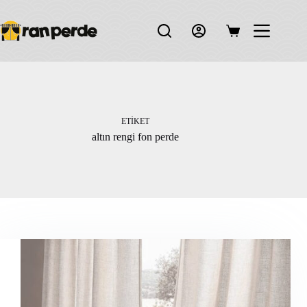
Skip
to
content
Shopping
cart
ETIKET
altın rengi fon perde