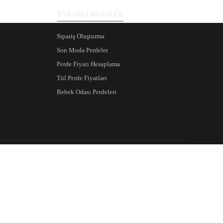
YARARLI BİLGİLER
Sipariş Oluşturma
Son Moda Perdeler
Perde Fiyatı Hesaplama
Tül Perde Fiyatları
Bebek Odası Perdeleri