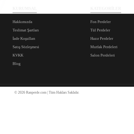
KURUMSAL
KATEGORİLER
Hakkımızda
Fon Perdeler
Teslimat Şartları
Tül Perdeler
İade Koşulları
Hazır Perdeler
Satış Sözleşmesi
Mutfak Perdeleri
KVKK
Salon Perdeleri
Blog
© 2026 Ranperde.com | Tüm Hakları Saklıdır.