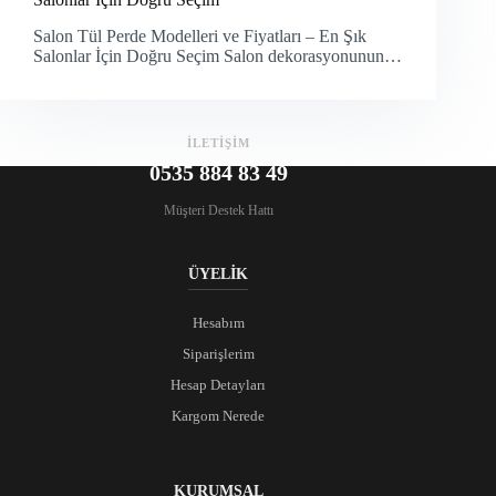
Salon Tül Perde Modelleri ve Fiyatları – En Şık
Salonlar İçin Doğru Seçim Salon dekorasyonunun…
İLETİŞİM
0535 884 83 49
Müşteri Destek Hattı
ÜYELİK
Hesabım
Siparişlerim
Hesap Detayları
Kargom Nerede
KURUMSAL