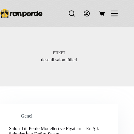
Skip
to
content
Shopping
cart
ETIKET
desenli salon tülleri
Genel
Salon Tül Perde Modelleri ve Fiyatları – En Şık
Salonlar İçin Doğru Seçim