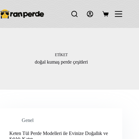
Skip
to
content
Shopping
cart
ETIKET
doğal kumaş perde çeşitleri
Genel
Keten Tül Perde Modelleri ile Evinize Doğallık ve
Şıklık Katın