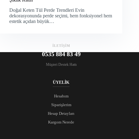
Doğal Keten Tül Perde Trendleri Evin
dekorasyonunda perde seçimi, hem fonksiyonel hem
estetik açıdan büyük…
İLETİŞİM
0535 884 83 49
Müşteri Destek Hattı
ÜYELİK
Hesabım
Siparişlerim
Hesap Detayları
Kargom Nerede