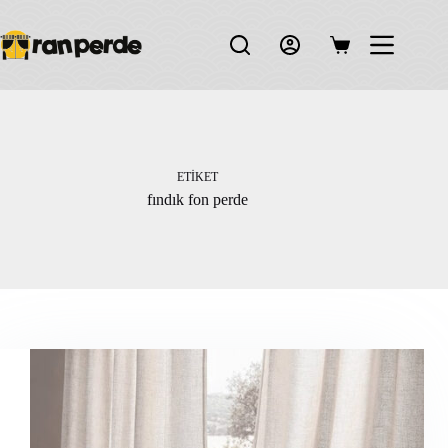
Skip
to
content
Shopping
cart
ETIKET
fındık fon perde