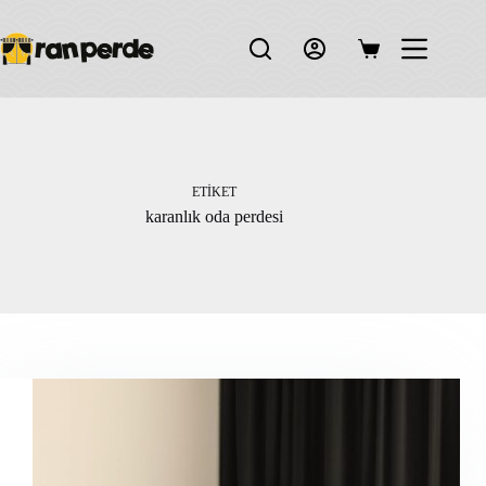
Skip
to
content
Shopping
cart
ETIKET
karanlık oda perdesi