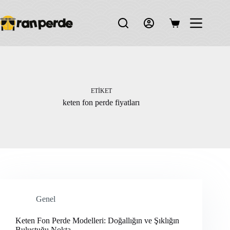
Skip
to
content
Shopping
cart
ETIKET
keten fon perde fiyatları
Genel
Keten Fon Perde Modelleri: Doğallığın ve Şıklığın
Buluştuğu Nokta