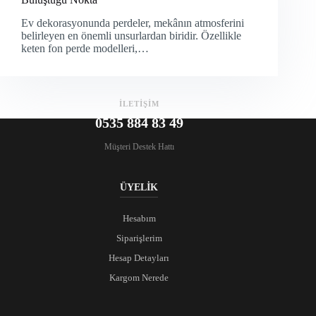
Ev dekorasyonunda perdeler, mekânın atmosferini
belirleyen en önemli unsurlardan biridir. Özellikle
keten fon perde modelleri,…
İLETİŞİM
0535 884 83 49
Müşteri Destek Hattı
ÜYELİK
Hesabım
Siparişlerim
Hesap Detayları
Kargom Nerede