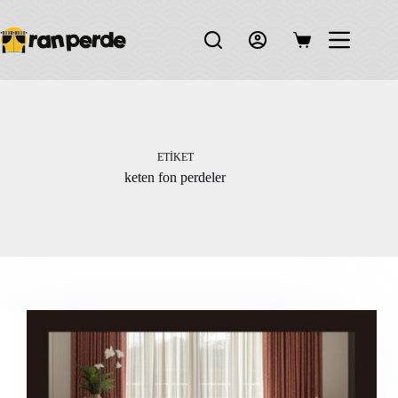
Skip
to
content
Shopping
cart
ETIKET
keten fon perdeler