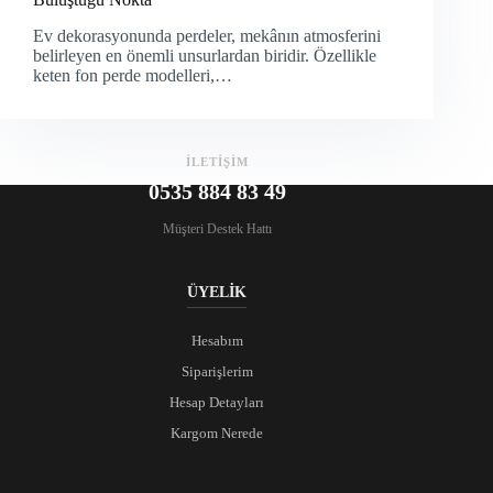
Ev dekorasyonunda perdeler, mekânın atmosferini
belirleyen en önemli unsurlardan biridir. Özellikle
keten fon perde modelleri,…
İLETİŞİM
0535 884 83 49
Müşteri Destek Hattı
ÜYELİK
Hesabım
Siparişlerim
Hesap Detayları
Kargom Nerede