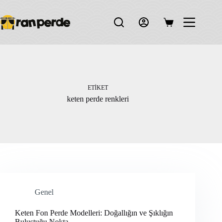
Skip
to
content
Shopping
cart
ETIKET
keten perde renkleri
Genel
Keten Fon Perde Modelleri: Doğallığın ve Şıklığın
Buluştuğu Nokta